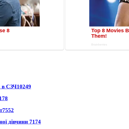
 в СЗЧ
10249
178
т
7552
ної дівчини
7174