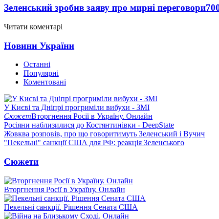
Зеленський зробив заяву про мирні переговори
70
Читати коментарі
Новини України
Останні
Популярні
Коментовані
У Києві та Дніпрі прогриміли вибухи - ЗМІ
Сюжет
Вторгнення Росії в Україну. Онлайн
Росіяни наблизилися до Костянтинівки - DeepState
Жовква розповів, про що говоритимуть Зеленський і Вучич
"Пекельні" санкції США для РФ: реакція Зеленського
Сюжети
Вторгнення Росії в Україну. Онлайн
Пекельні санкції. Рішення Сената США