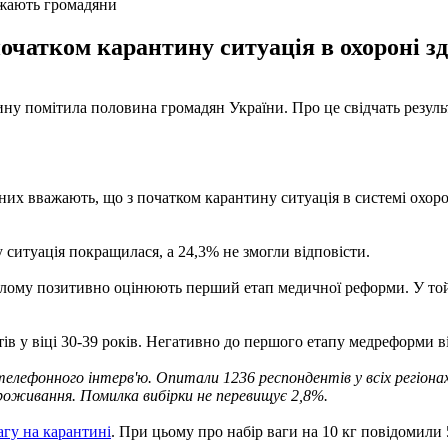
важають громадяни
чатком карантину ситуація в охороні з
ну помітила половина громадян України. Про це свідчать результ
них вважають, що з початком карантину ситуація в системі охоро
ситуація покращилася, а 24,3% не змогли відповісти.
цілому позитивно оцінюють перший етап медичної реформи. У то
в у віці 30-39 років. Негативно до першого етапу медреформи ві
телефонного інтерв'ю. Опитали 1236 респондентів у всіх регіона
оживання. Помилка вибірки не перевищує 2,8%.
агу на карантині
. При цьому про набір ваги на 10 кг повідомил