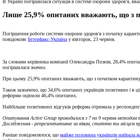
В Україні погіршилася ситуація в системі охорони здоров'я, в
Лише 25,9% опитаних вважають, що з по
Погіршення роботи системи охорони здоров'я з початку каранти
повідомляє
Інтерфакс-Україна
у вівторок, 23 червня.
За словами керівника компанії Олександра Познія, 28,4% опита
погіршилася значно.
При цьому 25,9% опитаних вважають, що з початком карантину 
Також зазначено, що 34,6% опитаних українців позитивно і в 
реформи оцінили 46,4% опитаних.
Найбільше позитивних відгуків реформа отримала у респонденті
Опитування Active Group проводилося з 7 по 9 червня методом 
Дослідження - репрезентативне за віком, статтю та місцем пр
Раніше повідомлялося, що
майже половина українців набрала в