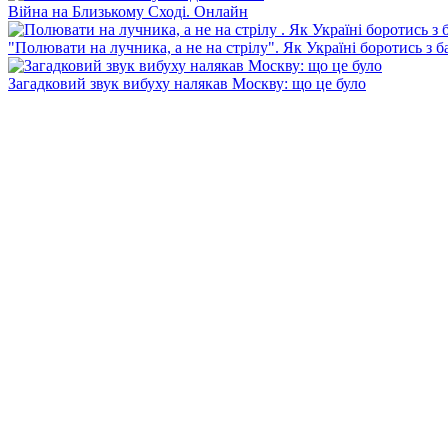
Війна на Близькому Сході. Онлайн
"Полювати на лучника, а не на стрілу". Як Україні боротись з 
Загадковий звук вибуху налякав Москву: що це було