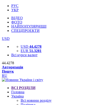
РУС
УКР
ВІДЕО
ФОТО
НАЙПОПУЛЯРНІШІ
СПЕЦПРОЕКТИ
USD
USD
44.4278
EUR
51.3281
Всі курси валют
44.4278
Авторизація
Пошук
RU
ВСІ РОЗДІЛИ
Головна
Україна
Всі новини розділу
Політика