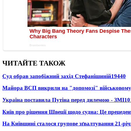
ЧИТАЙТЕ ТАКОЖ
Суд обрав запобіжний захід Стефанішиній
19440
Майора ВСП викрили на "допомозі" військовому
Україна поставила Путіна перед дилемою - ЗМІ
10
Київ про рішення Швеції щодо судна: Це прецеден
На Київщині сталося групове зґвалтування 21-річ