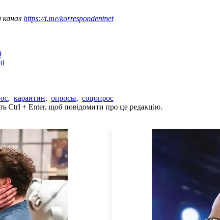
ш канал
https://t.me/korrespondentnet
9
ні
ос
,
карантин
,
опросы
,
соцопрос
ь Ctrl + Enter, щоб повідомити про це редакцію.