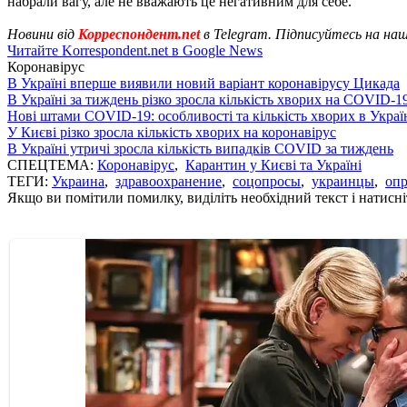
набрали вагу, але не вважають це негативним для себе.
Новини від
Корреспондент.net
в Telegram. Підписуйтесь на на
Читайте Korrespondent.net в Google News
Коронавірус
В Україні вперше виявили новий варіант коронавірусу Цикада
В Україні за тиждень різко зросла кількість хворих на COVID-1
Нові штами COVID-19: особливості та кількість хворих в Украї
У Києві різко зросла кількість хворих на коронавірус
В Україні утричі зросла кількість випадків COVID за тиждень
СПЕЦТЕМА:
Коронавірус
,
Карантин у Києві та Україні
ТЕГИ:
Украина
,
здравоохранение
,
соцопросы
,
украинцы
,
опр
Якщо ви помітили помилку, виділіть необхідний текст і натисніт