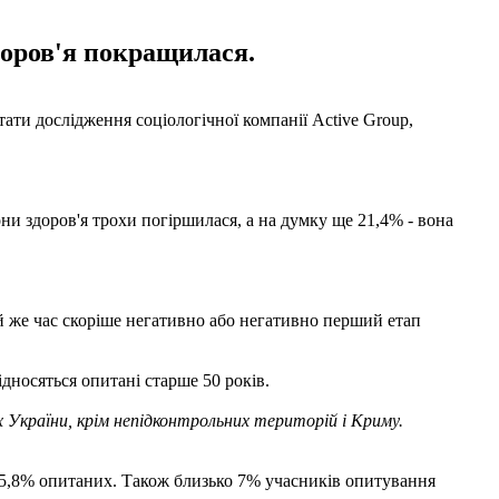
доров'я покращилася.
ати дослідження соціологічної компанії Active Group,
ни здоров'я трохи погіршилася, а на думку ще 21,4% - вона
й же час скоріше негативно або негативно перший етап
дносяться опитані старше 50 років.
х України, крім непідконтрольних територій і Криму.
и 5,8% опитаних. Також близько 7% учасників опитування