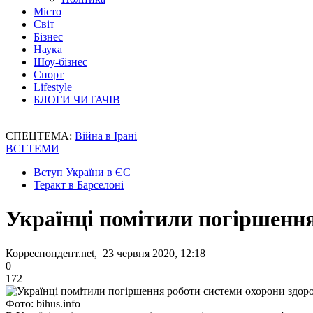
Місто
Світ
Бізнес
Наука
Шоу-бізнес
Спорт
Lifestyle
БЛОГИ ЧИТАЧІВ
СПЕЦТЕМА:
Війна в Ірані
ВСІ ТЕМИ
Вступ України в ЄС
Теракт в Барселоні
Українці помітили погіршення
Корреспондент.net, 23 червня 2020, 12:18
0
172
Фото: bihus.info