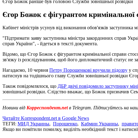
Єгор Божок раніше був головою Служби зовнішньої розвідки
Єгор Божок є фігурантом кримінальної
Кабінет міністрів усунув від виконання обов'язків заступника
"Підтримати заяву заступника міністра закордонних справ Укр
справ України", - йдеться в тексті документа.
Відомо, що Єгор Божок є фігурантом кримінальної справи ст
зв'язку із розслідуванням, щоб його дипломатичний статус не за
Нагадаємо, 10 червня
Петру Порошенкові вручили підозру
у сп
натиснув на тодішнього главу Служби зовнішньої розвідки Єг
Також повідомлялося, що
ДБР двічі повідомило заступнику мін
зовнішньої розвідки. Слідство вважає, що Божок призначив Сем
Новини від
Корреспондент.net
в Telegram. Підписуйтесь на на
Читайте Korrespondent.net в Google News
ТЕГИ:
МИД Украины
,
Порошенко
,
Кабмин Украины
,
правит
Якщо ви помітили помилку, виділіть необхідний текст і натисніт