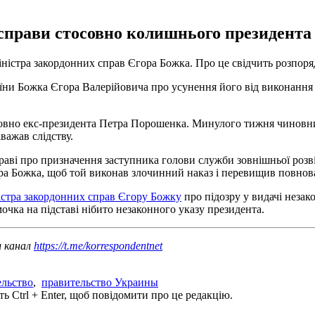
 справи стосовно колишнього президент
 міністра закордонних справ Єгора Божка. Про це свідчить розпо
аїни Божка Єгора Валерійовича про усунення його від виконання
осовно екс-президента Петра Порошенка. Минулого тижня чинов
важав слідству.
раві про призначення заступника голови служби зовнішньої розв
ора Божка, щоб той виконав злочинний наказ і перевищив повно
істра закордонних справ Єгору Божку
про підозру у видачі незак
очка на підставі нібито незаконного указу президента.
ш канал
https://t.me/korrespondentnet
ельство
,
правительство Украины
ь Ctrl + Enter, щоб повідомити про це редакцію.