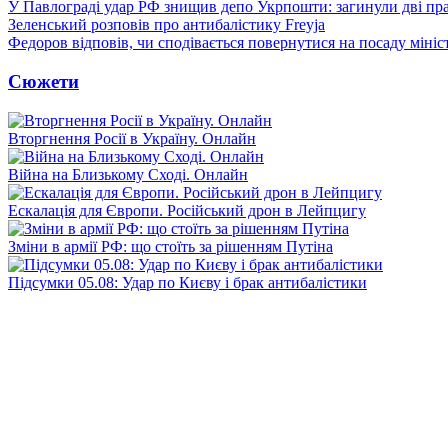
У Павлограді удар РФ знищив депо Укрпошти: загинули дві пр
Зеленський розповів про антибалістику Freyja
Федоров відповів, чи сподівається повернутися на посаду міні
Сюжети
Вторгнення Росії в Україну. Онлайн
Війна на Близькому Сході. Онлайн
Ескалація для Європи. Російський дрон в Лейпцигу
Зміни в армії РФ: що стоїть за рішенням Путіна
Підсумки 05.08: Удар по Києву і брак антибалістики