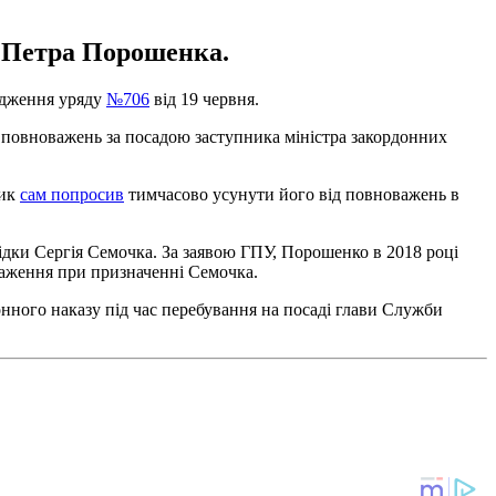
а Петра Порошенка.
рядження уряду
№706
від 19 червня.
 повноважень за посадою заступника міністра закордонних
ник
сам попросив
тимчасово усунути його від повноважень в
ідки Сергія Семочка. За заявою ГПУ, Порошенко в 2018 році
важення при призначенні Семочка.
онного наказу під час перебування на посаді глави Служби