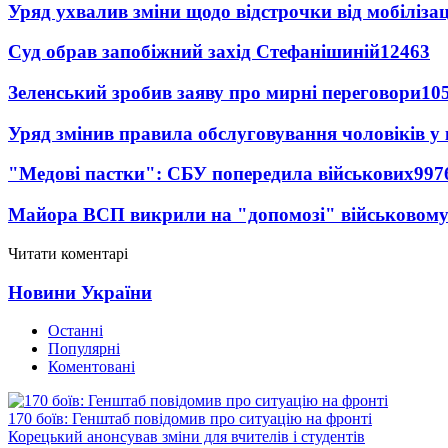
Уряд ухвалив зміни щодо відстрочки від мобілізац
Суд обрав запобіжний захід Стефанішиній
12463
Зеленський зробив заяву про мирні переговори
10
Уряд змінив правила обслуговування чоловіків у
"Медові пастки": СБУ попередила військових
997
Майора ВСП викрили на "допомозі" військовому
Читати коментарі
Новини України
Останні
Популярні
Коментовані
170 боїв: Генштаб повідомив про ситуацію на фронті
Корецький анонсував зміни для вчителів і студентів