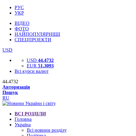
РУС
УКР
ВІДЕО
ФОТО
НАЙПОПУЛЯРНІШІ
СПЕЦПРОЕКТИ
USD
USD
44.4732
EUR
51.3093
Всі курси валют
44.4732
Авторизація
Пошук
RU
ВСІ РОЗДІЛИ
Головна
Україна
Всі новини розділу
Політика