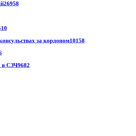
ії
26958
510
 консульствах за кордоном
10158
6
 в СЗЧ
9682