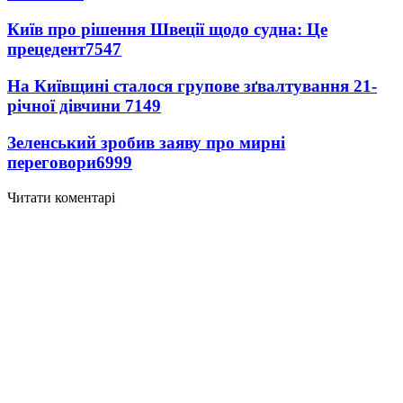
Київ про рішення Швеції щодо судна: Це
прецедент
7547
На Київщині сталося групове зґвалтування 21-
річної дівчини
7149
Зеленський зробив заяву про мирні
переговори
6999
Читати коментарі