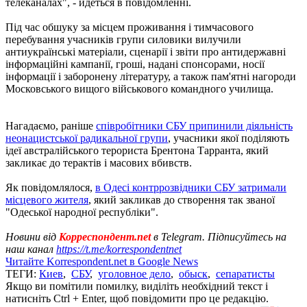
телеканалах", - йдеться в повідомленні.
Під час обшуку за місцем проживання і тимчасового
перебування учасників групи силовики вилучили
антиукраїнські матеріали, сценарії і звіти про антидержавні
інформаційні кампанії, гроші, надані спонсорами, носії
інформації і заборонену літературу, а також пам'ятні нагороди
Московського вищого військового командного училища.
Нагадаємо, раніше
співробітники СБУ припинили діяльність
неонацистської радикальної групи
, учасники якої поділяють
ідеї австралійського терориста Брентона Тарранта, який
закликає до терактів і масових вбивств.
Як повідомлялося,
в Одесі контррозвідники СБУ затримали
місцевого жителя
, який закликав до створення так званої
"Одеської народної республіки".
Новини від
Корреспондент.net
в Telegram. Підписуйтесь на
наш канал
https://t.me/korrespondentnet
Читайте Korrespondent.net в Google News
ТЕГИ:
Киев
,
СБУ
,
уголовное дело
,
обыск
,
сепаратисты
Якщо ви помітили помилку, виділіть необхідний текст і
натисніть Ctrl + Enter, щоб повідомити про це редакцію.