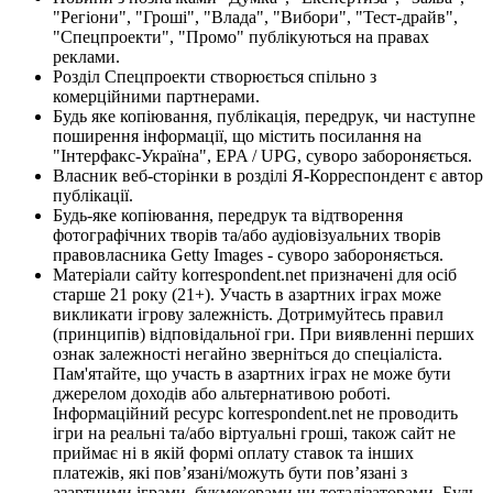
"Регіони", "Гроші", "Влада", "Вибори", "Тест-драйв",
"Спецпроекти", "Промо" публікуються на правах
реклами.
Розділ Спецпроекти створюється спільно з
комерційними партнерами.
Будь яке копіювання, публікація, передрук, чи наступне
поширення інформації, що містить посилання на
"Інтерфакс-Україна", EPA / UPG, суворо забороняється.
Власник веб-сторінки в розділі Я-Корреспондент є автор
публікації.
Будь-яке копіювання, передрук та відтворення
фотографічних творів та/або аудіовізуальних творів
правовласника Getty Images - суворо забороняється.
Матеріали сайту korrespondent.net призначені для осіб
старше 21 року (21+). Участь в азартних іграх може
викликати ігрову залежність. Дотримуйтесь правил
(принципів) відповідальної гри. При виявленні перших
ознак залежності негайно зверніться до спеціаліста.
Пам'ятайте, що участь в азартних іграх не може бути
джерелом доходів або альтернативою роботі.
Інформаційний ресурс korrespondent.net не проводить
ігри на реальні та/або віртуальні гроші, також сайт не
приймає ні в якій формі оплату ставок та інших
платежів, які пов’язані/можуть бути пов’язані з
азартними іграми, букмекерами чи тоталізаторами. Будь-