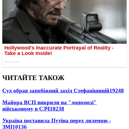
ЧИТАЙТЕ ТАКОЖ
Суд обрав запобіжний захід Стефанішиній
19248
Майора ВСП викрили на "допомозі"
військовому в СЗЧ
10238
Україна поставила Путіна перед дилемою -
ЗМІ
10136