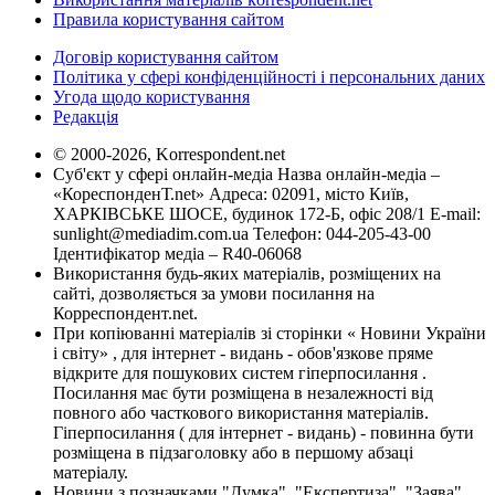
Правила користування сайтом
Договір користування сайтом
Політика у сфері конфіденційності і персональних даних
Угода щодо користування
Редакція
© 2000-2026, Korrespondent.net
Суб'єкт у сфері онлайн-медіа Назва онлайн-медіа –
«КореспонденТ.net» Адреса: 02091, місто Київ,
ХАРКІВСЬКЕ ШОСЕ, будинок 172-Б, офіс 208/1 E-mail:
sunlight@mediadim.com.ua
Телефон: 044-205-43-00
Ідентифікатор медіа – R40-06068
Використання будь-яких матеріалів, розміщених на
сайті, дозволяється за умови посилання на
Корреспондент.net.
При копіюванні матеріалів зі сторінки « Новини України
і світу» , для інтернет - видань - обов'язкове пряме
відкрите для пошукових систем гіперпосилання .
Посилання має бути розміщена в незалежності від
повного або часткового використання матеріалів.
Гіперпосилання ( для інтернет - видань) - повинна бути
розміщена в підзаголовку або в першому абзаці
матеріалу.
Новини з позначками "Думка", "Експертиза", "Заява",