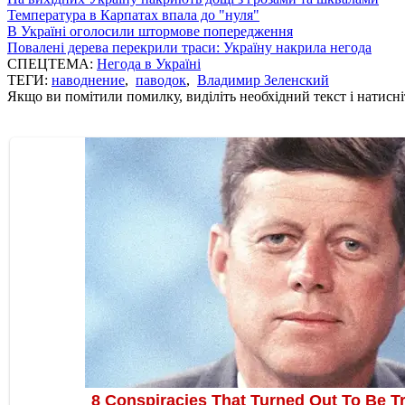
Температура в Карпатах впала до "нуля"
В Україні оголосили штормове попередження
Повалені дерева перекрили траси: Україну накрила негода
СПЕЦТЕМА:
Негода в Україні
ТЕГИ:
наводнение
,
паводок
,
Владимир Зеленский
Якщо ви помітили помилку, виділіть необхідний текст і натисніт