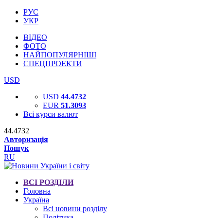
РУС
УКР
ВІДЕО
ФОТО
НАЙПОПУЛЯРНІШІ
СПЕЦПРОЕКТИ
USD
USD
44.4732
EUR
51.3093
Всі курси валют
44.4732
Авторизація
Пошук
RU
ВСІ РОЗДІЛИ
Головна
Україна
Всі новини розділу
Політика