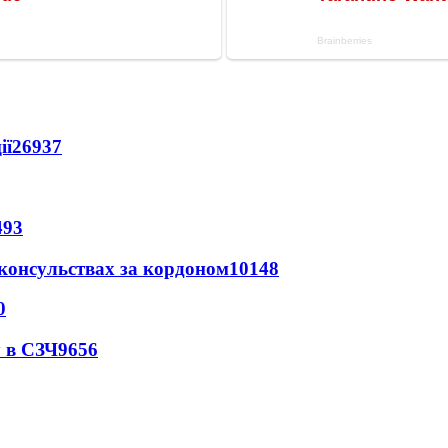
ії
26937
493
 консульствах за кордоном
10148
0
 в СЗЧ
9656