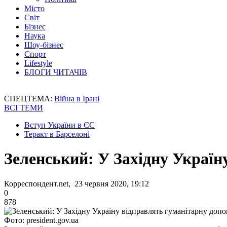
Місто
Світ
Бізнес
Наука
Шоу-бізнес
Спорт
Lifestyle
БЛОГИ ЧИТАЧІВ
СПЕЦТЕМА:
Війна в Ірані
ВСІ ТЕМИ
Вступ України в ЄС
Теракт в Барселоні
Зеленський: У Західну Україн
Корреспондент.net, 23 червня 2020, 19:12
0
878
Фото: president.gov.ua