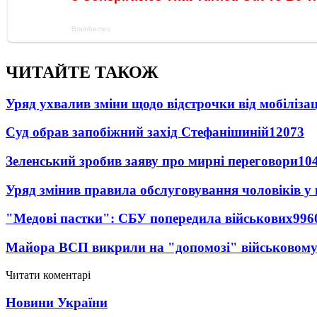
ЧИТАЙТЕ ТАКОЖ
Уряд ухвалив зміни щодо відстрочки від мобілізац
Суд обрав запобіжний захід Стефанішиній
12073
Зеленський зробив заяву про мирні переговори
10
Уряд змінив правила обслуговування чоловіків у
"Медові пастки": СБУ попередила військових
996
Майора ВСП викрили на "допомозі" військовому
Читати коментарі
Новини України