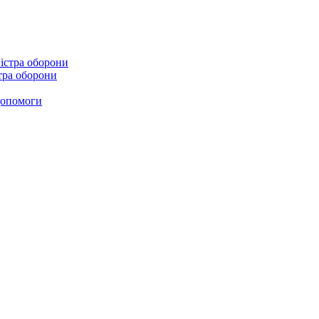
стра оборони
 допомоги