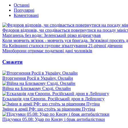
Останні
Популярні
Коментовані
Федоров відповів, чи сподівається повернутися на посаду міні
Марганець без води: Зеленський різко відреагував
Коли мовчить зв'язок - мовчить уся бригада. Зв'язківці просять
На Київщині сталося групове зґвалтування 21-річної дівчини
Міноборони отримає податкові дані чоловіків
Сюжети
Вторгнення Росії в Україну. Онлайн
Війна на Близькому Сході. Онлайн
Ескалація для Європи. Російський дрон в Лейпцигу
Зміни в армії РФ: що стоїть за рішенням Путіна
Підсумки 05.08: Удар по Києву і брак антибалістики