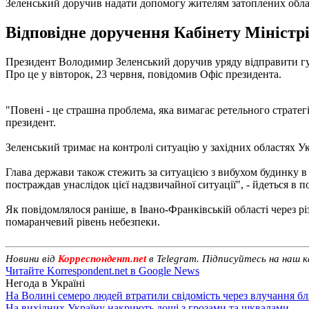
Зеленський доручив надати допомогу жителям затоплених обл
Відповідне доручення Кабінету Міністр
Президент Володимир Зеленський доручив уряду відправити гума
Про це у вівторок, 23 червня, повідомив Офіс президента.
"Повені - це страшна проблема, яка вимагає ретельного стратег
президент.
Зеленський тримає на контролі ситуацію у західних областях Ук
Глава держави також стежить за ситуацією з вибухом будинку в 
постраждав унаслідок цієї надзвичайної ситуації", - йдеться в п
Як повідомлялося раніше, в Івано-Франківській області через 
помаранчевий рівень небезпеки.
Новини від
Корреспондент.net
в Telegram. Підписуйтесь на наш 
Читайте Korrespondent.net в Google News
Негода в Україні
На Волині семеро людей втратили свідомість через влучання б
На вихідних Україну накриють дощі з грозами та шквалами