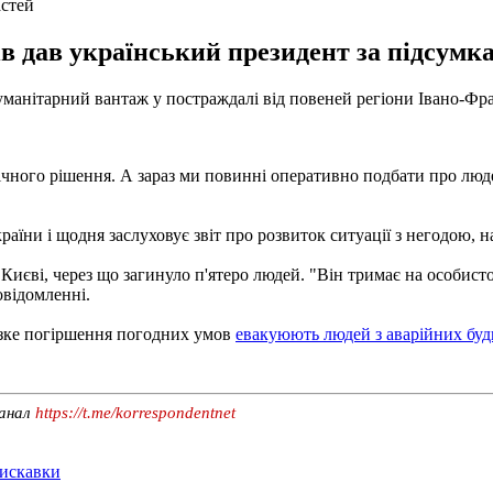
астей
ів дав український президент за підсумк
нітарний вантаж у постраждалі від повеней регіони Івано-Франкі
ічного рішення. А зараз ми повинні оперативно подбати про людей
раїни і щодня заслуховує звіт про розвиток ситуації з негодою, н
Києві, через що загинуло п'ятеро людей. "Він тримає на особисто
овідомленні.
різке погіршення погодних умов
евакуюють людей з аварійних буд
канал
https://t.me/korrespondentnet
лискавки