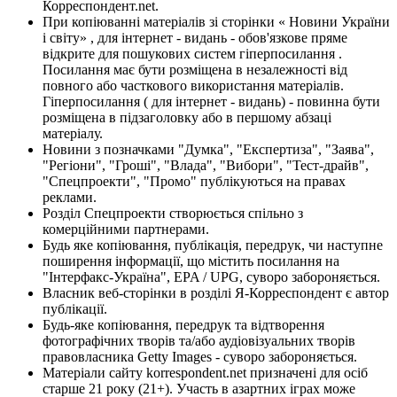
Корреспондент.net.
При копіюванні матеріалів зі сторінки « Новини України
і світу» , для інтернет - видань - обов'язкове пряме
відкрите для пошукових систем гіперпосилання .
Посилання має бути розміщена в незалежності від
повного або часткового використання матеріалів.
Гіперпосилання ( для інтернет - видань) - повинна бути
розміщена в підзаголовку або в першому абзаці
матеріалу.
Новини з позначками "Думка", "Експертиза", "Заява",
"Регіони", "Гроші", "Влада", "Вибори", "Тест-драйв",
"Спецпроекти", "Промо" публікуються на правах
реклами.
Розділ Спецпроекти створюється спільно з
комерційними партнерами.
Будь яке копіювання, публікація, передрук, чи наступне
поширення інформації, що містить посилання на
"Інтерфакс-Україна", EPA / UPG, суворо забороняється.
Власник веб-сторінки в розділі Я-Корреспондент є автор
публікації.
Будь-яке копіювання, передрук та відтворення
фотографічних творів та/або аудіовізуальних творів
правовласника Getty Images - суворо забороняється.
Матеріали сайту korrespondent.net призначені для осіб
старше 21 року (21+). Участь в азартних іграх може