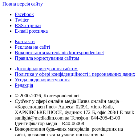
Повна версія сайту
Facebook
Twitter
RSS-стрічки
E-mail розсилка
Контакти
Реклама на сайті
Використання матеріалів korrespondent.net
Правила користування сайтом
Договір користування сайтом
Політика у сфері конфіденційності і персональних даних
Угода щодо користування
Редакція
© 2000-2026, Korrespondent.net
Суб'єкт у сфері онлайн-медіа Назва онлайн-медіа –
«КореспонденТ.net» Адреса: 02091, місто Київ,
ХАРКІВСЬКЕ ШОСЕ, будинок 172-Б, офіс 208/1 E-mail:
sunlight@mediadim.com.ua
Телефон: 044-205-43-00
Ідентифікатор медіа – R40-06068
Використання будь-яких матеріалів, розміщених на
сайті, дозволяється за умови посилання на