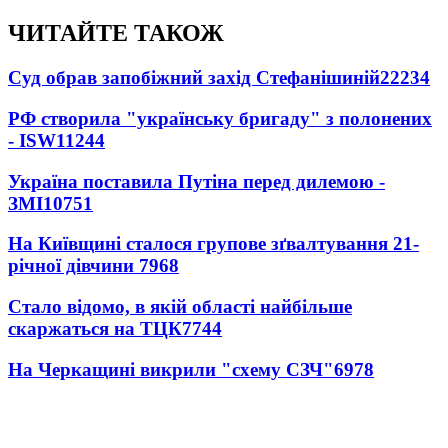
ЧИТАЙТЕ ТАКОЖ
Суд обрав запобіжний захід Стефанішиній
22234
РФ створила "українську бригаду" з полонених
- ISW
11244
Україна поставила Путіна перед дилемою -
ЗМІ
10751
На Київщині сталося групове зґвалтування 21-
річної дівчини
7968
Стало відомо, в якій області найбільше
скаржаться на ТЦК
7744
На Черкащині викрили "схему СЗЧ"
6978