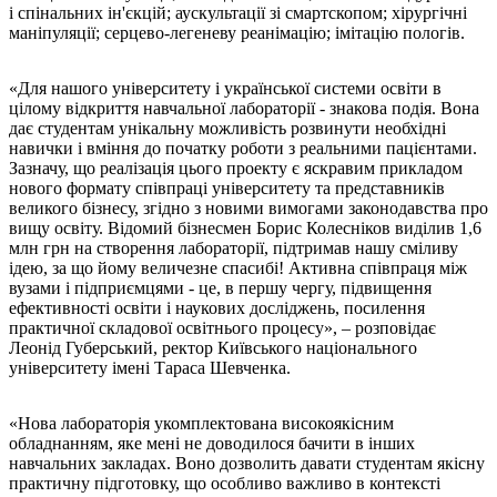
і спінальних ін'єкцій; аускультації зі смартскопом; хірургічні
маніпуляції; серцево-легеневу реанімацію; імітацію пологів.
«Для нашого університету і української системи освіти в
цілому відкриття навчальної лабораторії - знакова подія. Вона
дає студентам унікальну можливість розвинути необхідні
навички і вміння до початку роботи з реальними пацієнтами.
Зазначу, що реалізація цього проекту є яскравим прикладом
нового формату співпраці університету та представників
великого бізнесу, згідно з новими вимогами законодавства про
вищу освіту. Відомий бізнесмен Борис Колесніков виділив 1,6
млн грн на створення лабораторії, підтримав нашу сміливу
ідею, за що йому величезне спасибі! Активна співпраця між
вузами і підприємцями - це, в першу чергу, підвищення
ефективності освіти і наукових досліджень, посилення
практичної складової освітнього процесу», – розповідає
Леонід Губерський, ректор Київського національного
університету імені Тараса Шевченка.
«Нова лабораторія укомплектована високоякісним
обладнанням, яке мені не доводилося бачити в інших
навчальних закладах. Воно дозволить давати студентам якісну
практичну підготовку, що особливо важливо в контексті