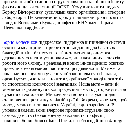
проведення об'єктивного структурованого клінічного іспиту –
фактично це готові станції ОСКЕ. Хочу висловити подяку
Борису Вікторовичу, зусиллями якого організована і створена
лабораторія. Це величезний крок у підвищенні рівня освіти»,
– додає Володимир Бульда, професор КНУ імені Тараса
Шевченка, кардіолог.
Борис Колесніков
підкреслює: підтримка вітчизняної системи
освіти та медицини – пріоритетне завдання для багатьох
благодійників і бізнесменів. «Систематична допомога
державним освітнім установам – один з важливих аспектів
роботи мого Фонду, а реалізація нових інноваційних освітніх
проектів є невід'ємною частиною цієї діяльності. Майже 12
років ми оснащуємо сучасним обладнанням вузи і школи;
організуємо участь талановитої української молоді в освітніх
та спортивних конкурсах і змаганнях. Наша мета – дати їй
можливість розвинути свої професійні якості, доторкнутися до
сучасних технологій. Ми хочемо створити всі умови для її
становлення і розвитку у рідній країні. Зокрема, хочеться, щоб
молоді медики залишалися в Україні, гідно заробляли. В
умовах пандемії вони вчергове продемонстрували свою
самовідданість і беззаперечну важливість професії», –
говорить Борис Колесніков, Президент благодійного Фонду.