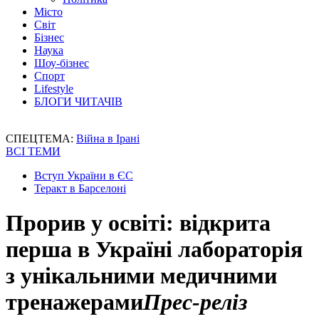
Місто
Світ
Бізнес
Наука
Шоу-бізнес
Спорт
Lifestyle
БЛОГИ ЧИТАЧІВ
СПЕЦТЕМА:
Війна в Ірані
ВСІ ТЕМИ
Вступ України в ЄС
Теракт в Барселоні
Прорив у освіті: відкрита
перша в Україні лабораторія
з унікальними медичними
тренажерами
Прес-реліз