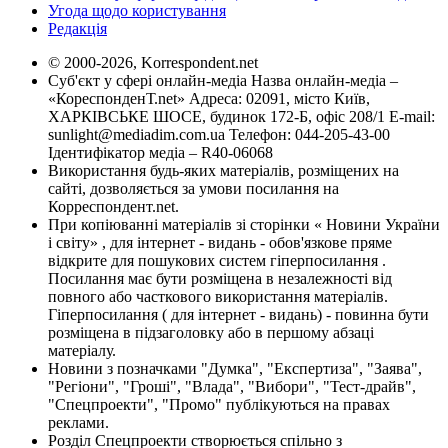
Угода щодо користування
Редакція
© 2000-2026, Korrespondent.net
Суб'єкт у сфері онлайн-медіа Назва онлайн-медіа –
«КореспонденТ.net» Адреса: 02091, місто Київ,
ХАРКІВСЬКЕ ШОСЕ, будинок 172-Б, офіс 208/1 E-mail:
sunlight@mediadim.com.ua
Телефон: 044-205-43-00
Ідентифікатор медіа – R40-06068
Використання будь-яких матеріалів, розміщених на
сайті, дозволяється за умови посилання на
Корреспондент.net.
При копіюванні матеріалів зі сторінки « Новини України
і світу» , для інтернет - видань - обов'язкове пряме
відкрите для пошукових систем гіперпосилання .
Посилання має бути розміщена в незалежності від
повного або часткового використання матеріалів.
Гіперпосилання ( для інтернет - видань) - повинна бути
розміщена в підзаголовку або в першому абзаці
матеріалу.
Новини з позначками "Думка", "Експертиза", "Заява",
"Регіони", "Гроші", "Влада", "Вибори", "Тест-драйв",
"Спецпроекти", "Промо" публікуються на правах
реклами.
Розділ Спецпроекти створюється спільно з