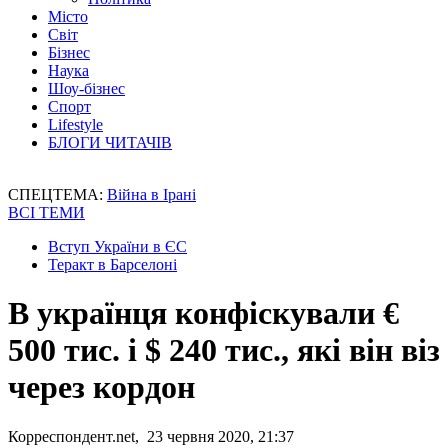
Місто
Світ
Бізнес
Наука
Шоу-бізнес
Спорт
Lifestyle
БЛОГИ ЧИТАЧІВ
СПЕЦТЕМА:
Війна в Ірані
ВСІ ТЕМИ
Вступ України в ЄС
Теракт в Барселоні
В українця конфіскували €
500 тис. і $ 240 тис., які він віз
через кордон
Корреспондент.net, 23 червня 2020, 21:37