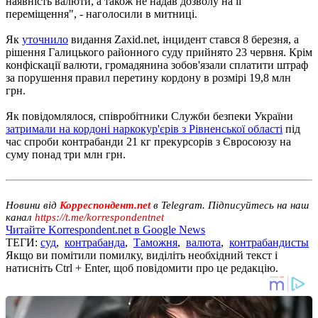
наявність валюти, а також не надав дозволу на її
переміщення", - наголосили в митниці.
Як
уточнило
видання Zaxid.net, інцидент стався 8 березня, а
рішення Галицького районного суду прийнято 23 червня. Крім
конфіскації валюти, громадянина зобов'язали сплатити штраф
за порушення правил перетину кордону в розмірі 19,8 млн
грн.
Як повідомлялося, співробітники Служби безпеки України
затримали на кордоні наркокур'єрів з Рівненської області
під
час спроби контрабанди 21 кг прекурсорів з Євросоюзу на
суму понад три млн грн.
Новини від
Корреспондент.net
в Telegram. Підписуйтесь на наш
канал
https://t.me/korrespondentnet
Читайте Korrespondent.net в Google News
ТЕГИ:
суд
,
контрабанда
,
Таможня
,
валюта
,
контрабандисты
Якщо ви помітили помилку, виділіть необхідний текст і
натисніть Ctrl + Enter, щоб повідомити про це редакцію.