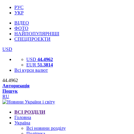
РУС
УКР
ВІДЕО
ФОТО
НАЙПОПУЛЯРНІШІ
СПЕЦПРОЕКТИ
USD
USD
44.4962
EUR
51.3814
Всі курси валют
44.4962
Авторизація
Пошук
RU
ВСІ РОЗДІЛИ
Головна
Україна
Всі новини розділу
Політика