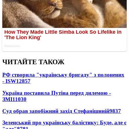
ЧИТАЙТЕ ТАКОЖ
РФ створила "українську бригаду" з полонених
- ISW
12857
Україна поставила Путіна перед дилемою -
ЗМІ
11030
Суд обрав запобіжний захід Стефанішиній
9837
Зеленський про українську балістику: Буде, але є
"але"
8781