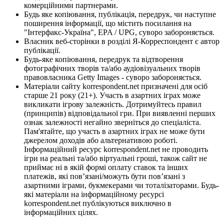
комерційними партнерами.
Будь яке копіювання, публікація, передрук, чи наступне
поширення інформації, що містить посилання на
"Інтерфакс-Україна", EPA / UPG, суворо забороняється.
Власник веб-сторінки в розділі Я-Корреспондент є автор
публікації.
Будь-яке копіювання, передрук та відтворення
фотографічних творів та/або аудіовізуальних творів
правовласника Getty Images - суворо забороняється.
Матеріали сайту korrespondent.net призначені для осіб
старше 21 року (21+). Участь в азартних іграх може
викликати ігрову залежність. Дотримуйтесь правил
(принципів) відповідальної гри. При виявленні перших
ознак залежності негайно зверніться до спеціаліста.
Пам'ятайте, що участь в азартних іграх не може бути
джерелом доходів або альтернативою роботі.
Інформаційний ресурс korrespondent.net не проводить
ігри на реальні та/або віртуальні гроші, також сайт не
приймає ні в якій формі оплату ставок та інших
платежів, які пов’язані/можуть бути пов’язані з
азартними іграми, букмекерами чи тоталізаторами. Будь-
які матеріали на інформаційному ресурсі
korrespondent.net публікуються виключно в
інформаційних цілях.