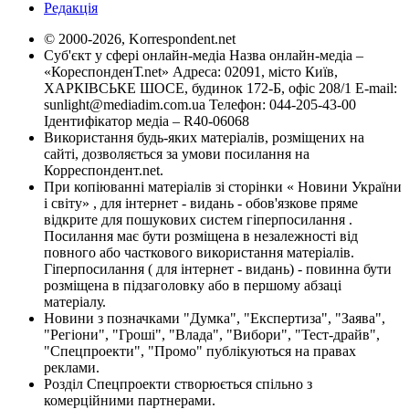
Редакція
© 2000-2026, Korrespondent.net
Суб'єкт у сфері онлайн-медіа Назва онлайн-медіа –
«КореспонденТ.net» Адреса: 02091, місто Київ,
ХАРКІВСЬКЕ ШОСЕ, будинок 172-Б, офіс 208/1 E-mail:
sunlight@mediadim.com.ua
Телефон: 044-205-43-00
Ідентифікатор медіа – R40-06068
Використання будь-яких матеріалів, розміщених на
сайті, дозволяється за умови посилання на
Корреспондент.net.
При копіюванні матеріалів зі сторінки « Новини України
і світу» , для інтернет - видань - обов'язкове пряме
відкрите для пошукових систем гіперпосилання .
Посилання має бути розміщена в незалежності від
повного або часткового використання матеріалів.
Гіперпосилання ( для інтернет - видань) - повинна бути
розміщена в підзаголовку або в першому абзаці
матеріалу.
Новини з позначками "Думка", "Експертиза", "Заява",
"Регіони", "Гроші", "Влада", "Вибори", "Тест-драйв",
"Спецпроекти", "Промо" публікуються на правах
реклами.
Розділ Спецпроекти створюється спільно з
комерційними партнерами.