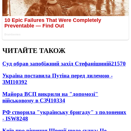
ЧИТАЙТЕ ТАКОЖ
Суд обрав запобіжний захід Стефанішиній
21570
Україна поставила Путіна перед дилемою -
ЗМІ
10392
Майора ВСП викрили на "допомозі"
військовому в СЗЧ
10334
РФ створила "українську бригаду" з полонених
- ISW
8248
Київ про рішення Швеції щодо судна: Це