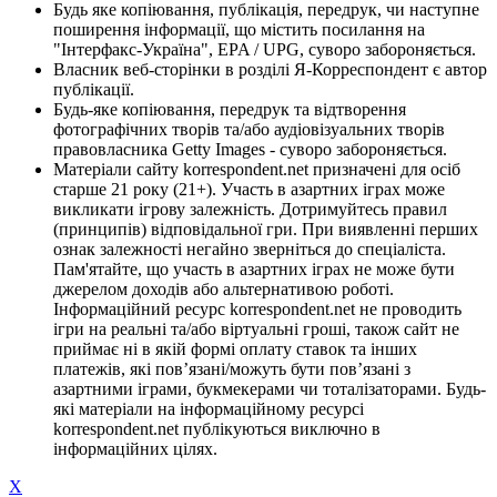
Будь яке копіювання, публікація, передрук, чи наступне
поширення інформації, що містить посилання на
"Інтерфакс-Україна", EPA / UPG, суворо забороняється.
Власник веб-сторінки в розділі Я-Корреспондент є автор
публікації.
Будь-яке копіювання, передрук та відтворення
фотографічних творів та/або аудіовізуальних творів
правовласника Getty Images - суворо забороняється.
Матеріали сайту korrespondent.net призначені для осіб
старше 21 року (21+). Участь в азартних іграх може
викликати ігрову залежність. Дотримуйтесь правил
(принципів) відповідальної гри. При виявленні перших
ознак залежності негайно зверніться до спеціаліста.
Пам'ятайте, що участь в азартних іграх не може бути
джерелом доходів або альтернативою роботі.
Інформаційний ресурс korrespondent.net не проводить
ігри на реальні та/або віртуальні гроші, також сайт не
приймає ні в якій формі оплату ставок та інших
платежів, які пов’язані/можуть бути пов’язані з
азартними іграми, букмекерами чи тоталізаторами. Будь-
які матеріали на інформаційному ресурсі
korrespondent.net публікуються виключно в
інформаційних цілях.
X