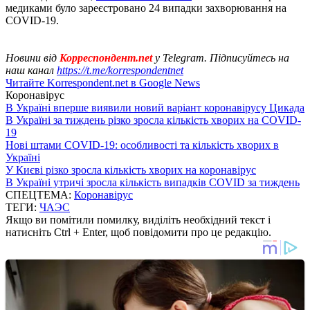
медиками було зареєстровано 24 випадки захворювання на
COVID-19.
Новини від
Корреспондент.net
у Telegram. Підписуйтесь на
наш канал
https://t.me/korrespondentnet
Читайте Korrespondent.net в Google News
Коронавірус
В Україні вперше виявили новий варіант коронавірусу Цикада
В Україні за тиждень різко зросла кількість хворих на COVID-
19
Нові штами COVID-19: особливості та кількість хворих в
Україні
У Києві різко зросла кількість хворих на коронавірус
В Україні утричі зросла кількість випадків COVID за тиждень
СПЕЦТЕМА:
Коронавірус
ТЕГИ:
ЧАЭС
Якщо ви помітили помилку, виділіть необхідний текст і
натисніть Ctrl + Enter, щоб повідомити про це редакцію.