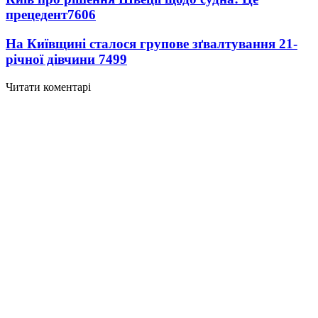
прецедент
7606
На Київщині сталося групове зґвалтування 21-
річної дівчини
7499
Читати коментарі