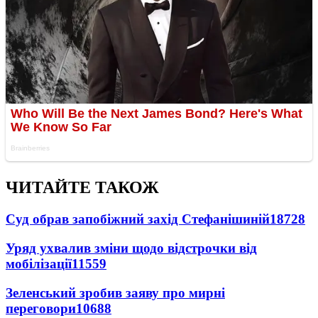
ЧИТАЙТЕ ТАКОЖ
Суд обрав запобіжний захід Стефанішиній
18728
Уряд ухвалив зміни щодо відстрочки від
мобілізації
11559
Зеленський зробив заяву про мирні
переговори
10688