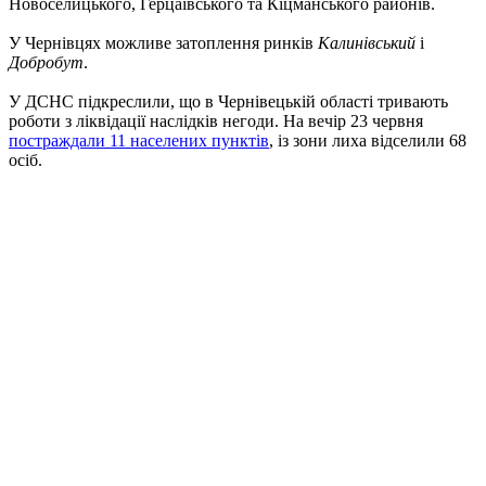
Новоселицького, Герцаївського та Кіцманського районів.
У Чернівцях можливе затоплення ринків
Калинівський
і
Добробут
.
У ДСНС підкреслили, що в Чернівецькій області тривають
роботи з ліквідації наслідків негоди. На вечір 23 червня
постраждали 11 населених пунктів
, із зони лиха відселили 68
осіб.