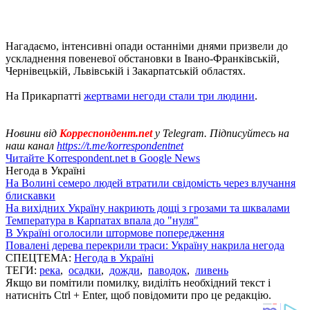
Нагадаємо, інтенсивні опади останніми днями призвели до
ускладнення повеневої обстановки в Івано-Франківській,
Чернівецькій, Львівській і Закарпатській областях.
На Прикарпатті
жертвами негоди стали три людини
.
Новини від
Корреспондент.net
у Telegram. Підписуйтесь на
наш канал
https://t.me/korrespondentnet
Читайте Korrespondent.net в Google News
Негода в Україні
На Волині семеро людей втратили свідомість через влучання
блискавки
На вихідних Україну накриють дощі з грозами та шквалами
Температура в Карпатах впала до "нуля"
В Україні оголосили штормове попередження
Повалені дерева перекрили траси: Україну накрила негода
СПЕЦТЕМА:
Негода в Україні
ТЕГИ:
река
,
осадки
,
дожди
,
паводок
,
ливень
Якщо ви помітили помилку, виділіть необхідний текст і
натисніть Ctrl + Enter, щоб повідомити про це редакцію.