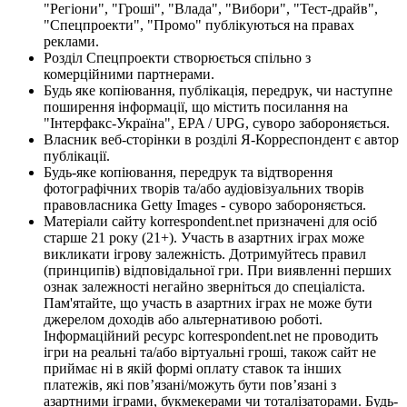
"Регіони", "Гроші", "Влада", "Вибори", "Тест-драйв",
"Спецпроекти", "Промо" публікуються на правах
реклами.
Розділ Спецпроекти створюється спільно з
комерційними партнерами.
Будь яке копіювання, публікація, передрук, чи наступне
поширення інформації, що містить посилання на
"Інтерфакс-Україна", EPA / UPG, суворо забороняється.
Власник веб-сторінки в розділі Я-Корреспондент є автор
публікації.
Будь-яке копіювання, передрук та відтворення
фотографічних творів та/або аудіовізуальних творів
правовласника Getty Images - суворо забороняється.
Матеріали сайту korrespondent.net призначені для осіб
старше 21 року (21+). Участь в азартних іграх може
викликати ігрову залежність. Дотримуйтесь правил
(принципів) відповідальної гри. При виявленні перших
ознак залежності негайно зверніться до спеціаліста.
Пам'ятайте, що участь в азартних іграх не може бути
джерелом доходів або альтернативою роботі.
Інформаційний ресурс korrespondent.net не проводить
ігри на реальні та/або віртуальні гроші, також сайт не
приймає ні в якій формі оплату ставок та інших
платежів, які пов’язані/можуть бути пов’язані з
азартними іграми, букмекерами чи тоталізаторами. Будь-