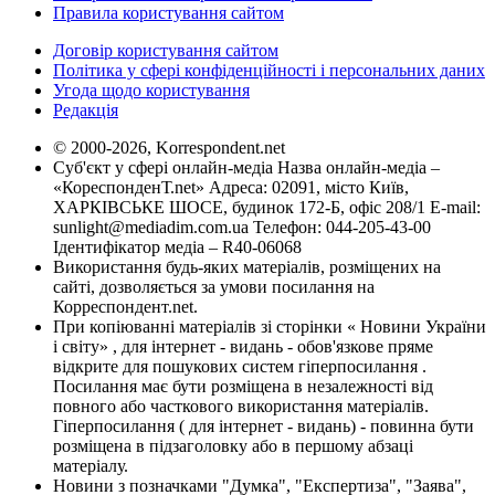
Правила користування сайтом
Договір користування сайтом
Політика у сфері конфіденційності і персональних даних
Угода щодо користування
Редакція
© 2000-2026, Korrespondent.net
Суб'єкт у сфері онлайн-медіа Назва онлайн-медіа –
«КореспонденТ.net» Адреса: 02091, місто Київ,
ХАРКІВСЬКЕ ШОСЕ, будинок 172-Б, офіс 208/1 E-mail:
sunlight@mediadim.com.ua
Телефон: 044-205-43-00
Ідентифікатор медіа – R40-06068
Використання будь-яких матеріалів, розміщених на
сайті, дозволяється за умови посилання на
Корреспондент.net.
При копіюванні матеріалів зі сторінки « Новини України
і світу» , для інтернет - видань - обов'язкове пряме
відкрите для пошукових систем гіперпосилання .
Посилання має бути розміщена в незалежності від
повного або часткового використання матеріалів.
Гіперпосилання ( для інтернет - видань) - повинна бути
розміщена в підзаголовку або в першому абзаці
матеріалу.
Новини з позначками "Думка", "Експертиза", "Заява",