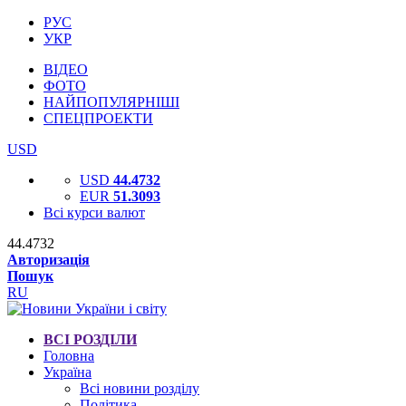
РУС
УКР
ВІДЕО
ФОТО
НАЙПОПУЛЯРНІШІ
СПЕЦПРОЕКТИ
USD
USD
44.4732
EUR
51.3093
Всі курси валют
44.4732
Авторизація
Пошук
RU
ВСІ РОЗДІЛИ
Головна
Україна
Всі новини розділу
Політика