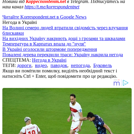
Новини від
Корреспондент.net
в Telegram. Підписуйтесь на
наш канал
https://t.me/korrespondentnet
Читайте Korrespondent.net в Google News
Негода в Україні
На Волині семеро людей втратили свідомість через влучання
блискавки
На вихідних Україну накриють дощі з грозами та шквалами
Температура в Карпатах впала до "нуля"
В Україні оголосили штормове попередження
Повалені дерева перекрили траси: Україну накрила негода
СПЕЦТЕМА:
Негода в Україні
ТЕГИ:
дороги
,
видео
,
паводок
,
непогода
,
Буковель
Якщо ви помітили помилку, виділіть необхідний текст і
натисніть Ctrl + Enter, щоб повідомити про це редакцію.