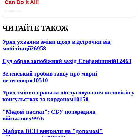
ЧИТАЙТЕ ТАКОЖ
Уряд ухвалив зміни щодо відстрочки від
мобілізації
26958
Суд обрав запобіжний захід Стефанішиній
12463
Зеленський зробив заяву про мирні
переговори
10510
Уряд змінив правила обслуговування чоловіків у
консульствах за кордоном
10158
"Медові пастки": СБУ попередила
військових
9976
Майора ВСП викрили на "допомозі"