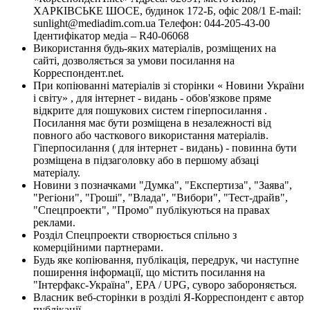
ХАРКІВСЬКЕ ШОСЕ, будинок 172-Б, офіс 208/1 E-mail:
sunlight@mediadim.com.ua
Телефон: 044-205-43-00
Ідентифікатор медіа – R40-06068
Використання будь-яких матеріалів, розміщених на
сайті, дозволяється за умови посилання на
Корреспондент.net.
При копіюванні матеріалів зі сторінки « Новини України
і світу» , для інтернет - видань - обов'язкове пряме
відкрите для пошукових систем гіперпосилання .
Посилання має бути розміщена в незалежності від
повного або часткового використання матеріалів.
Гіперпосилання ( для інтернет - видань) - повинна бути
розміщена в підзаголовку або в першому абзаці
матеріалу.
Новини з позначками "Думка", "Експертиза", "Заява",
"Регіони", "Гроші", "Влада", "Вибори", "Тест-драйв",
"Спецпроекти", "Промо" публікуються на правах
реклами.
Розділ Спецпроекти створюється спільно з
комерційними партнерами.
Будь яке копіювання, публікація, передрук, чи наступне
поширення інформації, що містить посилання на
"Інтерфакс-Україна", EPA / UPG, суворо забороняється.
Власник веб-сторінки в розділі Я-Корреспондент є автор
публікації.