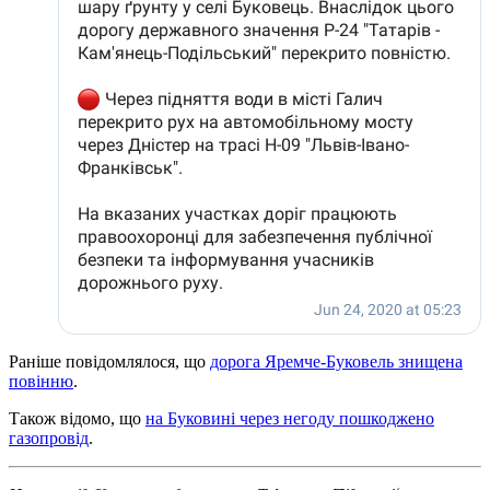
Раніше повідомлялося, що
дорога Яремче-Буковель знищена
повінню
.
Також відомо, що
на Буковині через негоду пошкоджено
газопровід
.