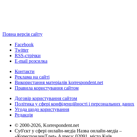
Повна версія сайту
Facebook
Twitter
RSS-стрічки
E-mail розсилка
Контакти
Реклама на сайті
Використання матеріалів korrespondent.net
Правила користування сайтом
Договір користування сайтом
Політика у сфері конфіденційності і персональних даних
Угода щодо користування
Редакція
© 2000-2026, Korrespondent.net
Суб'єкт у сфері онлайн-медіа Назва онлайн-медіа –
«КореспонденТ.net» Адреса: 02091, місто Київ,