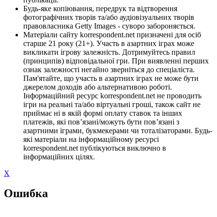
Будь-яке копіювання, передрук та відтворення
фотографічних творів та/або аудіовізуальних творів
правовласника Getty Images - суворо забороняється.
Матеріали сайту korrespondent.net призначені для осіб
старше 21 року (21+). Участь в азартних іграх може
викликати ігрову залежність. Дотримуйтесь правил
(принципів) відповідальної гри. При виявленні перших
ознак залежності негайно зверніться до спеціаліста.
Пам'ятайте, що участь в азартних іграх не може бути
джерелом доходів або альтернативою роботі.
Інформаційний ресурс korrespondent.net не проводить
ігри на реальні та/або віртуальні гроші, також сайт не
приймає ні в якій формі оплату ставок та інших
платежів, які пов’язані/можуть бути пов’язані з
азартними іграми, букмекерами чи тоталізаторами. Будь-
які матеріали на інформаційному ресурсі
korrespondent.net публікуються виключно в
інформаційних цілях.
X
Ошибка