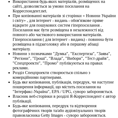
Використання будь-яких матеріалів, розміщених на
сайті, дозволяється за умови посилання на
Корреспондент.net.
При копіюванні матеріалів зі сторінки « Новини України
і світу» , для інтернет - видань - обов'язкове пряме
відкрите для пошукових систем гіперпосилання .
Посилання має бути розміщена в незалежності від
повного або часткового використання матеріалів.
Гіперпосилання ( для інтернет - видань) - повинна бути
розміщена в підзаголовку або в першому абзаці
матеріалу.
Новини з позначками "Думка", "Експертиза", "Заява",
"Регіони", "Гроші", "Влада", "Вибори", "Тест-драйв",
"Спецпроекти", "Промо" публікуються на правах
реклами.
Розділ Спецпроекти створюється спільно з
комерційними партнерами.
Будь яке копіювання, публікація, передрук, чи наступне
поширення інформації, що містить посилання на
"Інтерфакс-Україна", EPA / UPG, суворо забороняється.
Власник веб-сторінки в розділі Я-Корреспондент є автор
публікації.
Будь-яке копіювання, передрук та відтворення
фотографічних творів та/або аудіовізуальних творів
правовласника Getty Images - суворо забороняється.