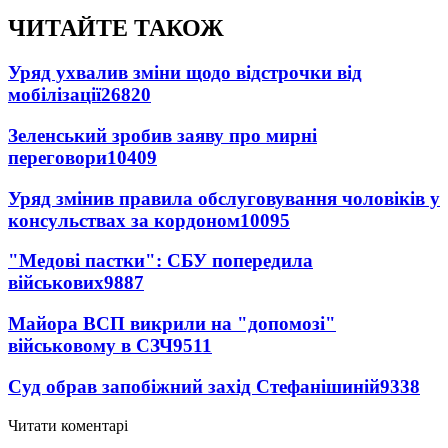
ЧИТАЙТЕ ТАКОЖ
Уряд ухвалив зміни щодо відстрочки від
мобілізації
26820
Зеленський зробив заяву про мирні
переговори
10409
Уряд змінив правила обслуговування чоловіків у
консульствах за кордоном
10095
"Медові пастки": СБУ попередила
військових
9887
Майора ВСП викрили на "допомозі"
військовому в СЗЧ
9511
Суд обрав запобіжний захід Стефанішиній
9338
Читати коментарі