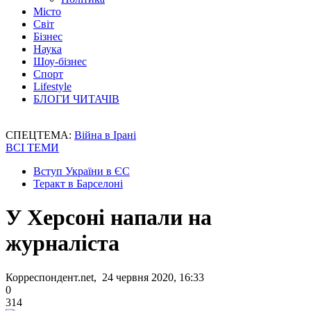
Місто
Світ
Бізнес
Наука
Шоу-бізнес
Спорт
Lifestyle
БЛОГИ ЧИТАЧІВ
СПЕЦТЕМА:
Війна в Ірані
ВСІ ТЕМИ
Вступ України в ЄС
Теракт в Барселоні
У Херсоні напали на
журналіста
Корреспондент.net, 24 червня 2020, 16:33
0
314