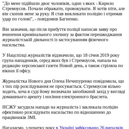
"До мене підійшли двоє чоловіків, один з яких - Кирило
Стремоусов. Почали ображати, провокувати. Я хотів піти, але
він схопив мене за руку. Я став викликати поліцію і отримав
удар по голові", - повідомив Багненко.
Він зазначив, що після прибуття поліції написав заяву про
вчинення кримінального злочину за фактом перешкоджання
журналістській діяльності із застосуванням фізичного
насильства.
У Нацспілці журналістів відзначили, що 18 січня 2019 року
група нападників, серед яких був і Стремоусов, напала на
редакцію херсонської газети Новий день, а також стріляла по
вікнах її офісу.
Журналістка Нового дня Олена Нечипуренко повідомила, що
з тих пір розслідування не просувається. Стремоусов вільно
ходить, хоча в суді йому визначали запобіжний захід у вигляді
домашнього арешту і носіння електронного браслета.
НСЖУ засудила напади на журналіста і закликала поліцію
ефективно розслідувати насильство по відношенню до
працівників ЗМІ.
Нагадаємо, з початку року
в Україні зафіксовано 26 випадків