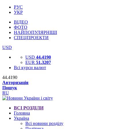
РУС
УКР
ВІДЕО
ФОТО
НАЙПОПУЛЯРНІШІ
СПЕЦПРОЕКТИ
USD
USD
44.4190
EUR
51.3207
Всі курси валют
44.4190
Авторизація
Пошук
RU
ВСІ РОЗДІЛИ
Головна
Україна
Всі новини розділу
Політика