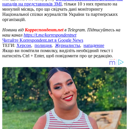
нападів на представників ЗМІ
, тільки 10 з них припало на
минулий місяць, про що свідчать дані моніторингу
Національної спілки журналістів України та партнерських
організацій.
Новини від
Корреспондент.net
в Telegram. Підписуйтесь на
наш канал
https://t.me/korrespondentnet
Читайте Korrespondent.net в Google News
ТЕГИ:
Херсон
,
полиция
,
Журналисты
,
нападение
Якщо ви помітили помилку, виділіть необхідний текст і
натисніть Ctrl + Enter, щоб повідомити про це редакцію.