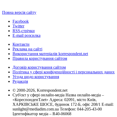
Повна версія сайту
Facebook
Twitter
RSS-стрічки
E-mail розсилка
Контакти
Реклама на сайті
Використання матеріалів korrespondent.net
Правила користування сайтом
Договір користування сайтом
Політика у сфері конфіденційності і персональних даних
Угода щодо користування
Редакція
© 2000-2026, Korrespondent.net
Суб'єкт у сфері онлайн-медіа Назва онлайн-медіа –
«КореспонденТ.net» Адреса: 02091, місто Київ,
ХАРКІВСЬКЕ ШОСЕ, будинок 172-Б, офіс 208/1 E-mail:
sunlight@mediadim.com.ua
Телефон: 044-205-43-00
Ідентифікатор медіа – R40-06068