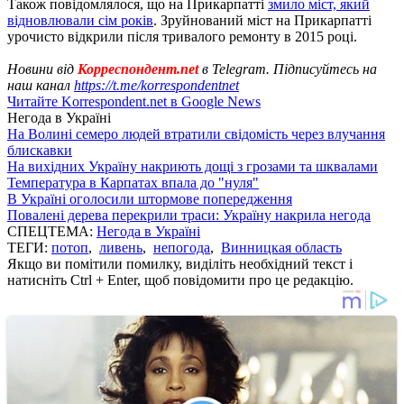
Також повідомлялося, що на Прикарпатті
змило міст, який
відновлювали сім років
. Зруйнований міст на Прикарпатті
урочисто відкрили після тривалого ремонту в 2015 році.
Новини від
Корреспондент.net
в Telegram. Підписуйтесь на
наш канал
https://t.me/korrespondentnet
Читайте Korrespondent.net в Google News
Негода в Україні
На Волині семеро людей втратили свідомість через влучання
блискавки
На вихідних Україну накриють дощі з грозами та шквалами
Температура в Карпатах впала до "нуля"
В Україні оголосили штормове попередження
Повалені дерева перекрили траси: Україну накрила негода
СПЕЦТЕМА:
Негода в Україні
ТЕГИ:
потоп
,
ливень
,
непогода
,
Винницкая область
Якщо ви помітили помилку, виділіть необхідний текст і
натисніть Ctrl + Enter, щоб повідомити про це редакцію.