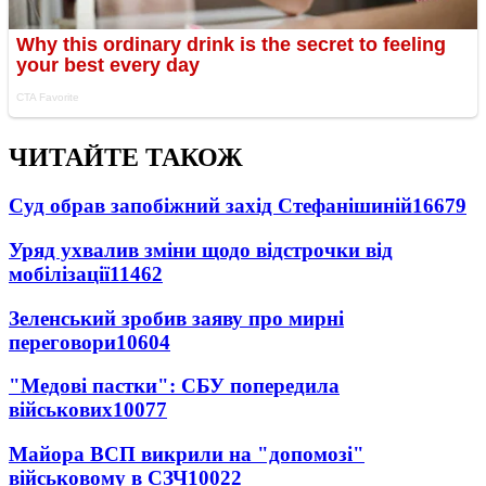
ЧИТАЙТЕ ТАКОЖ
Суд обрав запобіжний захід Стефанішиній
16679
Уряд ухвалив зміни щодо відстрочки від
мобілізації
11462
Зеленський зробив заяву про мирні
переговори
10604
"Медові пастки": СБУ попередила
військових
10077
Майора ВСП викрили на "допомозі"
військовому в СЗЧ
10022