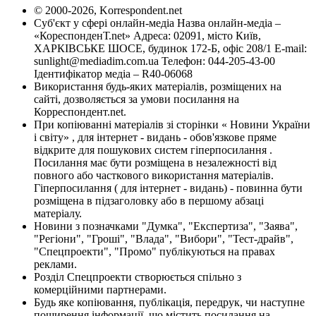
© 2000-2026, Korrespondent.net
Суб'єкт у сфері онлайн-медіа Назва онлайн-медіа –
«КореспонденТ.net» Адреса: 02091, місто Київ,
ХАРКІВСЬКЕ ШОСЕ, будинок 172-Б, офіс 208/1 E-mail:
sunlight@mediadim.com.ua
Телефон: 044-205-43-00
Ідентифікатор медіа – R40-06068
Використання будь-яких матеріалів, розміщених на
сайті, дозволяється за умови посилання на
Корреспондент.net.
При копіюванні матеріалів зі сторінки « Новини України
і світу» , для інтернет - видань - обов'язкове пряме
відкрите для пошукових систем гіперпосилання .
Посилання має бути розміщена в незалежності від
повного або часткового використання матеріалів.
Гіперпосилання ( для інтернет - видань) - повинна бути
розміщена в підзаголовку або в першому абзаці
матеріалу.
Новини з позначками "Думка", "Експертиза", "Заява",
"Регіони", "Гроші", "Влада", "Вибори", "Тест-драйв",
"Спецпроекти", "Промо" публікуються на правах
реклами.
Розділ Спецпроекти створюється спільно з
комерційними партнерами.
Будь яке копіювання, публікація, передрук, чи наступне
поширення інформації, що містить посилання на