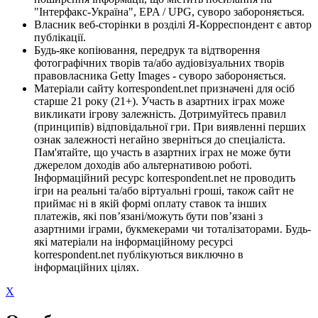
"Інтерфакс-Україна", EPA / UPG, суворо забороняється.
Власник веб-сторінки в розділі Я-Корреспондент є автор
публікації.
Будь-яке копіювання, передрук та відтворення
фотографічних творів та/або аудіовізуальних творів
правовласника Getty Images - суворо забороняється.
Матеріали сайту korrespondent.net призначені для осіб
старше 21 року (21+). Участь в азартних іграх може
викликати ігрову залежність. Дотримуйтесь правил
(принципів) відповідальної гри. При виявленні перших
ознак залежності негайно зверніться до спеціаліста.
Пам'ятайте, що участь в азартних іграх не може бути
джерелом доходів або альтернативою роботі.
Інформаційний ресурс korrespondent.net не проводить
ігри на реальні та/або віртуальні гроші, також сайт не
приймає ні в якій формі оплату ставок та інших
платежів, які пов’язані/можуть бути пов’язані з
азартними іграми, букмекерами чи тоталізаторами. Будь-
які матеріали на інформаційному ресурсі
korrespondent.net публікуються виключно в
інформаційних цілях.
X