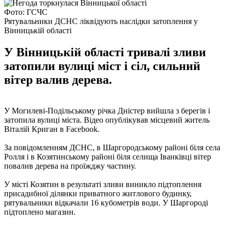
Фото: ГСЧС
Рятувальники ДСНС ліквідують наслідки затоплення у
Вінницькій області
У Вінницькій області тривалі зливи
затопили вулиці міст і сіл, сильний
вітер валив дерева.
У Могилеві-Подільському річка Дністер вийшла з берегів і
затопила вулиці міста. Відео опублікував місцевий житель
Віталій Криган в Facebook.
За повідомленням ДСНС, в Шаргородському районі біля села
Ролля і в Козятинському районі біля селища Іванківці вітер
повалив дерева на проїжджу частину.
У місті Козятин в результаті зливи виникло підтоплення
присадибної ділянки приватного житлового будинку,
рятувальники відкачали 16 кубометрів води. У Шаргороді
підтоплено магазин.