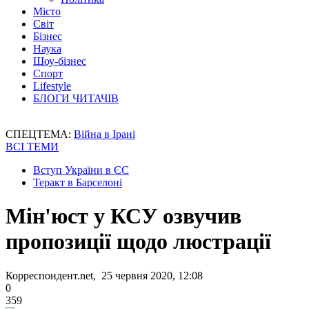
Місто
Світ
Бізнес
Наука
Шоу-бізнес
Спорт
Lifestyle
БЛОГИ ЧИТАЧІВ
СПЕЦТЕМА:
Війна в Ірані
ВСІ ТЕМИ
Вступ України в ЄС
Теракт в Барселоні
Мін'юст у КСУ озвучив
пропозиції щодо люстрації
Корреспондент.net, 25 червня 2020, 12:08
0
359