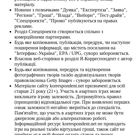
матеріалу.
Новини з позначками "Думка", "Експертиза", "Заява",
"Регіони", "Гроші", "Влада", "Вибори", "Тест-драйв",
"Спецпроекти", "Промо" публікуються на правах
реклами.
Розділ Спецпроекти створюється спільно з
комерційними партнерами.
Будь яке копіювання, публікація, передрук, чи наступне
поширення інформації, що містить посилання на
"Інтерфакс-Україна", EPA / UPG, суворо забороняється.
Власник веб-сторінки в розділі Я-Корреспондент є автор
публікації.
Будь-яке копіювання, передрук та відтворення
фотографічних творів та/або аудіовізуальних творів
правовласника Getty Images - суворо забороняється.
Матеріали сайту korrespondent.net призначені для осіб
старше 21 року (21+). Участь в азартних іграх може
викликати ігрову залежність. Дотримуйтесь правил
(принципів) відповідальної гри. При виявленні перших
ознак залежності негайно зверніться до спеціаліста.
Пам'ятайте, що участь в азартних іграх не може бути
джерелом доходів або альтернативою роботі.
Інформаційний ресурс korrespondent.net не проводить
ігри на реальні та/або віртуальні гроші, також сайт не
приймає ні в якій формі оплату ставок та інших