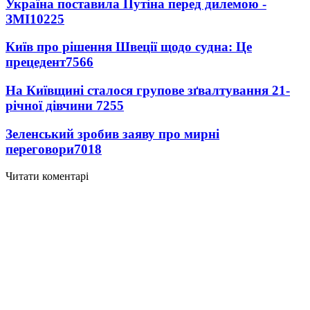
Україна поставила Путіна перед дилемою -
ЗМІ
10225
Київ про рішення Швеції щодо судна: Це
прецедент
7566
На Київщині сталося групове зґвалтування 21-
річної дівчини
7255
Зеленський зробив заяву про мирні
переговори
7018
Читати коментарі