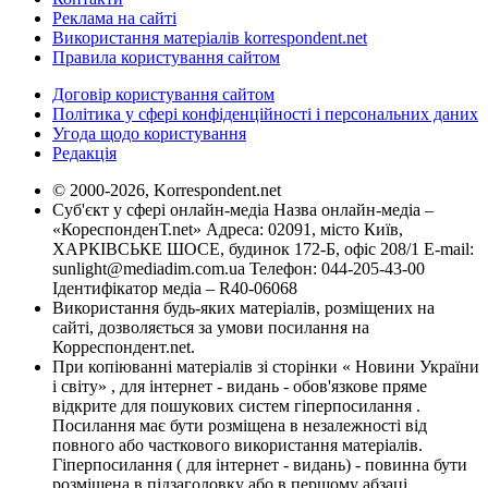
Реклама на сайті
Використання матеріалів korrespondent.net
Правила користування сайтом
Договір користування сайтом
Політика у сфері конфіденційності і персональних даних
Угода щодо користування
Редакція
© 2000-2026, Korrespondent.net
Суб'єкт у сфері онлайн-медіа Назва онлайн-медіа –
«КореспонденТ.net» Адреса: 02091, місто Київ,
ХАРКІВСЬКЕ ШОСЕ, будинок 172-Б, офіс 208/1 E-mail:
sunlight@mediadim.com.ua
Телефон: 044-205-43-00
Ідентифікатор медіа – R40-06068
Використання будь-яких матеріалів, розміщених на
сайті, дозволяється за умови посилання на
Корреспондент.net.
При копіюванні матеріалів зі сторінки « Новини України
і світу» , для інтернет - видань - обов'язкове пряме
відкрите для пошукових систем гіперпосилання .
Посилання має бути розміщена в незалежності від
повного або часткового використання матеріалів.
Гіперпосилання ( для інтернет - видань) - повинна бути
розміщена в підзаголовку або в першому абзаці