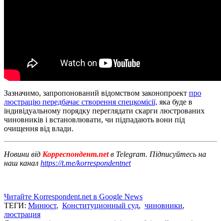
Зазначимо, запропонований відомством законопроект
про
люстрацію передбачає створення спецкомісії,
яка буде в
індивідуальному порядку переглядати скарги люстрованих
чиновників і встановлювати, чи підпадають вони під
очищення від влади.
Новини від
Корреспондент.net
в Telegram. Підписуйтесь на
наш канал
https://t.me/korrespondentnet
Читайте Korrespondent.net в Google News
ТЕГИ:
Минюст
,
Конституционный суд
,
чиновники
,
люстрация