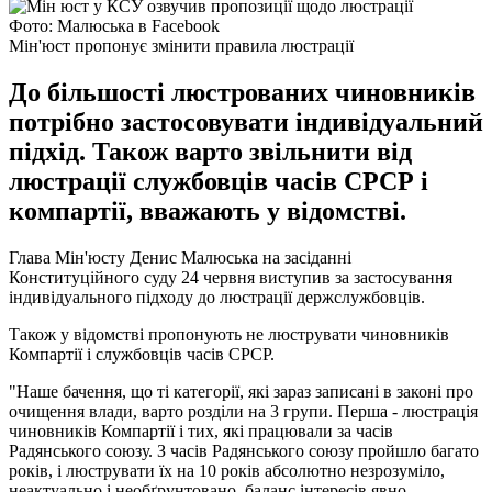
Фото: Малюська в Facebook
Мін'юст пропонує змінити правила люстрації
До більшості люстрованих чиновників
потрібно застосовувати індивідуальний
підхід. Також варто звільнити від
люстрації службовців часів СРСР і
компартії, вважають у відомстві.
Глава Мін'юсту Денис Малюська на засіданні
Конституційного суду 24 червня виступив за застосування
індивідуального підходу до люстрації держслужбовців.
Також у відомстві пропонують не люструвати чиновників
Компартії і службовців часів СРСР.
"Наше бачення, що ті категорії, які зараз записані в законі про
очищення влади, варто розділи на 3 групи. Перша - люстрація
чиновників Компартії і тих, які працювали за часів
Радянського союзу. З часів Радянського союзу пройшло багато
років, і люструвати їх на 10 років абсолютно незрозуміло,
неактуально і необґрунтовано, баланс інтересів явно