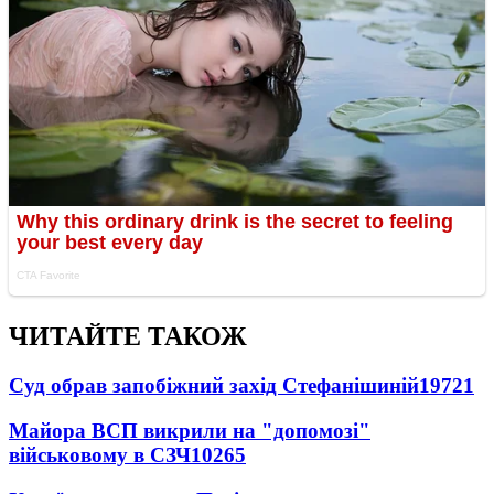
ЧИТАЙТЕ ТАКОЖ
Суд обрав запобіжний захід Стефанішиній
19721
Майора ВСП викрили на "допомозі"
військовому в СЗЧ
10265