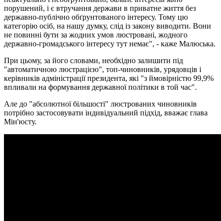
порушений, і є втручання держави в приватне життя без
державно-публічно обґрунтованого інтересу. Тому цю
категорію осіб, на нашу думку, слід із закону виводити. Вони
не повинні бути за жодних умов люстровані, жодного
державно-громадського інтересу тут немає", - каже Малюська.
При цьому, за його словами, необхідно залишити під
"автоматичною люстрацією", топ-чиновників, урядовців і
керівників адміністрації президента, які "з ймовірністю 99,9%
впливали на формування державної політики в той час".
Але до "абсолютної більшості" люстрованих чиновників
потрібно застосовувати індивідуальний підхід, вважає глава
Мін'юсту.