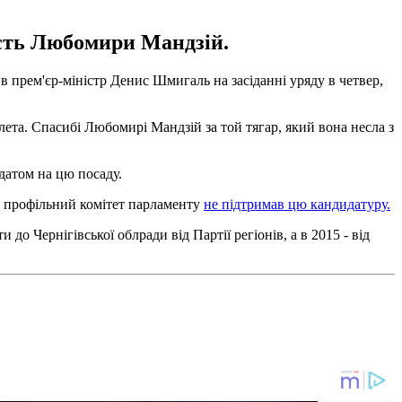
ість Любомири Мандзій.
в прем'єр-міністр Денис Шмигаль на засіданні уряду в четвер,
лета. Спасибі Любомирі Мандзій за той тягар, який вона несла з
датом на цю посаду.
е профільний комітет парламенту
не підтримав цю кандидатуру.
о Чернігівської облради від Партії регіонів, а в 2015 - від