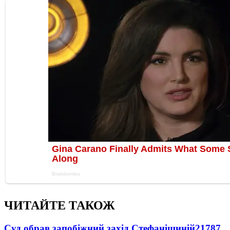
ЧИТАЙТЕ ТАКОЖ
Суд обрав запобіжний захід Стефанішиній
21787