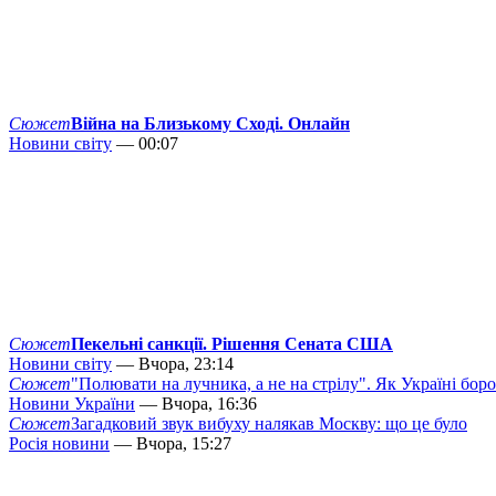
Сюжет
Війна на Близькому Сході. Онлайн
Новини світу
— 00:07
Сюжет
Пекельні санкції. Рішення Сената США
Новини світу
— Вчора, 23:14
Сюжет
"Полювати на лучника, а не на стрілу". Як Україні бор
Новини України
— Вчора, 16:36
Сюжет
Загадковий звук вибуху налякав Москву: що це було
Росія новини
— Вчора, 15:27