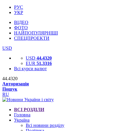
РУС
УКР
ВІДЕО
ФОТО
НАЙПОПУЛЯРНІШІ
СПЕЦПРОЕКТИ
USD
USD
44.4320
EUR
51.3316
Всі курси валют
44.4320
Авторизація
Пошук
RU
ВСІ РОЗДІЛИ
Головна
Україна
Всі новини розділу
Політика