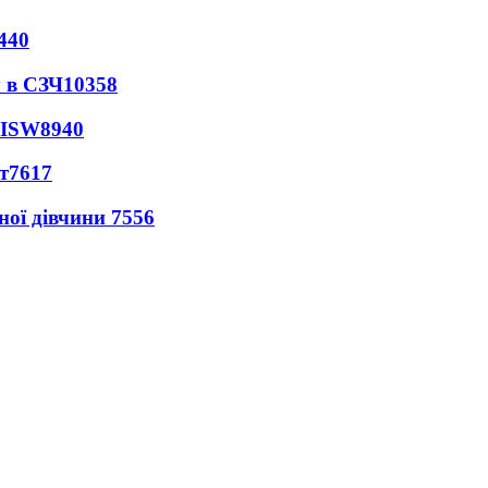
440
 в СЗЧ
10358
 ISW
8940
т
7617
ної дівчини
7556