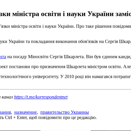
зки міністра освіти і науки України зам
зки міністра освіти і науки України. Про таке рішення повідоми
науки України та покладання виконання обов'язків на Сергія Шкар
нта
на посаду Міносвіти Сергія Шкарлета. Він був єдиним канди
роект постанови про призначення Шкарлета міністром освіти. Ал
ехнологічного університету. У 2010 році він намагався потрапити д
ш канал
https://t.me/korrespondentnet
вания
,
назначение
,
правительство Украины
ь Ctrl + Enter, щоб повідомити про це редакцію.