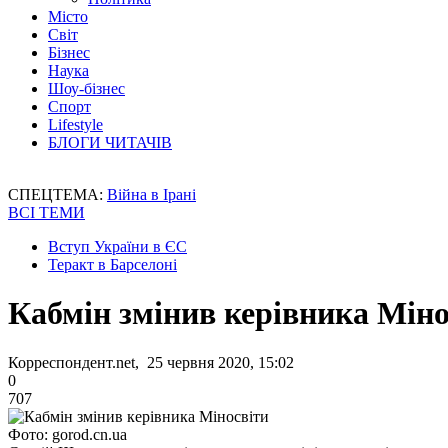
Місто
Світ
Бізнес
Наука
Шоу-бізнес
Спорт
Lifestyle
БЛОГИ ЧИТАЧІВ
СПЕЦТЕМА:
Війна в Ірані
ВСІ ТЕМИ
Вступ України в ЄС
Теракт в Барселоні
Кабмін змінив керівника Міно
Корреспондент.net, 25 червня 2020, 15:02
0
707
Фото: gorod.cn.ua