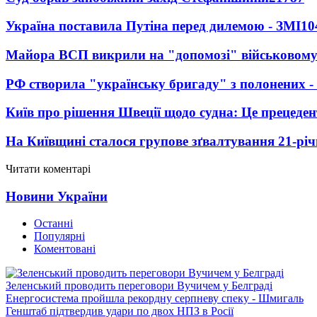
Україна поставила Путіна перед дилемою - ЗМІ
10
Майора ВСП викрили на "допомозі" військовому
РФ створила "українську бригаду" з полонених -
Київ про рішення Швеції щодо судна: Це прецеден
На Київщині сталося групове зґвалтування 21-річ
Читати коментарі
Новини України
Останні
Популярні
Коментовані
Зеленський проводить переговори Вучичем у Белграді
Енергосистема пройшла рекордну серпневу спеку - Шмигаль
Генштаб підтвердив удари по двох НПЗ в Росії