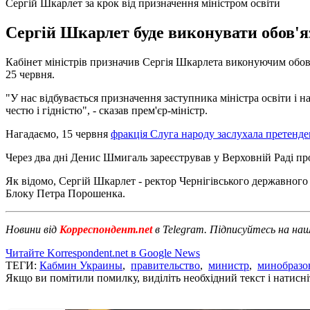
Сергій Шкарлет за крок від призначення міністром освіти
Сергій Шкарлет буде виконувати обов'я
Кабінет міністрів призначив Сергія Шкарлета виконуючим обов'я
25 червня.
"У нас відбувається призначення заступника міністра освіти і 
честю і гідністю", - сказав прем'єр-міністр.
Нагадаємо, 15 червня
фракція Слуга народу заслухала претенде
Через два дні Денис Шмигаль зареєстрував у Верховній Раді п
Як відомо, Сергій Шкарлет - ректор Чернігівського державного т
Блоку Петра Порошенка.
Новини від
Корреспондент.net
в Telegram. Підписуйтесь на на
Читайте Korrespondent.net в Google News
ТЕГИ:
Кабмин Украины
,
правительство
,
министр
,
минобразо
Якщо ви помітили помилку, виділіть необхідний текст і натисніт