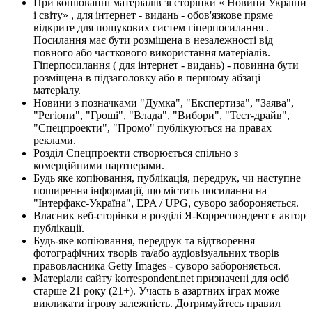
При копіюванні матеріалів зі сторінки « Новини України
і світу» , для інтернет - видань - обов'язкове пряме
відкрите для пошукових систем гіперпосилання .
Посилання має бути розміщена в незалежності від
повного або часткового використання матеріалів.
Гіперпосилання ( для інтернет - видань) - повинна бути
розміщена в підзаголовку або в першому абзаці
матеріалу.
Новини з позначками "Думка", "Експертиза", "Заява",
"Регіони", "Гроші", "Влада", "Вибори", "Тест-драйв",
"Спецпроекти", "Промо" публікуються на правах
реклами.
Розділ Спецпроекти створюється спільно з
комерційними партнерами.
Будь яке копіювання, публікація, передрук, чи наступне
поширення інформації, що містить посилання на
"Інтерфакс-Україна", EPA / UPG, суворо забороняється.
Власник веб-сторінки в розділі Я-Корреспондент є автор
публікації.
Будь-яке копіювання, передрук та відтворення
фотографічних творів та/або аудіовізуальних творів
правовласника Getty Images - суворо забороняється.
Матеріали сайту korrespondent.net призначені для осіб
старше 21 року (21+). Участь в азартних іграх може
викликати ігрову залежність. Дотримуйтесь правил