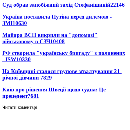
Суд обрав запобіжний захід Стефанішиній
22146
Україна поставила Путіна перед дилемою -
ЗМІ
10630
Майора ВСП викрили на "допомозі"
військовому в СЗЧ
10408
РФ створила "українську бригаду" з полонених
- ISW
10330
На Київщині сталося групове зґвалтування 21-
річної дівчини
7829
Київ про рішення Швеції щодо судна: Це
прецедент
7681
Читати коментарі