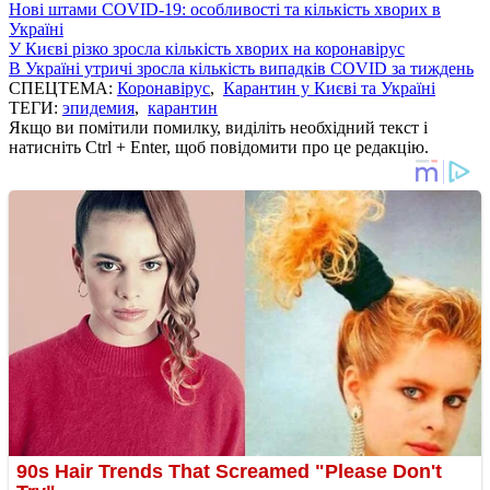
Нові штами COVID-19: особливості та кількість хворих в
Україні
У Києві різко зросла кількість хворих на коронавірус
В Україні утричі зросла кількість випадків COVID за тиждень
СПЕЦТЕМА:
Коронавірус
,
Карантин у Києві та Україні
ТЕГИ:
эпидемия
,
карантин
Якщо ви помітили помилку, виділіть необхідний текст і
натисніть Ctrl + Enter, щоб повідомити про це редакцію.