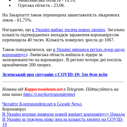
Миколаївська область - 19,19;
Одеська область - 23,06.
На Закарпатті також перевищена завантаженість лікарняних
ліжок - 61,75%.
Нагадаємо, що
в Україні майже тисяча нових хворих
. Загальна
кількість підтверджених випадків зараження коронавірусом
перевищила 40 тисяч. Кількість померлих зросла до 1067.
Також повідомлялося, що
в Україні змінився регіон-лідер щодо
коронавірусу
. Львівська область вийшла в лідери за
захворюваністю на коронавірус. В регіоні чотири дні поспіль
щонайменше 200 хворих.
Зеленський про ситуацію з COVID-19: Зле буде всім
Новини від
Корреспондент.net
в Telegram. Підписуйтесь на
наш канал
https://t.me/korrespondentnet
Читайте Korrespondent.net в Google News
Коронавірус
В Україні вперше виявили новий варіант коронавірусу Цикада
В Україні за тиждень різко зросла кількість хворих на COVID-
19