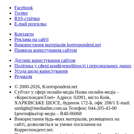
Facebook
Twitter
RSS-стрічки
E-mail розсилка
Контакти
Реклама на сайті
Використання матеріалів korrespondent.net
Правила користування сайтом
Договір користування сайтом
Політика у сфері конфіденційності і персональних даних
Угода щодо користування
Редакція
© 2000-2026, Korrespondent.net
Суб'єкт у сфері онлайн-медіа Назва онлайн-медіа –
«КореспонденТ.net» Адреса: 02091, місто Київ,
ХАРКІВСЬКЕ ШОСЕ, будинок 172-Б, офіс 208/1 E-mail:
sunlight@mediadim.com.ua
Телефон: 044-205-43-00
Ідентифікатор медіа – R40-06068
Використання будь-яких матеріалів, розміщених на
сайті, дозволяється за умови посилання на
Корреспондент.net.