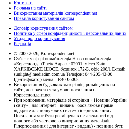
Контакти
Реклама на сайті
Використання матеріалів korrespondent.net
Правила користування сайтом
Договір користування сайтом
Політика у сфері конфіденційності і персональних даних
Угода щодо користування
Редакція
© 2000-2026, Korrespondent.net
Суб'єкт у сфері онлайн-медіа Назва онлайн-медіа –
«КореспонденТ.net» Адреса: 02091, місто Київ,
ХАРКІВСЬКЕ ШОСЕ, будинок 172-Б, офіс 208/1 E-mail:
sunlight@mediadim.com.ua
Телефон: 044-205-43-00
Ідентифікатор медіа – R40-06068
Використання будь-яких матеріалів, розміщених на
сайті, дозволяється за умови посилання на
Корреспондент.net.
При копіюванні матеріалів зі сторінки « Новини України
і світу» , для інтернет - видань - обов'язкове пряме
відкрите для пошукових систем гіперпосилання .
Посилання має бути розміщена в незалежності від
повного або часткового використання матеріалів.
Гіперпосилання ( для інтернет - видань) - повинна бути