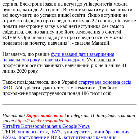
серпня. Електронні заяви на вступ до університетів можна
буде подавати до 22 серпня. Вступники матимуть час подати
всі документи до установ вищої освіти. Якщо вступник не
отримає свідоцтво про середню освіту до 22 серпня, він зможе
подати електронну заяву в кабінеті вступника без самого
свідоцтва, але по запису про його замовлення в системі
ЄДЕБО. Оригінали свідоцтва про середню освіту можна
подавати на початку навчання", - сказала Мандзій.
Нагадаємо, що раніше
були названі дати завершення
навчального року в школах і коледжах
. Учні закладів
професійної освіти закінчать навчальний рік не пізніше 31
липня 2020 року.
Також повідомлялося, що в Україні
стартувала основна сесія
ЗНО
. Абітурієнти здають тест з математики. Для його
проходження зареєструвалося понад 186 тисяч осіб.
Новини від
Корреспондент.net
в Telegram. Підписуйтесь на наш
канал
https://t.me/korrespondentnet
Читайте Korrespondent.net в Google News
ТЕГИ:
университеты
,
ВУЗ
,
университет
,
минобразования
,
ВУЗы
,
поступление в ВУЗ
,
вступительная кампания