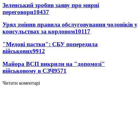
Зеленський зробив заяву про мирні
переговори
10437
Уряд змінив правила обслуговування чоловіків у
консульствах за кордоном
10117
"Медові пастки": СБУ попередила
військових
9912
Майора ВСП викрили на "допомозі"
військовому в СЗЧ
9571
Читати коментарі