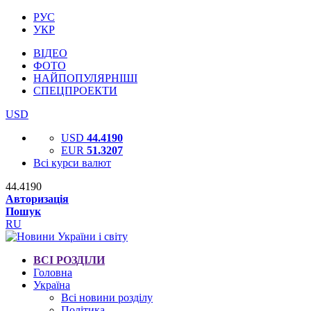
РУС
УКР
ВІДЕО
ФОТО
НАЙПОПУЛЯРНІШІ
СПЕЦПРОЕКТИ
USD
USD
44.4190
EUR
51.3207
Всі курси валют
44.4190
Авторизація
Пошук
RU
ВСІ РОЗДІЛИ
Головна
Україна
Всі новини розділу
Політика