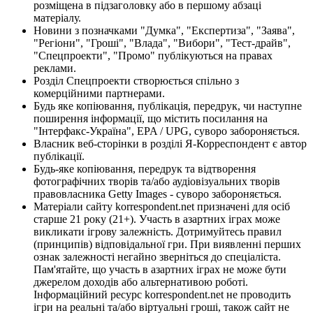
розміщена в підзаголовку або в першому абзаці
матеріалу.
Новини з позначками "Думка", "Експертиза", "Заява",
"Регіони", "Гроші", "Влада", "Вибори", "Тест-драйв",
"Спецпроекти", "Промо" публікуються на правах
реклами.
Розділ Спецпроекти створюється спільно з
комерційними партнерами.
Будь яке копіювання, публікація, передрук, чи наступне
поширення інформації, що містить посилання на
"Інтерфакс-Україна", EPA / UPG, суворо забороняється.
Власник веб-сторінки в розділі Я-Корреспондент є автор
публікації.
Будь-яке копіювання, передрук та відтворення
фотографічних творів та/або аудіовізуальних творів
правовласника Getty Images - суворо забороняється.
Матеріали сайту korrespondent.net призначені для осіб
старше 21 року (21+). Участь в азартних іграх може
викликати ігрову залежність. Дотримуйтесь правил
(принципів) відповідальної гри. При виявленні перших
ознак залежності негайно зверніться до спеціаліста.
Пам'ятайте, що участь в азартних іграх не може бути
джерелом доходів або альтернативою роботі.
Інформаційний ресурс korrespondent.net не проводить
ігри на реальні та/або віртуальні гроші, також сайт не