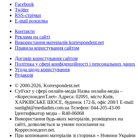
Facebook
Twitter
RSS-стрічки
E-mail розсилка
Контакти
Реклама на сайті
Використання матеріалів korrespondent.net
Правила користування сайтом
Договір користування сайтом
Політика у сфері конфіденційності і персональних даних
Угода щодо користування
Редакція
© 2000-2026, Korrespondent.net
Суб'єкт у сфері онлайн-медіа Назва онлайн-медіа –
«КореспонденТ.net» Адреса: 02091, місто Київ,
ХАРКІВСЬКЕ ШОСЕ, будинок 172-Б, офіс 208/1 E-mail:
sunlight@mediadim.com.ua
Телефон: 044-205-43-00
Ідентифікатор медіа – R40-06068
Використання будь-яких матеріалів, розміщених на
сайті, дозволяється за умови посилання на
Корреспондент.net.
При копіюванні матеріалів зі сторінки « Новини України