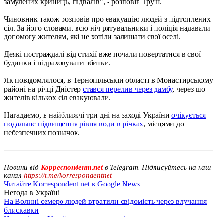
замулених криниць, підвалів", - розповів Труш.
Чиновник також розповів про евакуацію людей з підтоплених
сіл. За його словами, всю ніч рятувальники і поліція надавали
допомогу жителям, які не хотіли залишати свої оселі.
Деякі постраждалі від стихії вже почали повертатися в свої
будинки і підраховувати збитки.
Як повідомлялося, в Тернопільській області в Монастирському
районі на річці Дністер
стався перелив через дамбу
, через що
жителів кількох сіл евакуювали.
Нагадаємо, в найближчі три дні на заході України
очікується
подальше підвищення рівня води в річках
, місцями до
небезпечних позначок.
Новини від
Корреспондент.net
в Telegram. Підписуйтесь на наш
канал
https://t.me/korrespondentnet
Читайте Korrespondent.net в Google News
Негода в Україні
На Волині семеро людей втратили свідомість через влучання
блискавки