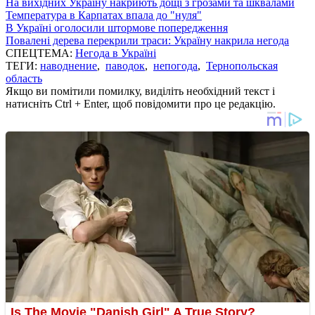
На вихідних Україну накриють дощі з грозами та шквалами
Температура в Карпатах впала до "нуля"
В Україні оголосили штормове попередження
Повалені дерева перекрили траси: Україну накрила негода
СПЕЦТЕМА:
Негода в Україні
ТЕГИ:
наводнение
,
паводок
,
непогода
,
Тернопольская
область
Якщо ви помітили помилку, виділіть необхідний текст і
натисніть Ctrl + Enter, щоб повідомити про це редакцію.