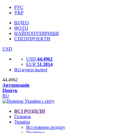
РУС
УКР
ВІДЕО
ФОТО
НАЙПОПУЛЯРНІШІ
СПЕЦПРОЕКТИ
USD
USD
44.4962
EUR
51.3814
Всі курси валют
44.4962
Авторизація
Пошук
RU
ВСІ РОЗДІЛИ
Головна
Україна
Всі новини розділу
Політика