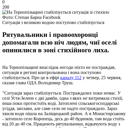
0
200
Фото: Степан Барна Facebook
Ситуація з великою водою поступово стабілізується
Рятувальники і правоохоронці
допомагали всю ніч людям, чиї оселі
опинилися в зоні стихійного лиха.
На Тернопільщині внаслідок негоди ніхто не постраждав,
ситуація в регіоні контрольована і вона поступово
стабілізується. Про це в ефірі
каналу 112
у четвер, 25 червня,
сказав глава ОДА Володимир Труш.
"Ситуація зараз стабілізується. Постраждалих поки немає. У
селі Устя-Зелене є дві дамби, одна з яких не витримала стихії,
інша поки протистоїть воді. Затоплені сільськогосподарські
угіддя, заплави, але саме село не надто постраждало. Зараз
хвиля води пішла на Заліщицький район. А в Монастирському
- затопило село Коропець, десь до 40 будинків, там вода стоїть
від 20 до 40 см. Працюють рятувальники, відкачують воду з