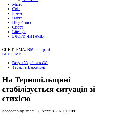
Місто
Світ
Бізнес
Наука
Шоу-бізнес
Спорт
Lifestyle
БЛОГИ ЧИТАЧІВ
СПЕЦТЕМА:
Війна в Ірані
ВСІ ТЕМИ
Вступ України в ЄС
Теракт в Барселоні
На Тернопільщині
стабілізується ситуація зі
стихією
Корреспондент.net, 25 червня 2020, 19:08