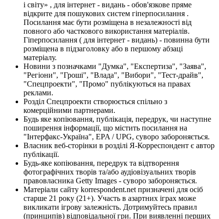
і світу» , для інтернет - видань - обов'язкове пряме
відкрите для пошукових систем гіперпосилання .
Посилання має бути розміщена в незалежності від
повного або часткового використання матеріалів.
Гіперпосилання ( для інтернет - видань) - повинна бути
розміщена в підзаголовку або в першому абзаці
матеріалу.
Новини з позначками "Думка", "Експертиза", "Заява",
"Регіони", "Гроші", "Влада", "Вибори", "Тест-драйв",
"Спецпроекти", "Промо" публікуються на правах
реклами.
Розділ Спецпроекти створюється спільно з
комерційними партнерами.
Будь яке копіювання, публікація, передрук, чи наступне
поширення інформації, що містить посилання на
"Інтерфакс-Україна", EPA / UPG, суворо забороняється.
Власник веб-сторінки в розділі Я-Корреспондент є автор
публікації.
Будь-яке копіювання, передрук та відтворення
фотографічних творів та/або аудіовізуальних творів
правовласника Getty Images - суворо забороняється.
Матеріали сайту korrespondent.net призначені для осіб
старше 21 року (21+). Участь в азартних іграх може
викликати ігрову залежність. Дотримуйтесь правил
(принципів) відповідальної гри. При виявленні перших