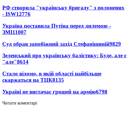
РФ створила "українську бригаду" з полонених
- ISW
12776
Україна поставила Путіна перед дилемою -
ЗМІ
11007
Суд обрав запобіжний захід Стефанішиній
9829
Зеленський про українську балістику: Буде, але є
"але"
8614
Стало відомо, в якій області найбільше
скаржаться на ТЦК
8135
Україні не вистачає грошей на армію
6798
Читати коментарі