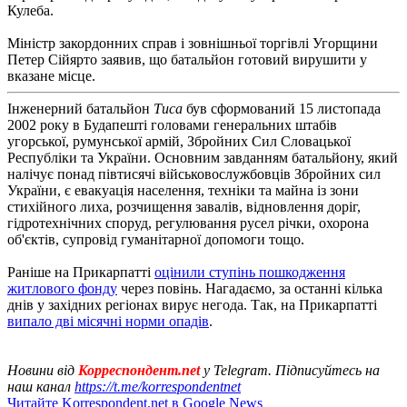
Кулеба.
Міністр закордонних справ і зовнішньої торгівлі Угорщини
Петер Сійярто заявив, що батальйон готовий вирушити у
вказане місце.
Інженерний батальйон
Тиса
був сформований 15 листопада
2002 року в Будапешті головами генеральних штабів
угорської, румунської армій, Збройних Сил Словацької
Республіки та України. Основним завданням батальйону, який
налічує понад півтисячі військовослужбовців Збройних сил
України, є евакуація населення, техніки та майна із зони
стихійного лиха, розчищення завалів, відновлення доріг,
гідротехнічних споруд, регулювання русел річки, охорона
об'єктів, супровід гуманітарної допомоги тощо.
Раніше на Прикарпатті
оцінили ступінь пошкодження
житлового фонду
через повінь. Нагадаємо, за останні кілька
днів у західних регіонах вирує негода. Так, на Прикарпатті
випало дві місячні норми опадів
.
Новини від
Корреспондент.net
у Telegram. Підписуйтесь на
наш канал
https://t.me/korrespondentnet
Читайте Korrespondent.net в Google News