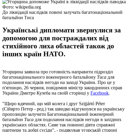
Фото: wikipedia.org
До ліквідації наслідків повені залучать багатонаціональний
батальйон Тиса
Українські дипломати звернулися за
допомогою для постраждалих від
стихійного лиха областей також до
інших країн НАТО.
Угорщина заявила про готовність направити підрозділ
багатонаціонального інженерного батальйону
Тиса
для
подолання наслідків негоди на заході України. Про це у
п'ятницю, 26 червня, повідомив міністр закордонних справ
України Дмитро Кулеба на своїй сторінці у
Facebook
.
"Щиро вдячний, що мій колега і друг Szijjártó Péter
(Сійярто Петер - ред.) так швидко відгукнувся на українську
пропозицію залучити Багатонаціональний інженерний
батальйон
Тиса
для подолання наслідків негоди в західних
українських областях. Саме так повинні діяти справжні
партнери та добрі сусіди", - подякував угорській стороні