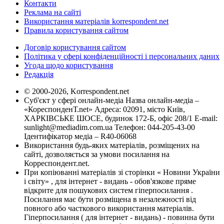
Контакти
Реклама на сайті
Використання матеріалів korrespondent.net
Правила користування сайтом
Договір користування сайтом
Політика у сфері конфіденційності і персональних даних
Угода щодо користування
Редакція
© 2000-2026, Korrespondent.net
Суб'єкт у сфері онлайн-медіа Назва онлайн-медіа –
«КореспонденТ.net» Адреса: 02091, місто Київ,
ХАРКІВСЬКЕ ШОСЕ, будинок 172-Б, офіс 208/1 E-mail:
sunlight@mediadim.com.ua
Телефон: 044-205-43-00
Ідентифікатор медіа – R40-06068
Використання будь-яких матеріалів, розміщених на
сайті, дозволяється за умови посилання на
Корреспондент.net.
При копіюванні матеріалів зі сторінки « Новини України
і світу» , для інтернет - видань - обов'язкове пряме
відкрите для пошукових систем гіперпосилання .
Посилання має бути розміщена в незалежності від
повного або часткового використання матеріалів.
Гіперпосилання ( для інтернет - видань) - повинна бути