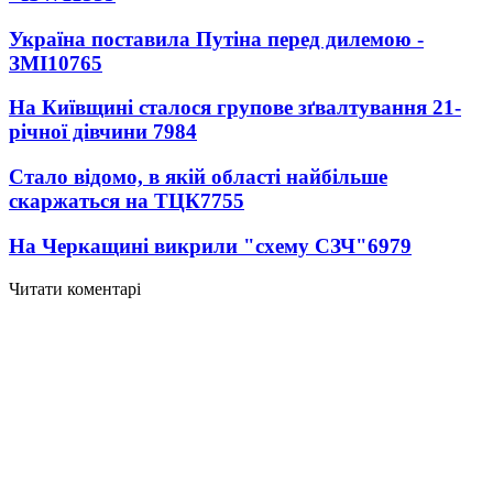
Україна поставила Путіна перед дилемою -
ЗМІ
10765
На Київщині сталося групове зґвалтування 21-
річної дівчини
7984
Стало відомо, в якій області найбільше
скаржаться на ТЦК
7755
На Черкащині викрили "схему СЗЧ"
6979
Читати коментарі