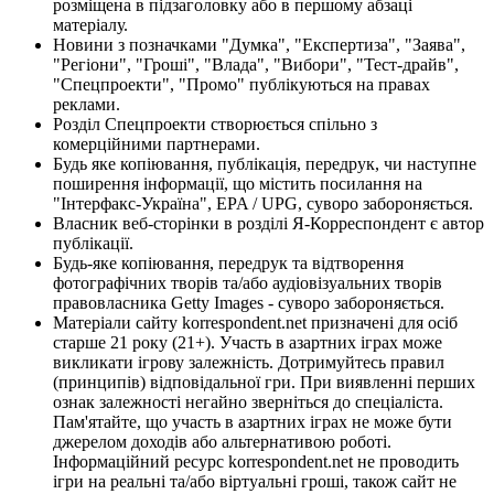
розміщена в підзаголовку або в першому абзаці
матеріалу.
Новини з позначками "Думка", "Експертиза", "Заява",
"Регіони", "Гроші", "Влада", "Вибори", "Тест-драйв",
"Спецпроекти", "Промо" публікуються на правах
реклами.
Розділ Спецпроекти створюється спільно з
комерційними партнерами.
Будь яке копіювання, публікація, передрук, чи наступне
поширення інформації, що містить посилання на
"Інтерфакс-Україна", EPA / UPG, суворо забороняється.
Власник веб-сторінки в розділі Я-Корреспондент є автор
публікації.
Будь-яке копіювання, передрук та відтворення
фотографічних творів та/або аудіовізуальних творів
правовласника Getty Images - суворо забороняється.
Матеріали сайту korrespondent.net призначені для осіб
старше 21 року (21+). Участь в азартних іграх може
викликати ігрову залежність. Дотримуйтесь правил
(принципів) відповідальної гри. При виявленні перших
ознак залежності негайно зверніться до спеціаліста.
Пам'ятайте, що участь в азартних іграх не може бути
джерелом доходів або альтернативою роботі.
Інформаційний ресурс korrespondent.net не проводить
ігри на реальні та/або віртуальні гроші, також сайт не