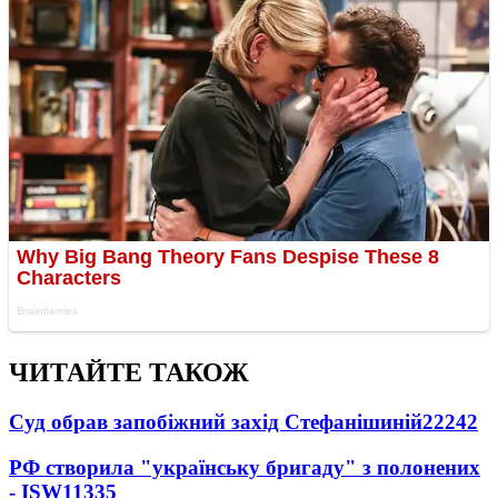
ЧИТАЙТЕ ТАКОЖ
Суд обрав запобіжний захід Стефанішиній
22242
РФ створила "українську бригаду" з полонених
- ISW
11335