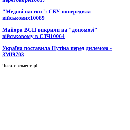
"Медові пастки": СБУ попередила
військових
10089
Майора ВСП викрили на "допомозі"
військовому в СЗЧ
10064
Україна поставила Путіна перед дилемою -
ЗМІ
9703
Читати коментарі