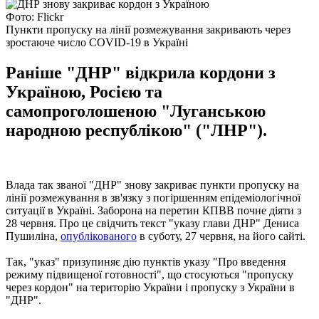
Фото: Flickr
Пункти пропуску на лінії розмежування закривають через
зростаюче число COVID-19 в Україні
Раніше "ДНР" відкрила кордони з
Україною, Росією та
самопроголошеною "Луганською
народною республікою" ("ЛНР").
Влада так званої "ДНР" знову закриває пункти пропуску на
лінії розмежування в зв'язку з погіршенням епідеміологічної
ситуації в Україні. Заборона на перетин КПВВ почне діяти з
28 червня. Про це свідчить текст "указу глави ДНР" Дениса
Пушиліна,
опублікованого
в суботу, 27 червня, на його сайті.
Так, "указ" призупиняє дію пунктів указу "Про введення
режиму підвищеної готовності", що стосуються "пропуску
через кордон" на територію України і пропуску з України в
"ДНР".