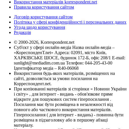
Використання матеріалів korrespondent.net
Правила користування сайтом
Договір користування сайтом
Політика у сфері конфіденційності і персональних даних
Угода щодо користування
Редакція
© 2000-2026, Korrespondent.net
Суб'єкт у сфері онлайн-медіа Назва онлайн-медіа –
«КореспонденТ.net» Адреса: 02091, місто Київ,
ХАРКІВСЬКЕ ШОСЕ, будинок 172-Б, офіс 208/1 E-mail:
sunlight@mediadim.com.ua
Телефон: 044-205-43-00
Ідентифікатор медіа – R40-06068
Використання будь-яких матеріалів, розміщених на
сайті, дозволяється за умови посилання на
Корреспондент.net.
При копіюванні матеріалів зі сторінки « Новини України
і світу» , для інтернет - видань - обов'язкове пряме
відкрите для пошукових систем гіперпосилання .
Посилання має бути розміщена в незалежності від
повного або часткового використання матеріалів.
Гіперпосилання ( для інтернет - видань) - повинна бути
розміщена в підзаголовку або в першому абзаці
матеріалу.