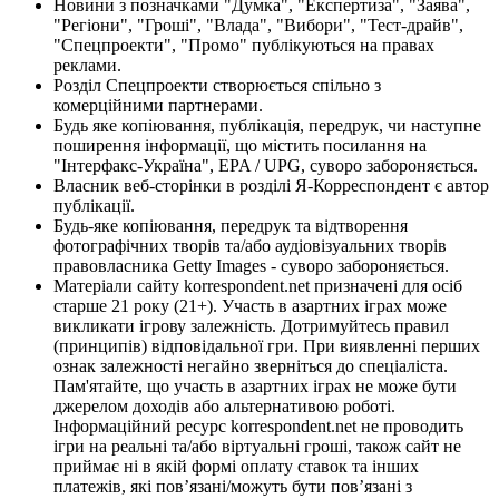
Новини з позначками "Думка", "Експертиза", "Заява",
"Регіони", "Гроші", "Влада", "Вибори", "Тест-драйв",
"Спецпроекти", "Промо" публікуються на правах
реклами.
Розділ Спецпроекти створюється спільно з
комерційними партнерами.
Будь яке копіювання, публікація, передрук, чи наступне
поширення інформації, що містить посилання на
"Інтерфакс-Україна", EPA / UPG, суворо забороняється.
Власник веб-сторінки в розділі Я-Корреспондент є автор
публікації.
Будь-яке копіювання, передрук та відтворення
фотографічних творів та/або аудіовізуальних творів
правовласника Getty Images - суворо забороняється.
Матеріали сайту korrespondent.net призначені для осіб
старше 21 року (21+). Участь в азартних іграх може
викликати ігрову залежність. Дотримуйтесь правил
(принципів) відповідальної гри. При виявленні перших
ознак залежності негайно зверніться до спеціаліста.
Пам'ятайте, що участь в азартних іграх не може бути
джерелом доходів або альтернативою роботі.
Інформаційний ресурс korrespondent.net не проводить
ігри на реальні та/або віртуальні гроші, також сайт не
приймає ні в якій формі оплату ставок та інших
платежів, які пов’язані/можуть бути пов’язані з