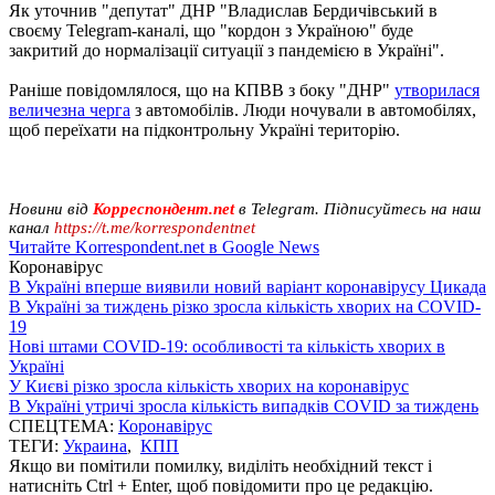
Як уточнив "депутат" ДНР "Владислав Бердичівський в
своєму Telegram-каналі, що "кордон з Україною" буде
закритий до нормалізації ситуації з пандемією в Україні".
Раніше повідомлялося, що на КПВВ з боку "ДНР"
утворилася
величезна черга
з автомобілів. Люди ночували в автомобілях,
щоб переїхати на підконтрольну Україні територію.
Новини від
Корреспондент.net
в Telegram. Підписуйтесь на наш
канал
https://t.me/korrespondentnet
Читайте Korrespondent.net в Google News
Коронавірус
В Україні вперше виявили новий варіант коронавірусу Цикада
В Україні за тиждень різко зросла кількість хворих на COVID-
19
Нові штами COVID-19: особливості та кількість хворих в
Україні
У Києві різко зросла кількість хворих на коронавірус
В Україні утричі зросла кількість випадків COVID за тиждень
СПЕЦТЕМА:
Коронавірус
ТЕГИ:
Украина
,
КПП
Якщо ви помітили помилку, виділіть необхідний текст і
натисніть Ctrl + Enter, щоб повідомити про це редакцію.