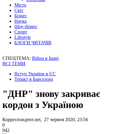
Місто
Світ
Бізнес
Наука
Шоу-бізнес
Спорт
Lifestyle
БЛОГИ ЧИТАЧІВ
СПЕЦТЕМА:
Війна в Ірані
ВСІ ТЕМИ
Вступ України в ЄС
Теракт в Барселоні
"ДНР" знову закриває
кордон з Україною
Корреспондент.net, 27 червня 2020, 23:56
0
942