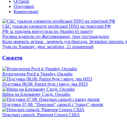
Останні
Популярні
Коментовані
СБС уразили елементи російської ППО на території РФ
РФ за тиждень випустила по Україні 61 ракету
Росіяни вдарили по Житомирщині, троє постраждалих
Коли мовчить зв'язок - мовчить уся бригада. Зв'язківці просять
Удар по Харкову: двоє загиблих, 21 поранений
Сюжети
Вторгнення Росії в Україну. Онлайн
Підсумки 08.08: Patriot буде і мінус два НПЗ
Війна на Близькому Сході. Онлайн
Підсумки 07.08: "Пекельні" санкції і "парад" дронів
Пекельні санкції. Рішення Сената США