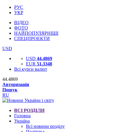
РУС
УКР
ВІДЕО
ФОТО
НАЙПОПУЛЯРНІШІ
СПЕЦПРОЕКТИ
USD
USD
44.4869
EUR
51.3348
Всі курси валют
44.4869
Авторизація
Пошук
RU
ВСІ РОЗДІЛИ
Головна
Україна
Всі новини розділу
Політика