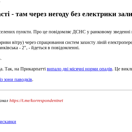
о
ті - там через негоду без електрики зал
селених пункти. Про це повідомляє ДСНС у ранковому зведенні в
риви вітру) через спрацювання систем захисту ліній електропер
анківська - 2", - йдеться в повідомленні.
.
а. Так, на Прикарпатті
випало дві місячні норми опадів
. Це викл
з зони паводків
.
канал
https://t.me/korrespondentnet
лискавки