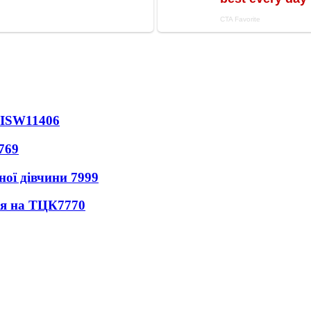
 ISW
11406
769
ної дівчини
7999
ся на ТЦК
7770