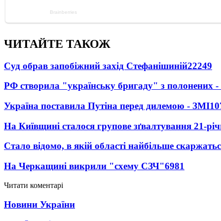
ЧИТАЙТЕ ТАКОЖ
Суд обрав запобіжний захід Стефанішиній
22249
РФ створила "українську бригаду" з полонених -
Україна поставила Путіна перед дилемою - ЗМІ
10
На Київщині сталося групове зґвалтування 21-річ
Стало відомо, в якій області найбільше скаржать
На Черкащині викрили "схему СЗЧ"
6981
Читати коментарі
Новини України