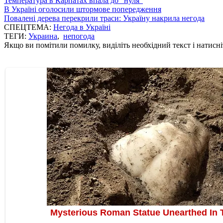
Температура в Карпатах впала до "нуля"
В Україні оголосили штормове попередження
Повалені дерева перекрили траси: Україну накрила негода
СПЕЦТЕМА:
Негода в Україні
ТЕГИ:
Украина
,
непогода
Якщо ви помітили помилку, виділіть необхідний текст і натисніт