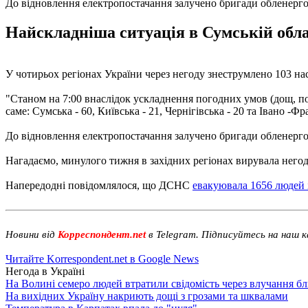
До відновлення електропостачання залучено бригади обленерг
Найскладніша ситуація в Сумській облас
У чотирьох регіонах України через негоду знеструмлено 103 на
"Станом на 7:00 внаслідок ускладнення погодних умов (дощ, по
саме: Сумська - 60, Київська - 21, Чернігівська - 20 та Івано -Фр
До відновлення електропостачання залучено бригади обленерго
Нагадаємо, минулого тижня в західних регіонах вирувала негод
Напередодні повідомлялося, що ДСНС
евакуювала 1656 людей і
Новини від
Корреспондент.net
в Telegram. Підписуйтесь на наш 
Читайте Korrespondent.net в Google News
Негода в Україні
На Волині семеро людей втратили свідомість через влучання б
На вихідних Україну накриють дощі з грозами та шквалами