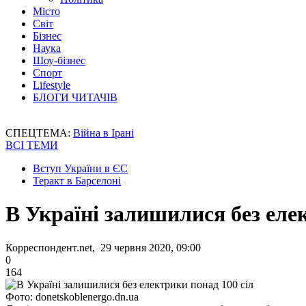
Місто
Світ
Бізнес
Наука
Шоу-бізнес
Спорт
Lifestyle
БЛОГИ ЧИТАЧІВ
СПЕЦТЕМА:
Війна в Ірані
ВСІ ТЕМИ
Вступ України в ЄС
Теракт в Барселоні
В Україні залишилися без еле
Корреспондент.net, 29 червня 2020, 09:00
0
164
Фото: donetskoblenergo.dn.ua