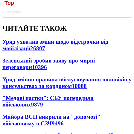
ЧИТАЙТЕ ТАКОЖ
Уряд ухвалив зміни щодо відстрочки від
мобілізації
26807
Зеленський зробив заяву про мирні
переговори
10396
Уряд змінив правила обслуговування чоловіків у
консульствах за кордоном
10088
"Медові пастки": СБУ попередила
військових
9879
Майора ВСП викрили на "допомозі"
військовому в СЗЧ
9496