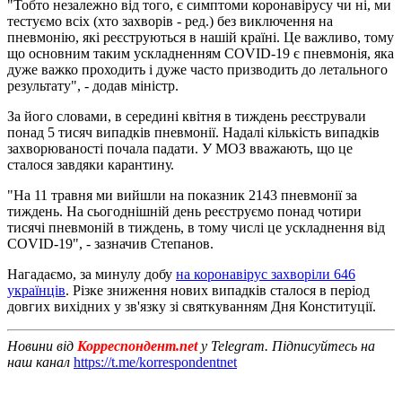
"Тобто незалежно від того, є симптоми коронавірусу чи ні, ми
тестуємо всіх (хто захворів - ред.) без виключення на
пневмонію, які реєструються в нашій країні. Це важливо, тому
що основним таким ускладненням COVID-19 є пневмонія, яка
дуже важко проходить і дуже часто призводить до летального
результату", - додав міністр.
За його словами, в середині квітня в тиждень реєстрували
понад 5 тисяч випадків пневмонії. Надалі кількість випадків
захворюваності почала падати. У МОЗ вважають, що це
сталося завдяки карантину.
"На 11 травня ми вийшли на показник 2143 пневмонії за
тиждень. На сьогоднішній день реєструємо понад чотири
тисячі пневмоній в тиждень, в тому числі це ускладнення від
COVID-19", - зазначив Степанов.
Нагадаємо, за минулу добу
на коронавірус захворіли 646
українців
. Різке зниження нових випадків сталося в період
довгих вихідних у зв'язку зі святкуванням Дня Конституції.
Новини від
Корреспондент.net
у Telegram. Підписуйтесь на
наш канал
https://t.me/korrespondentnet