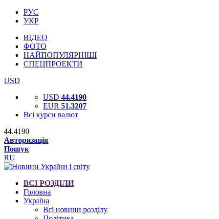
РУС
УКР
ВІДЕО
ФОТО
НАЙПОПУЛЯРНІШІ
СПЕЦПРОЕКТИ
USD
USD
44.4190
EUR
51.3207
Всі курси валют
44.4190
Авторизація
Пошук
RU
ВСІ РОЗДІЛИ
Головна
Україна
Всі новини розділу
Політика