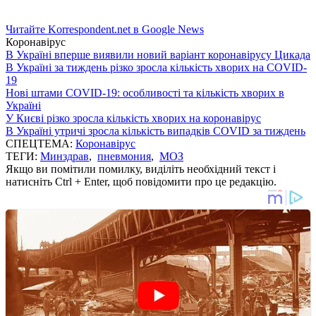
Читайте Korrespondent.net в Google News
Коронавірус
В Україні вперше виявили новий варіант коронавірусу Цикада
В Україні за тиждень різко зросла кількість хворих на COVID-
19
Нові штами COVID-19: особливості та кількість хворих в
Україні
У Києві різко зросла кількість хворих на коронавірус
В Україні утричі зросла кількість випадків COVID за тиждень
СПЕЦТЕМА:
Коронавірус
ТЕГИ:
Минздрав
,
пневмония
,
МОЗ
Якщо ви помітили помилку, виділіть необхідний текст і
натисніть Ctrl + Enter, щоб повідомити про це редакцію.