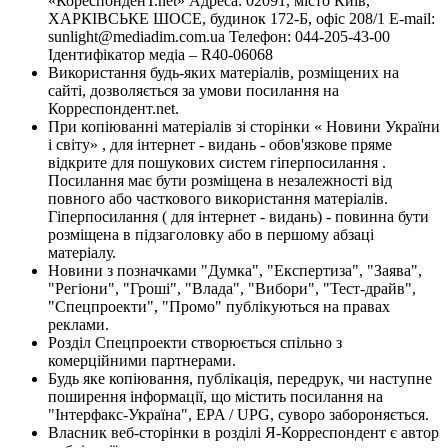
«КореспонденТ.net» Адреса: 02091, місто Київ,
ХАРКІВСЬКЕ ШОСЕ, будинок 172-Б, офіс 208/1 E-mail:
sunlight@mediadim.com.ua
Телефон: 044-205-43-00
Ідентифікатор медіа – R40-06068
Використання будь-яких матеріалів, розміщених на
сайті, дозволяється за умови посилання на
Корреспондент.net.
При копіюванні матеріалів зі сторінки « Новини України
і світу» , для інтернет - видань - обов'язкове пряме
відкрите для пошукових систем гіперпосилання .
Посилання має бути розміщена в незалежності від
повного або часткового використання матеріалів.
Гіперпосилання ( для інтернет - видань) - повинна бути
розміщена в підзаголовку або в першому абзаці
матеріалу.
Новини з позначками "Думка", "Експертиза", "Заява",
"Регіони", "Гроші", "Влада", "Вибори", "Тест-драйв",
"Спецпроекти", "Промо" публікуються на правах
реклами.
Розділ Спецпроекти створюється спільно з
комерційними партнерами.
Будь яке копіювання, публікація, передрук, чи наступне
поширення інформації, що містить посилання на
"Інтерфакс-Україна", EPA / UPG, суворо забороняється.
Власник веб-сторінки в розділі Я-Корреспондент є автор