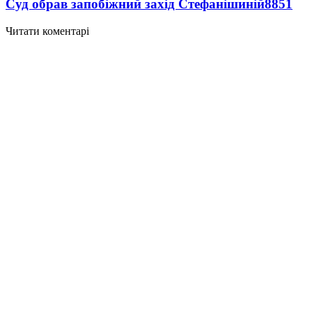
Суд обрав запобіжний захід Стефанішиній
8851
Читати коментарі