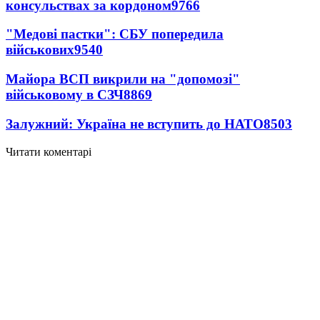
консульствах за кордоном
9766
"Медові пастки": СБУ попередила
військових
9540
Майора ВСП викрили на "допомозі"
військовому в СЗЧ
8869
Залужний: Україна не вступить до НАТО
8503
Читати коментарі