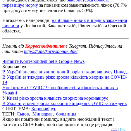
перевищує норму
за показником завантаженості ліжок (70,7%
при допустимому значення не більш як 50%).
Нагадаємо, напередодні
найбільше нових випадків зараження
виявили
у Львівській, Закарпатській, Рівненській та Одеській
областях.
Новини від
Корреспондент.net
в Telegram. Підписуйтесь на
наш канал
https://t.me/korrespondentnet
Читайте Korrespondent.net в Google News
Коронавірус
В Україні вперше виявили новий варіант коронавірусу Цикада
В Україні за тиждень різко зросла кількість хворих на COVID-
19
Нові штами COVID-19: особливості та кількість хворих в
Україні
У Києві різко зросла кількість хворих на коронавірус
В Україні утричі зросла кількість випадків COVID за тиждень
СПЕЦТЕМА:
Коронавірус
ТЕГИ:
Львов
,
Минздрав
,
больницы
Якщо ви помітили помилку, виділіть необхідний текст і
натисніть Ctrl + Enter, щоб повідомити про це редакцію.