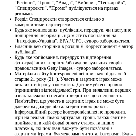
"Регіони", "Гроші", "Влада", "Вибори", "Тест-драйв",
"Спецпроекти", "Промо" публікуються на правах
реклами.
Розділ Спецпроекти створюється спільно з
комерційними партнерами.
Будь яке копіювання, публікація, передрук, чи наступне
поширення інформації, що містить посилання на
"Інтерфакс-Україна", EPA / UPG, суворо забороняється.
Власник веб-сторінки в розділі Я-Корреспондент є автор
публікації.
Будь-яке копіювання, передрук та відтворення
фотографічних творів та/або аудіовізуальних творів
правовласника Getty Images - суворо забороняється.
Матеріали сайту korrespondent.net призначені для осіб
старше 21 року (21+). Участь в азартних іграх може
викликати ігрову залежність. Дотримуйтесь правил
(принципів) відповідальної гри. При виявленні перших
ознак залежності негайно зверніться до спеціаліста.
Пам'ятайте, що участь в азартних іграх не може бути
джерелом доходів або альтернативою роботі.
Інформаційний ресурс korrespondent.net не проводить
ігри на реальні та/або віртуальні гроші, також сайт не
приймає ні в якій формі оплату ставок та інших
платежів, які пов’язані/можуть бути пов’язані з
азартними іграми, букмекерами чи тоталізаторами. Будь-