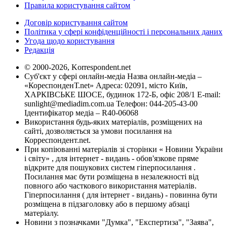
Правила користування сайтом
Договір користування сайтом
Політика у сфері конфіденційності і персональних даних
Угода щодо користування
Редакція
© 2000-2026, Korrespondent.net
Суб'єкт у сфері онлайн-медіа Назва онлайн-медіа –
«КореспонденТ.net» Адреса: 02091, місто Київ,
ХАРКІВСЬКЕ ШОСЕ, будинок 172-Б, офіс 208/1 E-mail:
sunlight@mediadim.com.ua
Телефон: 044-205-43-00
Ідентифікатор медіа – R40-06068
Використання будь-яких матеріалів, розміщених на
сайті, дозволяється за умови посилання на
Корреспондент.net.
При копіюванні матеріалів зі сторінки « Новини України
і світу» , для інтернет - видань - обов'язкове пряме
відкрите для пошукових систем гіперпосилання .
Посилання має бути розміщена в незалежності від
повного або часткового використання матеріалів.
Гіперпосилання ( для інтернет - видань) - повинна бути
розміщена в підзаголовку або в першому абзаці
матеріалу.
Новини з позначками "Думка", "Експертиза", "Заява",