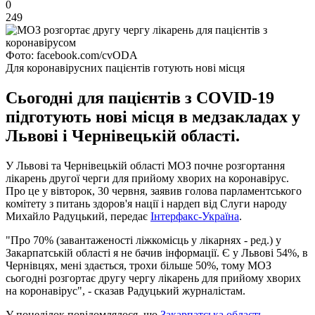
0
249
Фото: facebook.com/cvODA
Для коронавірусних пацієнтів готують нові місця
Сьогодні для пацієнтів з COVID-19
підготують нові місця в медзакладах у
Львові і Чернівецькій області.
У Львові та Чернівецькій області МОЗ почне розгортання
лікарень другої черги для прийому хворих на коронавірус.
Про це у вівторок, 30 червня, заявив голова парламентського
комітету з питань здоров'я нації і нардеп від Слуги народу
Михайло Радуцький, передає
Інтерфакс-Україна
.
"Про 70% (завантаженості ліжкомісць у лікарнях - ред.) у
Закарпатській області я не бачив інформації. Є у Львові 54%, в
Чернівцях, мені здається, трохи більше 50%, тому МОЗ
сьогодні розгортає другу чергу лікарень для прийому хворих
на коронавірус", - сказав Радуцький журналістам.
У понеділок повідомлялося, що
Закарпатська область