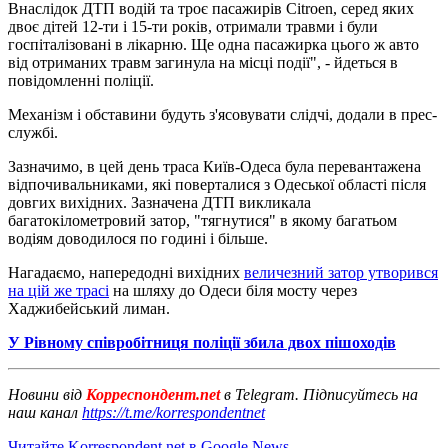
Внаслідок ДТП водій та троє пасажирів Citroen, серед яких
двоє дітей 12-ти і 15-ти років, отримали травми і були
госпіталізовані в лікарню. Ще одна пасажирка цього ж авто
від отриманих травм загинула на місці події", - йдеться в
повідомленні поліції.
Механізм і обставини будуть з'ясовувати слідчі, додали в прес-
службі.
Зазначимо, в цей день траса Київ-Одеса була перевантажена
відпочивальниками, які поверталися з Одеської області після
довгих вихідних. Зазначена ДТП викликала
багатокілометровий затор, "тягнутися" в якому багатьом
водіям доводилося по годині і більше.
Нагадаємо, напередодні вихідних
величезний затор утворився
на цій же трасі
на шляху до Одеси біля мосту через
Хаджибейський лиман.
У Рівному співробітниця поліції збила двох пішоходів
Новини від
Корреспондент.net
в Telegram. Підписуйтесь на
наш канал
https://t.me/korrespondentnet
Читайте Korrespondent.net в Google News