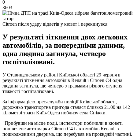
0
3603
Citroen після удару відлетів у кювет і перекинувся
У результаті зіткнення двох легкових
автомобілів, за попередніми даними,
одна людина загинула, четверо
госпіталізовані.
У Ставищенському районі Київської області 29 червня в
результаті зіткнення автомобілів Renault і Citroen C4 одна
людина загинула, ще четверо з травмами різного ступеня
тяжкості госпіталізовані.
За інформацією прес-служби поліції Київської області,
дорожньо-транспортна пригода сталася близько 21.00 на 142
кілометрі траси Київ-Одеса поблизу села Сніжки.
"Прибувши на місце події, інспектори побачили в кюветі
понівечене авто марки Citroen C4 і автомобіль Renault з
пошкодженими дверима, що перебував на проїжджій частині.