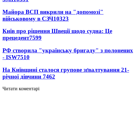
Майора ВСП викрили на "допомозі"
військовому в СЗЧ
10323
Київ про рішення Швеції щодо судна: Це
прецедент
7599
РФ створила "українську бригаду" з полонених
- ISW
7510
На Київщині сталося групове зґвалтування 21-
річної дівчини
7462
Читати коментарі