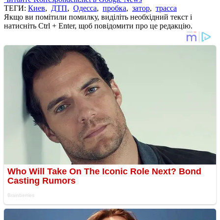
ТЕГИ:
Киев
,
ДТП
,
Одесса
,
пробка
,
затор
,
трасса
Якщо ви помітили помилку, виділіть необхідний текст і
натисніть Ctrl + Enter, щоб повідомити про це редакцію.