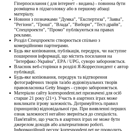
Гіперпосилання ( для інтернет - видань) - повинна бути
розміщена в підзаголовку або в першому абзаці
матеріалу.
Новини з позначками "Думка", "Експертиза", "Заява",
"Регіони", "Гроші", "Влада", "Вибори", "Тест-драйв",
"Спецпроекти", "Промо" публікуються на правах
реклами.
Розділ Спецпроекти створюється спільно з
комерційними партнерами.
Будь яке копіювання, публікація, передрук, чи наступне
поширення інформації, що містить посилання на
"Інтерфакс-Україна", EPA / UPG, суворо забороняється.
Власник веб-сторінки в розділі Я-Корреспондент є автор
публікації.
Будь-яке копіювання, передрук та відтворення
фотографічних творів та/або аудіовізуальних творів
правовласника Getty Images - суворо забороняється.
Матеріали сайту korrespondent.net призначені для осіб
старше 21 року (21+). Участь в азартних іграх може
викликати ігрову залежність. Дотримуйтесь правил
(принципів) відповідальної гри. При виявленні перших
ознак залежності негайно зверніться до спеціаліста.
Пам'ятайте, що участь в азартних іграх не може бути
джерелом доходів або альтернативою роботі.
Інформаційний ресурс korrespondent.net не проводить