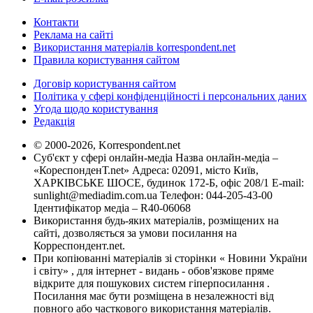
Контакти
Реклама на сайті
Використання матеріалів korrespondent.net
Правила користування сайтом
Договір користування сайтом
Політика у сфері конфіденційності і персональних даних
Угода щодо користування
Редакція
© 2000-2026, Korrespondent.net
Суб'єкт у сфері онлайн-медіа Назва онлайн-медіа –
«КореспонденТ.net» Адреса: 02091, місто Київ,
ХАРКІВСЬКЕ ШОСЕ, будинок 172-Б, офіс 208/1 E-mail:
sunlight@mediadim.com.ua
Телефон: 044-205-43-00
Ідентифікатор медіа – R40-06068
Використання будь-яких матеріалів, розміщених на
сайті, дозволяється за умови посилання на
Корреспондент.net.
При копіюванні матеріалів зі сторінки « Новини України
і світу» , для інтернет - видань - обов'язкове пряме
відкрите для пошукових систем гіперпосилання .
Посилання має бути розміщена в незалежності від
повного або часткового використання матеріалів.