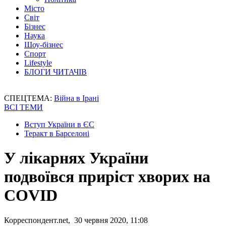
Місто
Світ
Бізнес
Наука
Шоу-бізнес
Спорт
Lifestyle
БЛОГИ ЧИТАЧІВ
СПЕЦТЕМА:
Війна в Ірані
ВСІ ТЕМИ
Вступ України в ЄС
Теракт в Барселоні
У лікарнях України
подвоївся приріст хворих на
COVID
Корреспондент.net, 30 червня 2020, 11:08