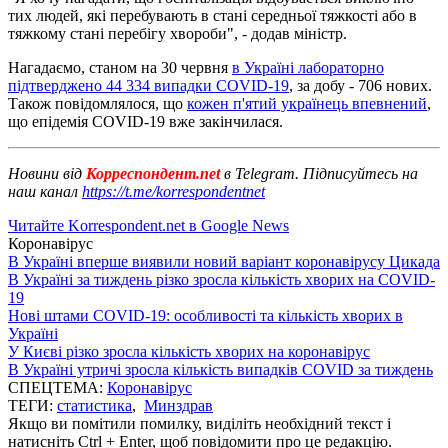
тих людей, які перебувають в стані середньої тяжкості або в
тяжкому стані перебігу хвороби", - додав міністр.
Нагадаємо, станом на 30 червня
в Україні лабораторно
підтверджено 44 334 випадки COVID-19
, за добу - 706 нових.
Також повідомлялося, що
кожен п'ятий українець впевнений
,
що епідемія COVID-19 вже закінчилася.
Новини від
Корреспондент.net
в Telegram. Підписуйтесь на
наш канал
https://t.me/korrespondentnet
Читайте Korrespondent.net в Google News
Коронавірус
В Україні вперше виявили новий варіант коронавірусу Цикада
В Україні за тиждень різко зросла кількість хворих на COVID-
19
Нові штами COVID-19: особливості та кількість хворих в
Україні
У Києві різко зросла кількість хворих на коронавірус
В Україні утричі зросла кількість випадків COVID за тиждень
СПЕЦТЕМА:
Коронавірус
ТЕГИ:
статистика
,
Минздрав
Якщо ви помітили помилку, виділіть необхідний текст і
натисніть Ctrl + Enter, щоб повідомити про це редакцію.