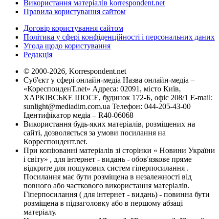
Використання матеріалів korrespondent.net
Правила користування сайтом
Договір користування сайтом
Політика у сфері конфіденційності і персональних даних
Угода щодо користування
Редакція
© 2000-2026, Korrespondent.net
Суб'єкт у сфері онлайн-медіа Назва онлайн-медіа –
«КореспонденТ.net» Адреса: 02091, місто Київ,
ХАРКІВСЬКЕ ШОСЕ, будинок 172-Б, офіс 208/1 E-mail:
sunlight@mediadim.com.ua
Телефон: 044-205-43-00
Ідентифікатор медіа – R40-06068
Використання будь-яких матеріалів, розміщених на
сайті, дозволяється за умови посилання на
Корреспондент.net.
При копіюванні матеріалів зі сторінки « Новини України
і світу» , для інтернет - видань - обов'язкове пряме
відкрите для пошукових систем гіперпосилання .
Посилання має бути розміщена в незалежності від
повного або часткового використання матеріалів.
Гіперпосилання ( для інтернет - видань) - повинна бути
розміщена в підзаголовку або в першому абзаці
матеріалу.