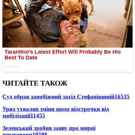
ЧИТАЙТЕ ТАКОЖ
Суд обрав запобіжний захід Стефанішиній
16535
Уряд ухвалив зміни щодо відстрочки від
мобілізації
11455
Зеленський зробив заяву про мирні
переговори
10598