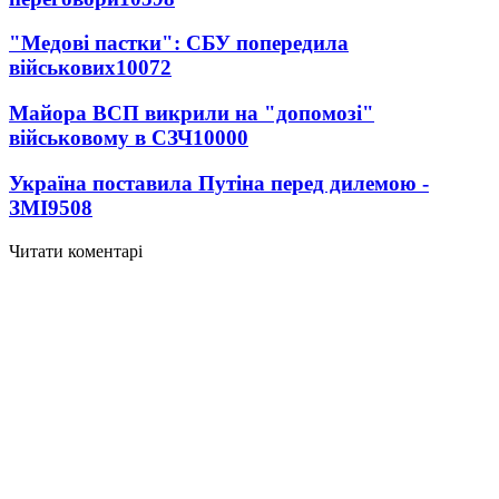
"Медові пастки": СБУ попередила
військових
10072
Майора ВСП викрили на "допомозі"
військовому в СЗЧ
10000
Україна поставила Путіна перед дилемою -
ЗМІ
9508
Читати коментарі