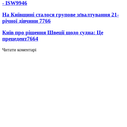
- ISW
9946
На Київщині сталося групове зґвалтування 21-
річної дівчини
7766
Київ про рішення Швеції щодо судна: Це
прецедент
7664
Читати коментарі