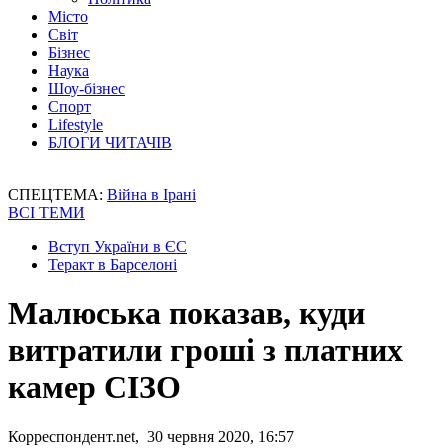
Місто
Світ
Бізнес
Наука
Шоу-бізнес
Спорт
Lifestyle
БЛОГИ ЧИТАЧІВ
СПЕЦТЕМА:
Війна в Ірані
ВСІ ТЕМИ
Вступ України в ЄС
Теракт в Барселоні
Малюська показав, куди
витратили гроші з платних
камер СІЗО
Корреспондент.net, 30 червня 2020, 16:57