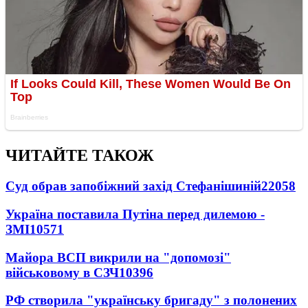
ЧИТАЙТЕ ТАКОЖ
Суд обрав запобіжний захід Стефанішиній
22058
Україна поставила Путіна перед дилемою -
ЗМІ
10571
Майора ВСП викрили на "допомозі"
військовому в СЗЧ
10396
РФ створила "українську бригаду" з полонених