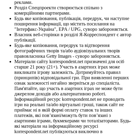
реклами.
Розділ Спецпроекти створюється спільно з
комерційними партнерами.
Будь яке копіювання, публікація, передрук, чи наступне
поширення інформації, що містить посилання на
"Інтерфакс-Україна", EPA / UPG, суворо забороняється.
Власник веб-сторінки в розділі Я-Корреспондент є автор
публікації.
Будь-яке копіювання, передрук та відтворення
фотографічних творів та/або аудіовізуальних творів
правовласника Getty Images - суворо забороняється.
Матеріали сайту korrespondent.net призначені для осіб
старше 21 року (21+). Участь в азартних іграх може
викликати ігрову залежність. Дотримуйтесь правил
(принципів) відповідальної гри. При виявленні перших
ознак залежності негайно зверніться до спеціаліста.
Пам'ятайте, що участь в азартних іграх не може бути
джерелом доходів або альтернативою роботі.
Інформаційний ресурс korrespondent.net не проводить
ігри на реальні та/або віртуальні гроші, також сайт не
приймає ні в якій формі оплату ставок та інших
платежів, які пов’язані/можуть бути пов’язані з
азартними іграми, букмекерами чи тоталізаторами. Будь-
які матеріали на інформаційному ресурсі
korrespondent.net публікуються виключно в