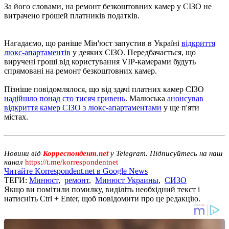
За його словами, на ремонт безкоштовних камер у СІЗО не
витрачено грошей платників податків.
Нагадаємо, що раніше Мін'юст запустив в Україні
відкриття
люкс-апартаментів
у деяких СІЗО. Передбачається, що
виручені гроші від користування VIP-камерами будуть
спрямовані на ремонт безкоштовних камер.
Пізніше повідомлялося, що від здачі платних камер СІЗО
надійшло понад сто тисяч гривень
. Малюська
анонсував
відкриття камер СІЗО з люкс-апартаментами
у ще п'яти
містах.
Новини від
Корреспондент.net
у Telegram. Підписуйтесь на наш
канал
https://t.me/korrespondentnet
Читайте Korrespondent.net в Google News
ТЕГИ:
Минюст
,
ремонт
,
Минюст Украины
,
СИЗО
Якщо ви помітили помилку, виділіть необхідний текст і
натисніть Ctrl + Enter, щоб повідомити про це редакцію.