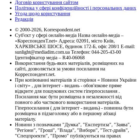
Договір користування сайтом
Політика у сфері конфіденційності і персональних даних
Угода щодо користування
Редакція
© 2000-2026, Korrespondent.net
Суб'єкт у сфері онлайн-медіа Назва онлайн-медіа –
«КореспонденТ.net» Адреса: 02091, місто Київ,
ХАРКІВСЬКЕ ШОСЕ, будинок 172-Б, офіс 208/1 E-mail:
sunlight@mediadim.com.ua
Телефон: 044-205-43-00
Ідентифікатор медіа – R40-06068
Використання будь-яких матеріалів, розміщених на
сайті, дозволяється за умови посилання на
Корреспондент.net.
При копіюванні матеріалів зі сторінки « Новини України
і світу» , для інтернет - видань - обов'язкове пряме
відкрите для пошукових систем гіперпосилання .
Посилання має бути розміщена в незалежності від
повного або часткового використання матеріалів.
Гіперпосилання ( для інтернет - видань) - повинна бути
розміщена в підзаголовку або в першому абзаці
матеріалу.
Новини з позначками "Думка", "Експертиза", "Заява",
"Регіони", "Гроші", "Влада", "Вибори", "Тест-драйв",
"Спецпроекти", "Промо" публікуються на правах