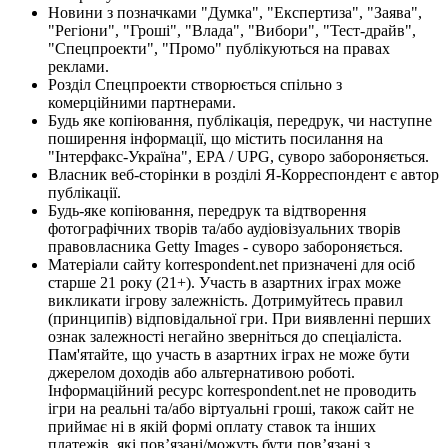
Новини з позначками "Думка", "Експертиза", "Заява",
"Регіони", "Гроші", "Влада", "Вибори", "Тест-драйв",
"Спецпроекти", "Промо" публікуються на правах
реклами.
Розділ Спецпроекти створюється спільно з
комерційними партнерами.
Будь яке копіювання, публікація, передрук, чи наступне
поширення інформації, що містить посилання на
"Інтерфакс-Україна", EPA / UPG, суворо забороняється.
Власник веб-сторінки в розділі Я-Корреспондент є автор
публікації.
Будь-яке копіювання, передрук та відтворення
фотографічних творів та/або аудіовізуальних творів
правовласника Getty Images - суворо забороняється.
Матеріали сайту korrespondent.net призначені для осіб
старше 21 року (21+). Участь в азартних іграх може
викликати ігрову залежність. Дотримуйтесь правил
(принципів) відповідальної гри. При виявленні перших
ознак залежності негайно зверніться до спеціаліста.
Пам'ятайте, що участь в азартних іграх не може бути
джерелом доходів або альтернативою роботі.
Інформаційний ресурс korrespondent.net не проводить
ігри на реальні та/або віртуальні гроші, також сайт не
приймає ні в якій формі оплату ставок та інших
платежів, які пов’язані/можуть бути пов’язані з