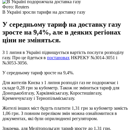
Фото: Reuters
В Україні зросли тарифи на доставку газу
У середньому тариф на доставку газу
зросте на 9,4%, але в деяких регіонах
ціни не зміняться.
З 1 липня в Україні підвищується вартість послуги розподілу
газу. Про це йдеться в
постановах
НКРЕКУ №3014-3051 і
№3053-3056.
У середньому тариф зросте на 9,4%.
Для жителів Києва з 1 липня розподіл газ не подорожчає і
складе 0,28 грн за кубометр. Також не зміниться тариф для
Донецькоблгазу, Харківміськгазу, Коростишівгазу,
Кременчукгазу і Тернопільміськгазу.
Жителі інших міст будуть платити 1,31 грн за кубометр замість
1,06 грн. З повним переліком змін можна ознайомитися в
документах, які були оприлюднені регулятором.
Зокрема, для Мелітопольгазу тариф зросте до 1,31 грн,