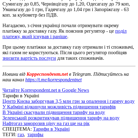
Сумигазу до 0,85, Чернівцігазу до 1,20, Одесагазу до 79 коп,
Уманьгазу до 1 грн, Гадячгазу до 1,04 грн і Запоріжгазу - 63
коп. за кубометр без ПДВ.
Нагадаємо, з січня українці почали отримувати окрему
платіжку за доставку газу. Як пояснив регулятор - це
поділ
платежу, який існував і раніше
.
При цьому платіжки за доставку газу отримали і ті споживачі,
які газом не користуються. Після цього регулятор пообіцяв
знизити вартість послуги
для таких споживачів.
Новини від
Корреспондент.net
в Telegram. Підписуйтесь на
наш канал
https://t.me/korrespondentnet
Читайте Korrespondent.net в Google News
Тарифи в Україні
Центр Києва заборгував 3,5 млн грн за опалення і гарячу воду
У Кабміні відкинули можливість підвищення тарифів
В Україні скасували підвищення тарифу на воду
Зеленський розкритикував підвищення тарифу на воду
Нафтогаз заморозив ціну на газ ще на рік
СПЕЦТЕМА:
Тарифи в Україні
ТЕГИ:
газ
,
тарифы