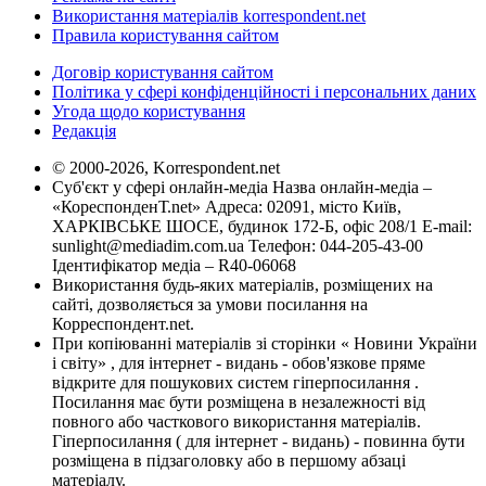
Використання матеріалів korrespondent.net
Правила користування сайтом
Договір користування сайтом
Політика у сфері конфіденційності і персональних даних
Угода щодо користування
Редакція
© 2000-2026, Korrespondent.net
Суб'єкт у сфері онлайн-медіа Назва онлайн-медіа –
«КореспонденТ.net» Адреса: 02091, місто Київ,
ХАРКІВСЬКЕ ШОСЕ, будинок 172-Б, офіс 208/1 E-mail:
sunlight@mediadim.com.ua
Телефон: 044-205-43-00
Ідентифікатор медіа – R40-06068
Використання будь-яких матеріалів, розміщених на
сайті, дозволяється за умови посилання на
Корреспондент.net.
При копіюванні матеріалів зі сторінки « Новини України
і світу» , для інтернет - видань - обов'язкове пряме
відкрите для пошукових систем гіперпосилання .
Посилання має бути розміщена в незалежності від
повного або часткового використання матеріалів.
Гіперпосилання ( для інтернет - видань) - повинна бути
розміщена в підзаголовку або в першому абзаці
матеріалу.