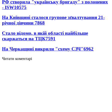
РФ створила "українську бригаду" з полонених
- ISW
10575
На Київщині сталося групове зґвалтування 21-
річної дівчини
7868
Стало відомо, в якій області найбільше
скаржаться на ТЦК
7591
На Черкащині викрили "схему СЗЧ"
6962
Читати коментарі