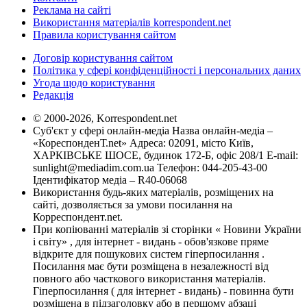
Реклама на сайті
Використання матеріалів korrespondent.net
Правила користування сайтом
Договір користування сайтом
Політика у сфері конфіденційності і персональних даних
Угода щодо користування
Редакція
© 2000-2026, Korrespondent.net
Суб'єкт у сфері онлайн-медіа Назва онлайн-медіа –
«КореспонденТ.net» Адреса: 02091, місто Київ,
ХАРКІВСЬКЕ ШОСЕ, будинок 172-Б, офіс 208/1 E-mail:
sunlight@mediadim.com.ua
Телефон: 044-205-43-00
Ідентифікатор медіа – R40-06068
Використання будь-яких матеріалів, розміщених на
сайті, дозволяється за умови посилання на
Корреспондент.net.
При копіюванні матеріалів зі сторінки « Новини України
і світу» , для інтернет - видань - обов'язкове пряме
відкрите для пошукових систем гіперпосилання .
Посилання має бути розміщена в незалежності від
повного або часткового використання матеріалів.
Гіперпосилання ( для інтернет - видань) - повинна бути
розміщена в підзаголовку або в першому абзаці