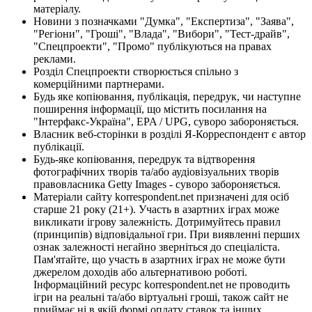
матеріалу.
Новини з позначками "Думка", "Експертиза", "Заява",
"Регіони", "Гроші", "Влада", "Вибори", "Тест-драйв",
"Спецпроекти", "Промо" публікуються на правах
реклами.
Розділ Спецпроекти створюється спільно з
комерційними партнерами.
Будь яке копіювання, публікація, передрук, чи наступне
поширення інформації, що містить посилання на
"Інтерфакс-Україна", EPA / UPG, суворо забороняється.
Власник веб-сторінки в розділі Я-Корреспондент є автор
публікації.
Будь-яке копіювання, передрук та відтворення
фотографічних творів та/або аудіовізуальних творів
правовласника Getty Images - суворо забороняється.
Матеріали сайту korrespondent.net призначені для осіб
старше 21 року (21+). Участь в азартних іграх може
викликати ігрову залежність. Дотримуйтесь правил
(принципів) відповідальної гри. При виявленні перших
ознак залежності негайно зверніться до спеціаліста.
Пам'ятайте, що участь в азартних іграх не може бути
джерелом доходів або альтернативою роботі.
Інформаційний ресурс korrespondent.net не проводить
ігри на реальні та/або віртуальні гроші, також сайт не
приймає ні в якій формі оплату ставок та інших