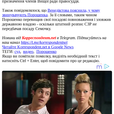
призначення членів Вищої ради правосуддя.
Також повідомлялося, що
Венедіктова пояснила, у чому
звинувачують Порошенка
. За її словами, таким чином
Порошенко перевищив свої посадові повноваження і зловжив
державною владою - оскільки штатний розпис СЗР не
передбачав посаду Семочку.
Новини від
Корреспондент.net
в Telegram. Підписуйтесь на
наш канал
https://t.me/korrespondentnet
Читайте Korrespondent.net в Google News
ТЕГИ:
суд
,
видео
,
Порошенко
Якщо ви помітили помилку, виділіть необхідний текст і
натисніть Ctrl + Enter, щоб повідомити про це редакцію.