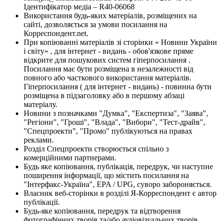
Ідентифікатор медіа – R40-06068
Використання будь-яких матеріалів, розміщених на
сайті, дозволяється за умови посилання на
Корреспондент.net.
При копіюванні матеріалів зі сторінки « Новини України
і світу» , для інтернет - видань - обов'язкове пряме
відкрите для пошукових систем гіперпосилання .
Посилання має бути розміщена в незалежності від
повного або часткового використання матеріалів.
Гіперпосилання ( для інтернет - видань) - повинна бути
розміщена в підзаголовку або в першому абзаці
матеріалу.
Новини з позначками "Думка", "Експертиза", "Заява",
"Регіони", "Гроші", "Влада", "Вибори", "Тест-драйв",
"Спецпроекти", "Промо" публікуються на правах
реклами.
Розділ Спецпроекти створюється спільно з
комерційними партнерами.
Будь яке копіювання, публікація, передрук, чи наступне
поширення інформації, що містить посилання на
"Інтерфакс-Україна", EPA / UPG, суворо забороняється.
Власник веб-сторінки в розділі Я-Корреспондент є автор
публікації.
Будь-яке копіювання, передрук та відтворення
фотографічних творів та/або аудіовізуальних творів