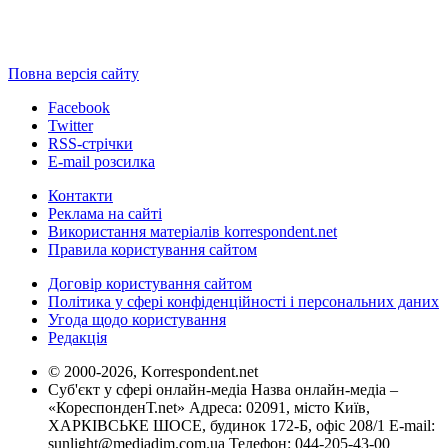
Повна версія сайту
Facebook
Twitter
RSS-стрічки
E-mail розсилка
Контакти
Реклама на сайті
Використання матеріалів korrespondent.net
Правила користування сайтом
Договір користування сайтом
Політика у сфері конфіденційності і персональних даних
Угода щодо користування
Редакція
© 2000-2026, Korrespondent.net
Суб'єкт у сфері онлайн-медіа Назва онлайн-медіа –
«КореспонденТ.net» Адреса: 02091, місто Київ,
ХАРКІВСЬКЕ ШОСЕ, будинок 172-Б, офіс 208/1 E-mail:
sunlight@mediadim.com.ua
Телефон: 044-205-43-00