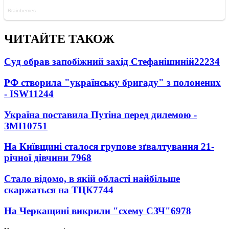
ЧИТАЙТЕ ТАКОЖ
Суд обрав запобіжний захід Стефанішиній
22234
РФ створила "українську бригаду" з полонених
- ISW
11244
Україна поставила Путіна перед дилемою -
ЗМІ
10751
На Київщині сталося групове зґвалтування 21-
річної дівчини
7968
Стало відомо, в якій області найбільше
скаржаться на ТЦК
7744
На Черкащині викрили "схему СЗЧ"
6978