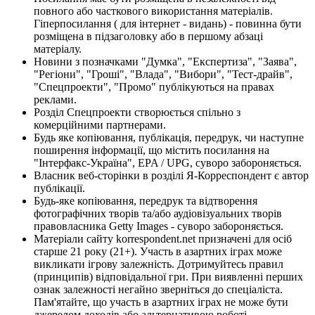
повного або часткового використання матеріалів.
Гіперпосилання ( для інтернет - видань) - повинна бути
розміщена в підзаголовку або в першому абзаці
матеріалу.
Новини з позначками "Думка", "Експертиза", "Заява",
"Регіони", "Гроші", "Влада", "Вибори", "Тест-драйв",
"Спецпроекти", "Промо" публікуються на правах
реклами.
Розділ Спецпроекти створюється спільно з
комерційними партнерами.
Будь яке копіювання, публікація, передрук, чи наступне
поширення інформації, що містить посилання на
"Інтерфакс-Україна", EPA / UPG, суворо забороняється.
Власник веб-сторінки в розділі Я-Корреспондент є автор
публікації.
Будь-яке копіювання, передрук та відтворення
фотографічних творів та/або аудіовізуальних творів
правовласника Getty Images - суворо забороняється.
Матеріали сайту korrespondent.net призначені для осіб
старше 21 року (21+). Участь в азартних іграх може
викликати ігрову залежність. Дотримуйтесь правил
(принципів) відповідальної гри. При виявленні перших
ознак залежності негайно зверніться до спеціаліста.
Пам'ятайте, що участь в азартних іграх не може бути
джерелом доходів або альтернативою роботі.