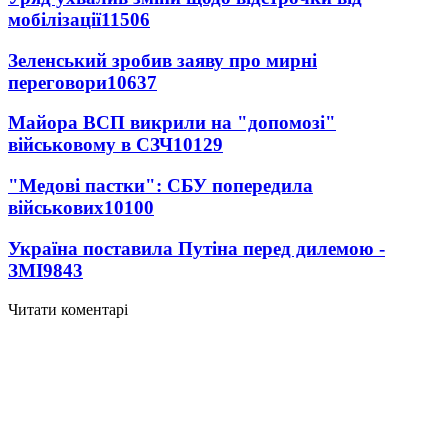
мобілізації
11506
Зеленський зробив заяву про мирні
переговори
10637
Майора ВСП викрили на "допомозі"
військовому в СЗЧ
10129
"Медові пастки": СБУ попередила
військових
10100
Україна поставила Путіна перед дилемою -
ЗМІ
9843
Читати коментарі