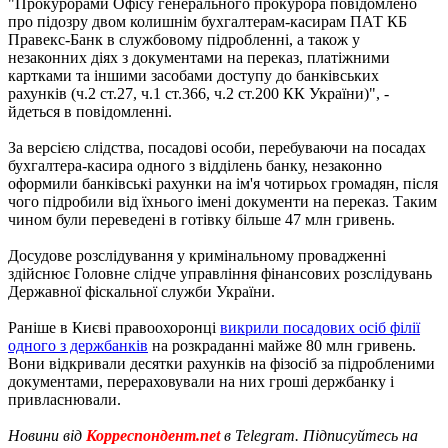
"Прокурорами Офісу генерального прокурора повідомлено
про підозру двом колишнім бухгалтерам-касирам ПАТ КБ
Правекс-Банк в службовому підробленні, а також у
незаконних діях з документами на переказ, платіжними
картками та іншими засобами доступу до банківських
рахунків (ч.2 ст.27, ч.1 ст.366, ч.2 ст.200 КК України)", -
йдеться в повідомленні.
За версією слідства, посадові особи, перебуваючи на посадах
бухгалтера-касира одного з відділень банку, незаконно
оформили банківські рахунки на ім'я чотирьох громадян, після
чого підробили від їхнього імені документи на переказ. Таким
чином були переведені в готівку більше 47 млн ​​гривень.
Досудове розслідування у кримінальному провадженні
здійснює Головне слідче управління фінансових розслідувань
Державної фіскальної служби України.
Раніше в Києві правоохоронці
викрили посадових осіб філії
одного з держбанків
на розкраданні майже 80 млн гривень.
Вони відкривали десятки рахунків на фізосіб за підробленими
документами, перераховували на них гроші держбанку і
привласнювали.
Новини від
Корреспондент.net
в Telegram. Підписуйтесь на