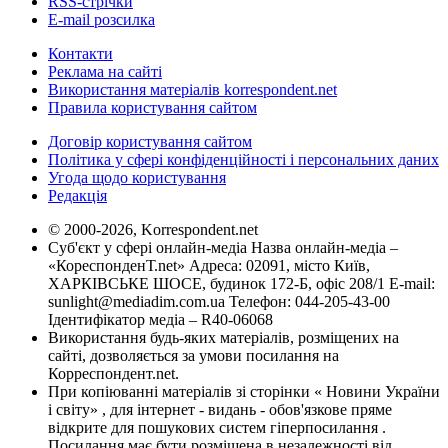
RSS-стрічки
E-mail розсилка
Контакти
Реклама на сайті
Використання матеріалів korrespondent.net
Правила користування сайтом
Договір користування сайтом
Політика у сфері конфіденційності і персональних даних
Угода щодо користування
Редакція
© 2000-2026, Korrespondent.net
Суб'єкт у сфері онлайн-медіа Назва онлайн-медіа –
«КореспонденТ.net» Адреса: 02091, місто Київ,
ХАРКІВСЬКЕ ШОСЕ, будинок 172-Б, офіс 208/1 E-mail:
sunlight@mediadim.com.ua
Телефон: 044-205-43-00
Ідентифікатор медіа – R40-06068
Використання будь-яких матеріалів, розміщених на
сайті, дозволяється за умови посилання на
Корреспондент.net.
При копіюванні матеріалів зі сторінки « Новини України
і світу» , для інтернет - видань - обов'язкове пряме
відкрите для пошукових систем гіперпосилання .
Посилання має бути розміщена в незалежності від