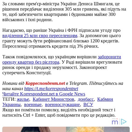
За словами прем'єр-міністра України Дениса Шмигаля, це
рішення передбачає виділення 305 млн гривень, які підуть на
те, щоб забезпечити квартирами і будинками майже 300
військових і їхні родини.
Нагадаємо, що раніше Україна і ФРН підписали угоду про
виділення 25 млн євро переселенцям
. За допомогою цього
гранту можуть бути рефінансовані близько 1200 кредитів.
Переселенці отримають кредити під 3% річних.
Також повідомлялося, що українцям вирішили
заборонити
оренду квартир без рієлтора
. У Раді вирішили врегулювати
ринок оренди і продажу нерухомості. Законопроект
суперечить Конституції.
Новини від
Корреспондент.net
в Telegram. Підписуйтесь на
наш канал
https://t.me/korrespondentnet
Читайте Korrespondent.net в Google News
ТЕГИ:
жилье
,
Кабинет Министров
,
донбасс
,
Кабмин
Украины
,
военные
,
военнослужащие
,
ВСУ
Якщо ви помітили помилку, виділіть необхідний текст і
натисніть Ctrl + Enter, щоб повідомити про це редакцію.