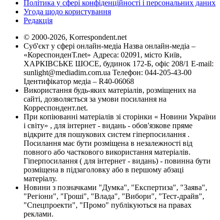
Політика у сфері конфіденційності і персональних даних
Угода щодо користування
Редакція
© 2000-2026, Korrespondent.net
Суб'єкт у сфері онлайн-медіа Назва онлайн-медіа –
«КореспонденТ.net» Адреса: 02091, місто Київ,
ХАРКІВСЬКЕ ШОСЕ, будинок 172-Б, офіс 208/1 E-mail:
sunlight@mediadim.com.ua
Телефон: 044-205-43-00
Ідентифікатор медіа – R40-06068
Використання будь-яких матеріалів, розміщених на
сайті, дозволяється за умови посилання на
Корреспондент.net.
При копіюванні матеріалів зі сторінки « Новини України
і світу» , для інтернет - видань - обов'язкове пряме
відкрите для пошукових систем гіперпосилання .
Посилання має бути розміщена в незалежності від
повного або часткового використання матеріалів.
Гіперпосилання ( для інтернет - видань) - повинна бути
розміщена в підзаголовку або в першому абзаці
матеріалу.
Новини з позначками "Думка", "Експертиза", "Заява",
"Регіони", "Гроші", "Влада", "Вибори", "Тест-драйв",
"Спецпроекти", "Промо" публікуються на правах
реклами.