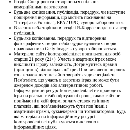
Розділ Спецпроекти створюється спільно з
комерційними партнерами.
Будь яке копіювання, публікація, передрук, чи наступне
поширення інформації, що містить посилання на
"Інтерфакс-Україна", EPA / UPG, суворо забороняється.
Власник веб-сторінки в розділі Я-Корреспондент є автор
публікації.
Будь-яке копіювання, передрук та відтворення
фотографічних творів та/або аудіовізуальних творів
правовласника Getty Images - суворо забороняється.
Матеріали сайту korrespondent.net призначені для осіб
старше 21 року (21+). Участь в азартних іграх може
викликати ігрову залежність. Дотримуйтесь правил
(принципів) відповідальної гри. При виявленні перших
ознак залежності негайно зверніться до спеціаліста.
Пам'ятайте, що участь в азартних іграх не може бути
джерелом доходів або альтернативою роботі.
Інформаційний ресурс korrespondent.net не проводить
ігри на реальні та/або віртуальні гроші, також сайт не
приймає ні в якій формі оплату ставок та інших
платежів, які пов’язані/можуть бути пов’язані з
азартними іграми, букмекерами чи тоталізаторами. Будь-
які матеріали на інформаційному ресурсі
korrespondent.net публікуються виключно в
інформаційних цілях.