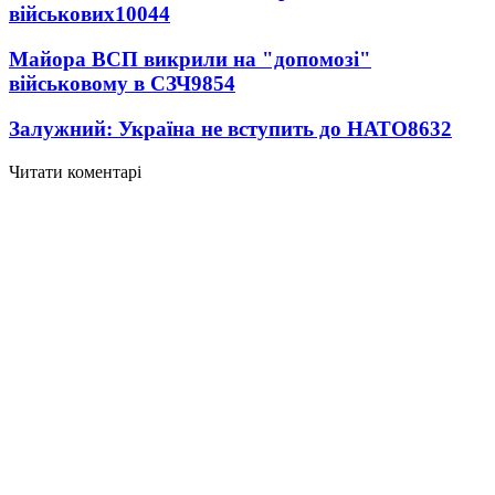
військових
10044
Майора ВСП викрили на "допомозі"
військовому в СЗЧ
9854
Залужний: Україна не вступить до НАТО
8632
Читати коментарі