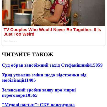
ЧИТАЙТЕ ТАКОЖ
Суд обрав запобіжний захід Стефанішиній
15059
Уряд ухвалив зміни щодо відстрочки від
мобілізації
11405
Зеленський зробив заяву про мирні
переговори
10565
"Медові пастки": СБУ попередила