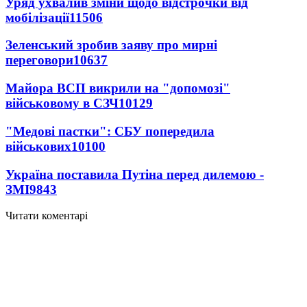
Уряд ухвалив зміни щодо відстрочки від
мобілізації
11506
Зеленський зробив заяву про мирні
переговори
10637
Майора ВСП викрили на "допомозі"
військовому в СЗЧ
10129
"Медові пастки": СБУ попередила
військових
10100
Україна поставила Путіна перед дилемою -
ЗМІ
9843
Читати коментарі