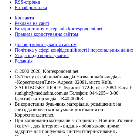
RSS-стрічки
E-mail розсилка
Контакти
Реклама на сайті
Використання матеріалів korrespondent.net
Правила користування сайтом
Договір користування сайтом
Політика у сфері конфіденційності і персональних даних
Угода щодо користування
Редакція
© 2000-2026, Korrespondent.net
Суб'єкт у сфері онлайн-медіа Назва онлайн-медіа –
«КореспонденТ.net» Адреса: 02091, місто Київ,
ХАРКІВСЬКЕ ШОСЕ, будинок 172-Б, офіс 208/1 E-mail:
sunlight@mediadim.com.ua
Телефон: 044-205-43-00
Ідентифікатор медіа – R40-06068
Використання будь-яких матеріалів, розміщених на
сайті, дозволяється за умови посилання на
Корреспондент.net.
При копіюванні матеріалів зі сторінки « Новини України
і світу» , для інтернет - видань - обов'язкове пряме
відкрите для пошукових систем гіперпосилання .