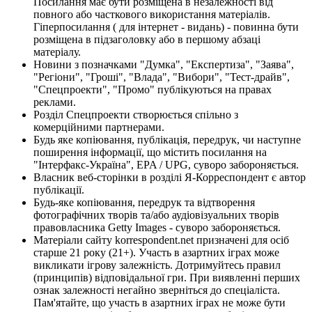
Посилання має бути розміщена в незалежності від
повного або часткового використання матеріалів.
Гіперпосилання ( для інтернет - видань) - повинна бути
розміщена в підзаголовку або в першому абзаці
матеріалу.
Новини з позначками "Думка", "Експертиза", "Заява",
"Регіони", "Гроші", "Влада", "Вибори", "Тест-драйв",
"Спецпроекти", "Промо" публікуються на правах
реклами.
Розділ Спецпроекти створюється спільно з
комерційними партнерами.
Будь яке копіювання, публікація, передрук, чи наступне
поширення інформації, що містить посилання на
"Інтерфакс-Україна", EPA / UPG, суворо забороняється.
Власник веб-сторінки в розділі Я-Корреспондент є автор
публікації.
Будь-яке копіювання, передрук та відтворення
фотографічних творів та/або аудіовізуальних творів
правовласника Getty Images - суворо забороняється.
Матеріали сайту korrespondent.net призначені для осіб
старше 21 року (21+). Участь в азартних іграх може
викликати ігрову залежність. Дотримуйтесь правил
(принципів) відповідальної гри. При виявленні перших
ознак залежності негайно зверніться до спеціаліста.
Пам'ятайте, що участь в азартних іграх не може бути