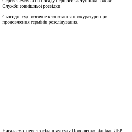
Сергія Семочка на посаду першого заступника голови
Служби зовнішньої розвідки.
Сьогодні суд розгляне клопотання прокуратури про
продовження термінів розслідування.
Нагадаємо, перед засіданням суду Порошенко відвідав ДБР,