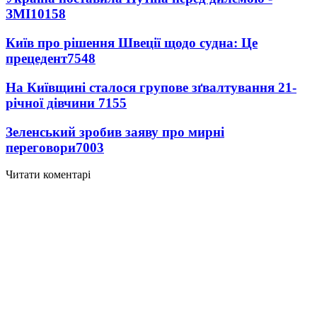
ЗМІ
10158
Київ про рішення Швеції щодо судна: Це
прецедент
7548
На Київщині сталося групове зґвалтування 21-
річної дівчини
7155
Зеленський зробив заяву про мирні
переговори
7003
Читати коментарі