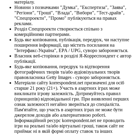
матеріалу.
Новини з позначками "Думка", "Експертиза", "Заява",
"Регіони", "Гроші", "Влада", "Вибори", "Тест-драйв",
"Спецпроекти", "Промо" публікуються на правах
реклами.
Розділ Спецпроекти створюється спільно з
комерційними партнерами.
Будь яке копіювання, публікація, передрук, чи наступне
поширення інформації, що містить посилання на
"Інтерфакс-Україна", EPA / UPG, суворо забороняється.
Власник веб-сторінки в розділі Я-Корреспондент є автор
публікації.
Будь-яке копіювання, передрук та відтворення
фотографічних творів та/або аудіовізуальних творів
правовласника Getty Images - суворо забороняється.
Матеріали сайту korrespondent.net призначені для осіб
старше 21 року (21+). Участь в азартних іграх може
викликати ігрову залежність. Дотримуйтесь правил
(принципів) відповідальної гри. При виявленні перших
ознак залежності негайно зверніться до спеціаліста.
Пам'ятайте, що участь в азартних іграх не може бути
джерелом доходів або альтернативою роботі.
Інформаційний ресурс korrespondent.net не проводить
ігри на реальні та/або віртуальні гроші, також сайт не
приймає ні в якій формі оплату ставок та інших