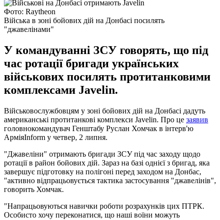
Фото: Raytheon
Війська в зоні бойових дій на Донбасі посилять
"джавелінами"
У командуванні ЗСУ говорять, що під
час ротації бригади українських
військових посилять протитанковими
комплексами Javelin.
Військовослужбовцям у зоні бойових дій на Донбасі дадуть
американські протитанкові комплекси Javelin. Про це
заявив
головнокомандувач Генштабу Руслан Хомчак в інтерв'ю
АрміяInform у четвер, 2 липня.
"Джавеліни" отримають бригади ЗСУ під час заходу щодо
ротації в район бойових дій. Зараз на базі однієї з бригад, яка
завершує підготовку на полігоні перед заходом на Донбас,
"активно відпрацьовується тактика застосування "джавелінів",
говорить Хомчак.
"Напрацьовуються навички роботи розрахунків цих ПТРК.
Особисто хочу переконатися, що наші воїни можуть