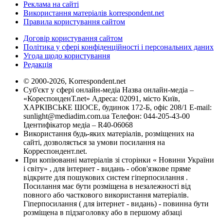
Реклама на сайті
Використання матеріалів korrespondent.net
Правила користування сайтом
Договір користування сайтом
Політика у сфері конфіденційності і персональних даних
Угода щодо користування
Редакція
© 2000-2026, Korrespondent.net
Суб'єкт у сфері онлайн-медіа Назва онлайн-медіа –
«КореспонденТ.net» Адреса: 02091, місто Київ,
ХАРКІВСЬКЕ ШОСЕ, будинок 172-Б, офіс 208/1 E-mail:
sunlight@mediadim.com.ua
Телефон: 044-205-43-00
Ідентифікатор медіа – R40-06068
Використання будь-яких матеріалів, розміщених на
сайті, дозволяється за умови посилання на
Корреспондент.net.
При копіюванні матеріалів зі сторінки « Новини України
і світу» , для інтернет - видань - обов'язкове пряме
відкрите для пошукових систем гіперпосилання .
Посилання має бути розміщена в незалежності від
повного або часткового використання матеріалів.
Гіперпосилання ( для інтернет - видань) - повинна бути
розміщена в підзаголовку або в першому абзаці