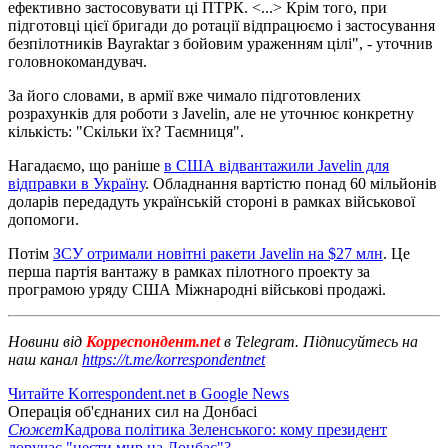
ефективно застосовувати ці ПТРК. <...> Крім того, при
підготовці цієї бригади до ротації відпрацюємо і застосування
безпілотників Bayraktar з бойовим ураженням цілі", - уточнив
головнокомандувач.
За його словами, в армії вже чимало підготовлених
розрахунків для роботи з Javelin, але не уточнює конкретну
кількість: "Скільки їх? Таємниця".
Нагадаємо, що раніше
в США відвантажили Javelin для
відправки в Україну
. Обладнання вартістю понад 60 мільйонів
доларів передадуть українській стороні в рамках військової
допомоги.
Потім
ЗСУ отримали новітні ракети Javelin на $27 млн
. Це
перша партія вантажу в рамках пілотного проекту за
програмою уряду США Міжнародні військові продажі.
Новини від
Корреспондент.net
в Telegram. Підписуйтесь на
наш канал
https://t.me/korrespondentnet
Читайте Korrespondent.net в Google News
Операція об'єднаних сил на Донбасі
Сюжет
Кадрова політика Зеленського: кому президент
доручає "нести мир на Донбас"?