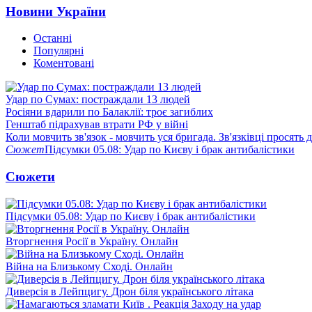
Новини України
Останні
Популярні
Коментовані
Удар по Сумах: постраждали 13 людей
Росіяни вдарили по Балаклії: троє загиблих
Генштаб підрахував втрати РФ у війні
Коли мовчить зв'язок - мовчить уся бригада. Зв'язківці просять
Сюжет
Підсумки 05.08: Удар по Києву і брак антибалістики
Сюжети
Підсумки 05.08: Удар по Києву і брак антибалістики
Вторгнення Росії в Україну. Онлайн
Війна на Близькому Сході. Онлайн
Диверсія в Лейпцигу. Дрон біля українського літака