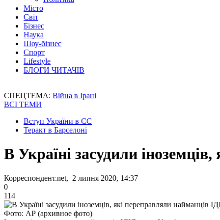
Місто
Світ
Бізнес
Наука
Шоу-бізнес
Спорт
Lifestyle
БЛОГИ ЧИТАЧІВ
СПЕЦТЕМА:
Війна в Ірані
ВСІ ТЕМИ
Вступ України в ЄС
Теракт в Барселоні
В Україні засудили іноземців
Корреспондент.net, 2 липня 2020, 14:37
0
114
Фото: АР (архивное фото)