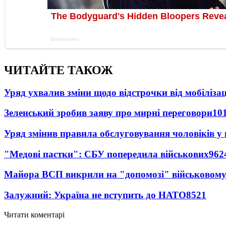
ЧИТАЙТЕ ТАКОЖ
Уряд ухвалив зміни щодо відстрочки від мобілізац
Зеленський зробив заяву про мирні переговори
10
Уряд змінив правила обслуговування чоловіків у
"Медові пастки": СБУ попередила військових
962
Майора ВСП викрили на "допомозі" військовому
Залужний: Україна не вступить до НАТО
8521
Читати коментарі