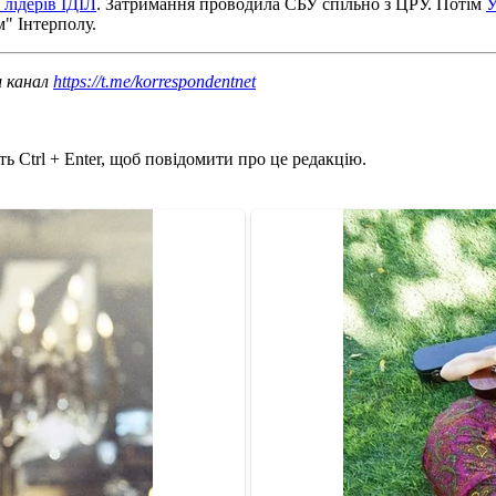
 лідерів ІДІЛ
. Затримання проводила СБУ спільно з ЦРУ. Потім
У
" Інтерполу.
ш канал
https://t.me/korrespondentnet
ь Ctrl + Enter, щоб повідомити про це редакцію.