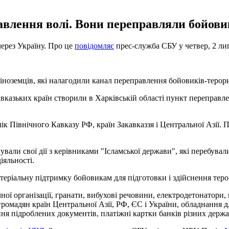
авлення волі. Вони переправляли бойовикі
через Україну. Про це
повідомляє
прес-служба СБУ у четвер, 2 ли
 іноземців, які налагодили канал переправлення бойовиків-терорис
авказьких країн створили в Харківській області пункт переправл
к Північного Кавказу РФ, країн Закавказзя і Центральної Азії. П
ли свої дії з керівниками "Ісламської держави", які перебували
іяльності.
теріальну підтримку бойовикам для підготовки і здійснення терор
ої організації, гранати, вибухові речовини, електродетонатори
 громадян країн Центральної Азії, РФ, ЄС і України, обладнання 
ня підроблених документів, платіжні картки банків різних держа