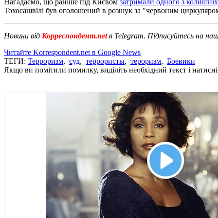
Нагадаємо, що раніше під Києвом
затримали одного з колишніх
Тохосашвілі був оголошений в розшук за "червоним циркуляром
Новини від
Корреспондент.net
в Telegram. Підписуйтесь на на
Читайте Korrespondent.net в Google News
ТЕГИ:
Терроризм
,
суд
,
террористы
,
тероризм
,
Боевики
Якщо ви помітили помилку, виділіть необхідний текст і натисніт