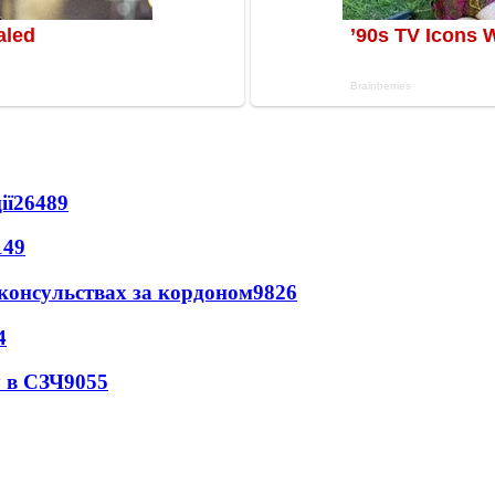
ії
26489
149
 консульствах за кордоном
9826
4
 в СЗЧ
9055