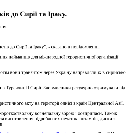
в до Сирії та Іраку.
пня.
тів до Сирії та Іраку", - сказано в повідомленні.
ення найманців для міжнародної терористичної організації
отім вони транзитом через Україну направляли їх в сирійсько-
 в Туреччині і Сирії. Зловмисники регулярно отримували від
истичного акту на території однієї з країн Центральної Азії.
, короткоствольну вогнепальну зброю і боєприпаси. Також
для виготовлення підроблених печаток і штампів, диски з
в.