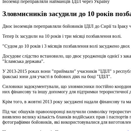
Іноземці переправляли найманців ІДІЛ через Україну
Зловмисників засудили до 10 років позб
Двоє іноземців переправляли бойовиків ІДІЛ до Сирії та Іраку 
Тепер їх засудили на 10 років і три місяці позбавлення волі.
"Судом до 10 років і 3 місяців позбавлення волі засуджено двох
Досудове слідство встановило, що двоє уродженців однієї з зак
"Ісламська держава".
У 2013-2015 роках вони "приймали" учасників "ІДІЛ" з республі
іракські зони для участі в бойових діях на боці "ІДІЛ".
Силовики задокументували, що зловмисники постійно координува
них фінансову та іншу допомогу для підтримки терористичної д
Крім того, в жовтні 2013 року засуджені надали фінансову та ма
Під час обшуків правоохоронці вилучили символіку терористичн
виявлено велику кількість бланків водійських прав і паспортів
фотографіями бойовиків, які використовувалися для виготовлен