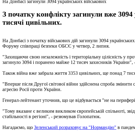
На Донбасі загинули 3094 українських військових
З початку конфлікту загинули вже 3094 
тисячі цивільних.
На Донбасі з початку військових дій загинули 3094 українських
Форуму співпраці безпеки ОБСЄ у четвер, 2 липня.
"Захищаючи свою незалежність і територіальну цілісність у прот
загинуло 3094 і поранено майже 12 тисяч захисників України", 
Також війна вже забрала життя 3353 цивільних, ще понад 7 тися
"Вперше після Другої світової війни здійснена спроба змінити
агресію Росії проти України.
Генерал-лейтенант уточнив, що це відбувається "не на периферії 
"Тому вказане є великим викликом європейській спільноті, зві
стабільності в регіоні", - резюмував Голопатюк.
Нагадаємо, що
Зеленський розраховує на "Нормандію"
в пандем