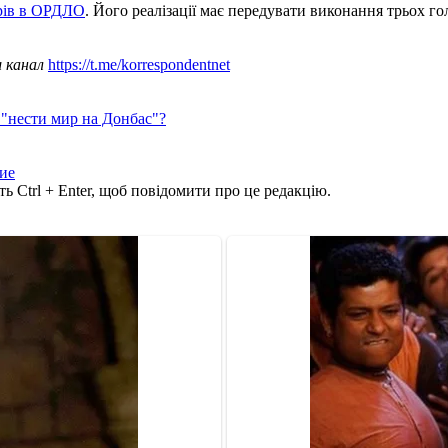
орів в ОРДЛО
. Його реалізації має передувати виконання трьох г
ш канал
https://t.me/korrespondentnet
 "нести мир на Донбас"?
ие
ь Ctrl + Enter, щоб повідомити про це редакцію.