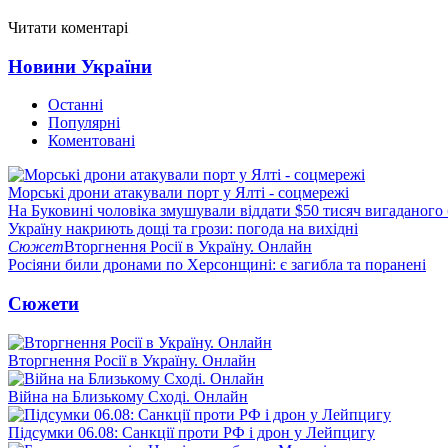
Читати коментарі
Новини України
Останні
Популярні
Коментовані
Морські дрони атакували порт у Ялті - соцмережі
На Буковині чоловіка змушували віддати $50 тисяч вигаданого
Україну накриють дощі та грози: погода на вихідні
Сюжет
Вторгнення Росії в Україну. Онлайн
Росіяни били дронами по Херсонщині: є загибла та поранені
Сюжети
Вторгнення Росії в Україну. Онлайн
Війна на Близькому Сході. Онлайн
Підсумки 06.08: Санкції проти РФ і дрон у Лейпцигу