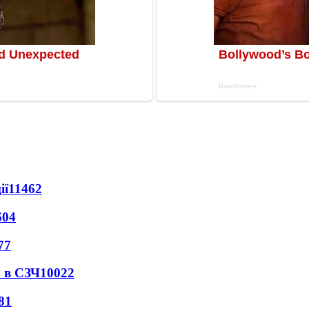
ії
11462
604
77
 в СЗЧ
10022
81