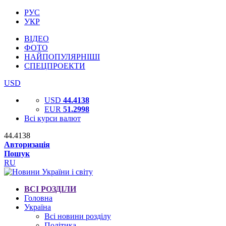
РУС
УКР
ВІДЕО
ФОТО
НАЙПОПУЛЯРНІШІ
СПЕЦПРОЕКТИ
USD
USD
44.4138
EUR
51.2998
Всі курси валют
44.4138
Авторизація
Пошук
RU
ВСІ РОЗДІЛИ
Головна
Україна
Всі новини розділу
Політика