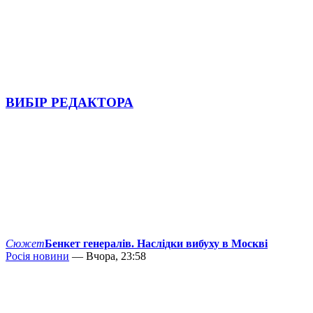
ВИБІР РЕДАКТОРА
Сюжет
Бенкет генералів. Наслідки вибуху в Москві
Росія новини
— Вчора, 23:58