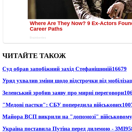
ЧИТАЙТЕ ТАКОЖ
Суд обрав запобіжний захід Стефанішиній
16679
Уряд ухвалив зміни щодо відстрочки від мобілізац
Зеленський зробив заяву про мирні переговори
10
"Медові пастки": СБУ попередила військових
100
Майора ВСП викрили на "допомозі" військовому
Україна поставила Путіна перед дилемою - ЗМІ
95