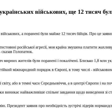
українських військових, ще 12 тисяч були
 військових, а поранені були майже 12 тисяч бійців. Про це заяв
истоянні російської агресії, моя країна змушена платити жахливу
- сказав Голопатюк.
ч мирних жителів були поранені і покалічені. Близько 1,8 млн ук
 стійкий міжнародний порядок в Європі, в тому числі - військов
світу, або в темні часи Середньовіччя, а в центрі Європи і на поч
дки виникає найважливіше спільне завдання щодо виведення зі ст
ію. Президент заявив про необхідність зустрічі лідерів норманд