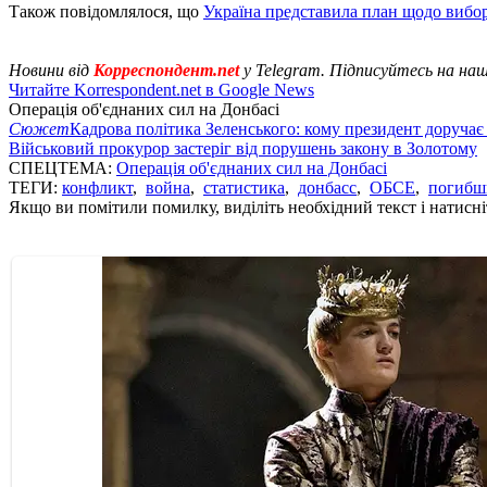
Також повідомлялося, що
Україна представила план щодо виб
Новини від
Корреспондент.net
у Telegram. Підписуйтесь на на
Читайте Korrespondent.net в Google News
Операція об'єднаних сил на Донбасі
Сюжет
Кадрова політика Зеленського: кому президент доручає
Військовий прокурор застеріг від порушень закону в Золотому
СПЕЦТЕМА:
Операція об'єднаних сил на Донбасі
ТЕГИ:
конфликт
,
война
,
статистика
,
донбасс
,
ОБСЕ
,
погибш
Якщо ви помітили помилку, виділіть необхідний текст і натисніт