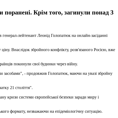
 поранені. Крім того, загинули понад 3
ив генерал-лейтенант Леонід Голопатюк на онлайн-засіданні
 ціну. Внаслідок збройного конфлікту, розв'язаного Росією, вже
раїнців покинули свої будинки через війну.
ими засобами", - продовжив Голопатюк, маючи на увазі збройну
атку 21 століття".
ану кризи системи європейської безпеки заради миру і
ського формату, незважаючи на епідеміологічну ситуацію.