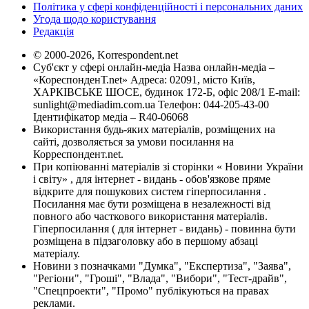
Політика у сфері конфіденційності і персональних даних
Угода щодо користування
Редакція
© 2000-2026, Korrespondent.net
Суб'єкт у сфері онлайн-медіа Назва онлайн-медіа –
«КореспонденТ.net» Адреса: 02091, місто Київ,
ХАРКІВСЬКЕ ШОСЕ, будинок 172-Б, офіс 208/1 E-mail:
sunlight@mediadim.com.ua
Телефон: 044-205-43-00
Ідентифікатор медіа – R40-06068
Використання будь-яких матеріалів, розміщених на
сайті, дозволяється за умови посилання на
Корреспондент.net.
При копіюванні матеріалів зі сторінки « Новини України
і світу» , для інтернет - видань - обов'язкове пряме
відкрите для пошукових систем гіперпосилання .
Посилання має бути розміщена в незалежності від
повного або часткового використання матеріалів.
Гіперпосилання ( для інтернет - видань) - повинна бути
розміщена в підзаголовку або в першому абзаці
матеріалу.
Новини з позначками "Думка", "Експертиза", "Заява",
"Регіони", "Гроші", "Влада", "Вибори", "Тест-драйв",
"Спецпроекти", "Промо" публікуються на правах
реклами.