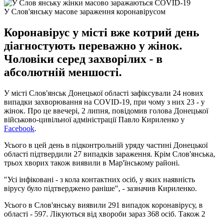
У Слов'янську масове зараження коронавірусом
Коронавірус у місті вже котрий день
діагностують переважно у жінок.
Чоловіки серед захворілих - в
абсолютній меншості.
У місті Слов'янськ Донецької області зафіксували 24 нових
випадки захворювання на COVID-19, при чому з них 23 - у
жінок. Про це ввечері, 2 липня, повідомив голова Донецької
військово-цивільної адміністрації Павло Кириленко у
Facebook
.
Усього в цей день в підконтрольній уряду частині Донецької
області підтвердили 27 випадків зараження. Крім Слов'янська,
трьох хворих також виявили в Мар'їнському районі.
"Усі інфіковані - з кола контактних осіб, у яких наявність
вірусу було підтверджено раніше", - зазначив Кириленко.
Усього в Слов'янську виявили 291 випадок коронавірусу, в
області - 597. Лікуються від хвороби зараз 368 осіб. Також 2