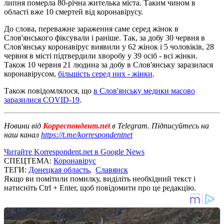
липня померла 80-річна жителька міста. Таким чином в
області вже 10 смертей від коронавірусу.
До слова, переважне зараження саме серед жінок в
Слов'янського фіксували і раніше. Так, за добу 30 червня в
Слов'янську коронавірус виявили у 62 жінок і 5 чоловіків, 28
червня в місті підтвердили хворобу у 39 осіб - всі жінки.
Також 10 червня 21 людина за добу в Слов'янську заразилася
коронавірусом,
більшість серед них - жінки
.
Також повідомлялося, що
в Слов'янську медики масово
заразилися COVID-19
.
Новини від
Корреспондент.net
в Telegram. Підписуйтесь на
наш канал
https://t.me/korrespondentnet
Читайте Korrespondent.net в Google News
СПЕЦТЕМА:
Коронавірус
ТЕГИ:
Донецкая область
,
Славянск
Якщо ви помітили помилку, виділіть необхідний текст і
натисніть Ctrl + Enter, щоб повідомити про це редакцію.