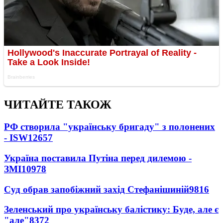
ЧИТАЙТЕ ТАКОЖ
РФ створила "українську бригаду" з полонених
- ISW
12657
Україна поставила Путіна перед дилемою -
ЗМІ
10978
Суд обрав запобіжний захід Стефанішиній
9816
Зеленський про українську балістику: Буде, але є
"але"
8372