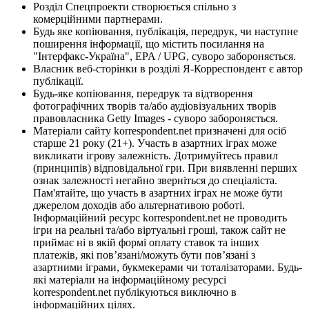
Розділ Спецпроекти створюється спільно з
комерційними партнерами.
Будь яке копіювання, публікація, передрук, чи наступне
поширення інформації, що містить посилання на
"Інтерфакс-Україна", EPA / UPG, суворо забороняється.
Власник веб-сторінки в розділі Я-Корреспондент є автор
публікації.
Будь-яке копіювання, передрук та відтворення
фотографічних творів та/або аудіовізуальних творів
правовласника Getty Images - суворо забороняється.
Матеріали сайту korrespondent.net призначені для осіб
старше 21 року (21+). Участь в азартних іграх може
викликати ігрову залежність. Дотримуйтесь правил
(принципів) відповідальної гри. При виявленні перших
ознак залежності негайно зверніться до спеціаліста.
Пам'ятайте, що участь в азартних іграх не може бути
джерелом доходів або альтернативою роботі.
Інформаційний ресурс korrespondent.net не проводить
ігри на реальні та/або віртуальні гроші, також сайт не
приймає ні в якій формі оплату ставок та інших
платежів, які пов’язані/можуть бути пов’язані з
азартними іграми, букмекерами чи тоталізаторами. Будь-
які матеріали на інформаційному ресурсі
korrespondent.net публікуються виключно в
інформаційних цілях.