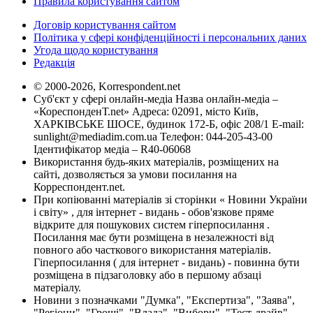
Правила користування сайтом
Договір користування сайтом
Політика у сфері конфіденційності і персональних даних
Угода щодо користування
Редакція
© 2000-2026, Korrespondent.net
Суб'єкт у сфері онлайн-медіа Назва онлайн-медіа –
«КореспонденТ.net» Адреса: 02091, місто Київ,
ХАРКІВСЬКЕ ШОСЕ, будинок 172-Б, офіс 208/1 E-mail:
sunlight@mediadim.com.ua
Телефон: 044-205-43-00
Ідентифікатор медіа – R40-06068
Використання будь-яких матеріалів, розміщених на
сайті, дозволяється за умови посилання на
Корреспондент.net.
При копіюванні матеріалів зі сторінки « Новини України
і світу» , для інтернет - видань - обов'язкове пряме
відкрите для пошукових систем гіперпосилання .
Посилання має бути розміщена в незалежності від
повного або часткового використання матеріалів.
Гіперпосилання ( для інтернет - видань) - повинна бути
розміщена в підзаголовку або в першому абзаці
матеріалу.
Новини з позначками "Думка", "Експертиза", "Заява",
"Регіони", "Гроші", "Влада", "Вибори", "Тест-драйв",