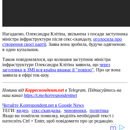
Нагадаємо, Олександра Клітіна, звільнена з посади заступника
міністра інфраструктури після секс-скандалу,
оголосила про
створення своєї партії
. Заява вона зробила, будучи одягненою
в один купальник.
Також повідомлялося, що колишня заступник міністра
інфраструктури Олександра Клітіна заявила, що
через
заголовки в ЗМІ вся країна вважає її "повією"
. Про це вона
заявила в ефірі ток-шоу.
Новини від
Корреспондент.net
в Telegram. Підписуйтесь на
наш канал
https://t.me/korrespondentnet
Читайте Korrespondent.net в Google News
ТЕГИ:
видео
,
секс-скандалы
,
чиновники
,
политика
Якщо ви помітили помилку, виділіть необхідний текст і
натисніть Ctrl + Enter, щоб повідомити про це редакцію.