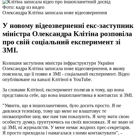
Фото: кадр из видео
Олександра Клітіна записала нове відеозвернення
У новому відеозверненні екс-заступник
міністра Олександра Клітіна розповіла
про свій соціальний експеримент зі
ЗМІ.
Колишня заступник міністра інфраструктури України
Олександра Клітіна записала нове відеозвернення, в якому
пояснила, що її появи в ЗМІ - соціальний експеримент. Відео
опубліковане на каналі Клітіної в YouTube.
За словами Клітіної, експеримент полягав в тому, що вона
представила себе, що вона іншопланетянка в контактах зі ЗМІ.
"Уявити, що я іншопланетянин, було досить просто. Я не
дивлюся телевізор, тому що мене не влаштовує те
низькопробне шоу, яке нам там показують. Я хочу мати свою
особисту думку, ґрунтуючись на своїх висновках. Я не знаю ні
ці ЗМІ, ні журналістів. У мене немає жодних прес-секретарів.
Я просто приходила і намагалася з ними контактувати", -