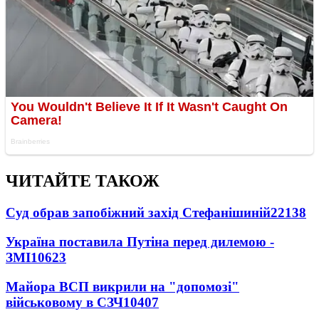
ЧИТАЙТЕ ТАКОЖ
Суд обрав запобіжний захід Стефанішиній
22138
Україна поставила Путіна перед дилемою -
ЗМІ
10623
Майора ВСП викрили на "допомозі"
військовому в СЗЧ
10407