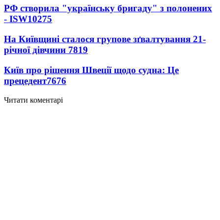
РФ створила "українську бригаду" з полонених
- ISW
10275
На Київщині сталося групове зґвалтування 21-
річної дівчини
7819
Київ про рішення Швеції щодо судна: Це
прецедент
7676
Читати коментарі