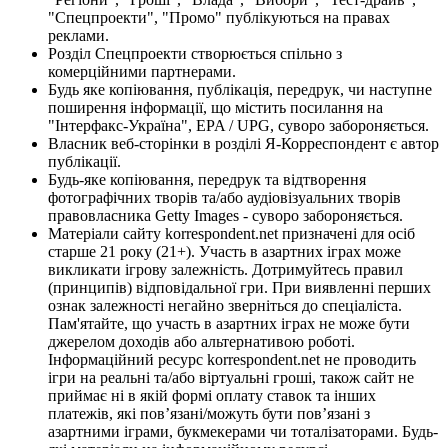
"Спецпроекти", "Промо" публікуються на правах
реклами.
Розділ Спецпроекти створюється спільно з
комерційними партнерами.
Будь яке копіювання, публікація, передрук, чи наступне
поширення інформації, що містить посилання на
"Інтерфакс-Україна", EPA / UPG, суворо забороняється.
Власник веб-сторінки в розділі Я-Корреспондент є автор
публікації.
Будь-яке копіювання, передрук та відтворення
фотографічних творів та/або аудіовізуальних творів
правовласника Getty Images - суворо забороняється.
Матеріали сайту korrespondent.net призначені для осіб
старше 21 року (21+). Участь в азартних іграх може
викликати ігрову залежність. Дотримуйтесь правил
(принципів) відповідальної гри. При виявленні перших
ознак залежності негайно зверніться до спеціаліста.
Пам'ятайте, що участь в азартних іграх не може бути
джерелом доходів або альтернативою роботі.
Інформаційний ресурс korrespondent.net не проводить
ігри на реальні та/або віртуальні гроші, також сайт не
приймає ні в якій формі оплату ставок та інших
платежів, які пов’язані/можуть бути пов’язані з
азартними іграми, букмекерами чи тоталізаторами. Будь-