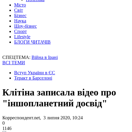
Місто
Світ
Бізнес
Наука
Шоу-бізнес
Спорт
Lifestyle
БЛОГИ ЧИТАЧІВ
СПЕЦТЕМА:
Війна в Ірані
ВСІ ТЕМИ
Вступ України в ЄС
Теракт в Барселоні
Клітіна записала відео про
"іншопланетний досвід"
Корреспондент.net, 3 липня 2020, 10:24
0
1146