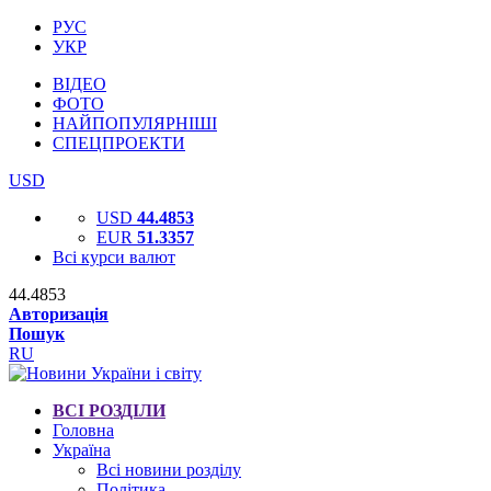
РУС
УКР
ВІДЕО
ФОТО
НАЙПОПУЛЯРНІШІ
СПЕЦПРОЕКТИ
USD
USD
44.4853
EUR
51.3357
Всі курси валют
44.4853
Авторизація
Пошук
RU
ВСІ РОЗДІЛИ
Головна
Україна
Всі новини розділу
Політика