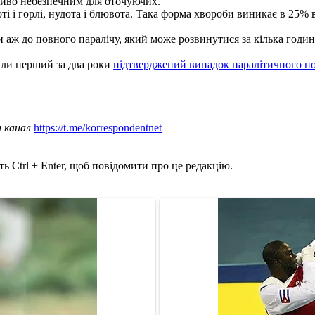
ливо небезпечним для оточуючих.
ті і горлі, нудота і блювота. Така форма хвороби виникає в 25% 
ди аж до повного паралічу, який може розвинутися за кілька годин
али перший за два роки
підтверджений випадок паралітичного по
ш канал
https://t.me/korrespondentnet
ь Ctrl + Enter, щоб повідомити про це редакцію.