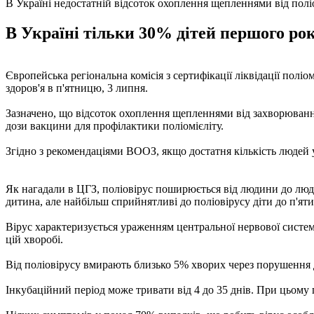
В Україні недостатній відсоток охоплення щепленнями від полі
В Україні тільки 30% дітей першого ро
Європейська регіональна комісія з сертифікації ліквідації полі
здоров'я в п'ятницю, 3 липня.
Зазначено, що відсоток охоплення щепленнями від захворювання
дози вакцини для профілактики поліомієліту.
Згідно з рекомендаціями ВООЗ, якщо достатня кількість людей 
Як нагадали в ЦГЗ, поліовірус поширюється від людини до людини
дитина, але найбільш сприйнятливі до поліовірусу діти до п'яти
Вірус характеризується ураженням центральної нервової систем
цій хворобі.
Від поліовірусу вмирають близько 5% хворих через порушення д
Інкубаційний період може тривати від 4 до 35 днів. При цьому