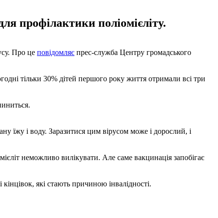
для профілактики поліомієліту.
усу. Про це
повідомляє
прес-служба Центру громадського
огодні тільки 30% дітей першого року життя отримали всі три
пиниться.
ну їжу і воду. Заразитися цим вірусом може і дорослий, і
мієліт неможливо вилікувати. Але саме вакцинація запобігає
 кінцівок, які стають причиною інвалідності.