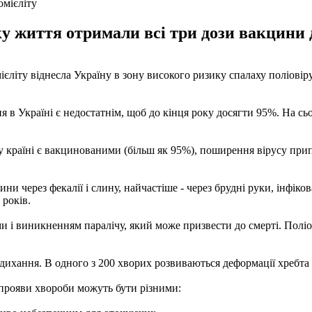
омієліту
ку життя отримали всі три дози вакцини 
омієліту віднесла Україну в зону високого ризику спалаху поліовір
 в Україні є недостатнім, щоб до кінця року досягти 95%. На сь
у країні є вакцинованими (більш як 95%), поширення вірусу при
 через фекалії і слину, найчастіше - через брудні руки, інфікова
 років.
и і виникненням паралічу, який може призвести до смерті. Поліо
ихання. В одного з 200 хворих розвиваються деформації хребта і
 прояви хвороби можуть бути різними: