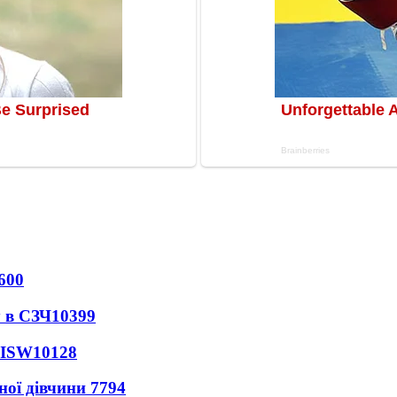
600
 в СЗЧ
10399
 ISW
10128
ної дівчини
7794