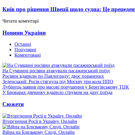
Київ про рішення Швеції щодо судна: Це прецеден
Читати коментарі
Новини України
Останні
Популярні
Коментовані
На Сумщині росіяни атакували пасажирський поїзд
Росіяни вдарили по Павлограду: двоє поранених
Зеленський: Росія стягнула під Москву три кола ППО
Лубінець заявив про масові порушення у Берегівському ТЦК
У Броварах дівчинку вдарило струмом на даху поїзда
Сюжети
Вторгнення Росії в Україну. Онлайн
Війна на Близькому Сході. Онлайн