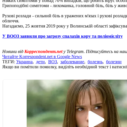
Ніяких симптомів у понад 70% випадків, що робить вірус особ
Грипоподібні симптоми - лихоманка, головний біль, біль у живо
Рухові розлади - сильний біль в уражених м'язах і рухові розла
обличчя.
Нагадаємо, 25 жовтня 2019 року у Волинській області зафіксув
У ВООЗ заявили про загрозу спалахів кору та поліомієліту
Новини від
Корреспондент.net
у Telegram. Підписуйтесь на на
Читайте Korrespondent.net в Google News
ТЕГИ:
Украина
,
дети
,
ВОЗ
,
заболевание
,
болезнь
,
болезни
Якщо ви помітили помилку, виділіть необхідний текст і натисніт