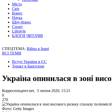
Місто
Світ
Бізнес
Наука
Шоу-бізнес
Спорт
Lifestyle
БЛОГИ ЧИТАЧІВ
СПЕЦТЕМА:
Війна в Ірані
ВСІ ТЕМИ
Вступ України в ЄС
Теракт в Барселоні
Україна опинилася в зоні висо
Корреспондент.net, 3 липня 2020, 15:21
0
270
Фото: Getty Images