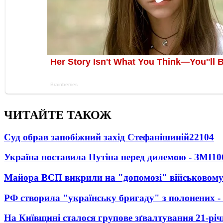
ЧИТАЙТЕ ТАКОЖ
Суд обрав запобіжний захід Стефанішиній
22104
Україна поставила Путіна перед дилемою - ЗМІ
10
Майора ВСП викрили на "допомозі" військовому
РФ створила "українську бригаду" з полонених -
На Київщині сталося групове зґвалтування 21-річ