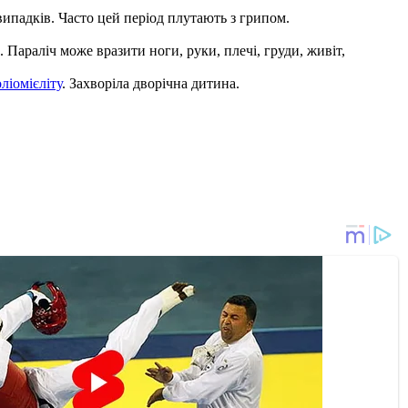
випадків. Часто цей період плутають з грипом.
. Параліч може вразити ноги, руки, плечі, груди, живіт,
ліомієліту
. Захворіла дворічна дитина.