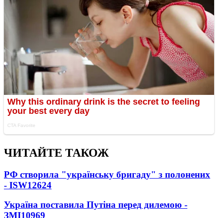
ЧИТАЙТЕ ТАКОЖ
РФ створила "українську бригаду" з полонених
- ISW
12624
Україна поставила Путіна перед дилемою -
ЗМІ
10969