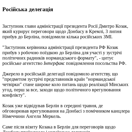
Російська делегація
Заступник глави адміністрації президента Росії Дмитро Козак,
який курирує переговори щодо Донбасу в Кремлі, 3 липня
прибув до Берліна, повідомили кілька російських ЗМІ.
"Заступник керівника адміністрації президента РФ Козак
прибув з робочою поїздкою до Берліна для участі у зустрічі
політичних радників нормандського формату", - цитує
російське агентство
Інтерфакс
повідомлення посольства РФ.
Джерело в російській делегації повідомило агентству, що
"предметом зустрічі представників країн "нормандської
четвірки" стане широке коло питань щодо реалізації Мінських
угод, перш за все, заходи щодо політичного врегулювання
конфлікту".
Козак уже відвідував Берлін в середині травня, де
обговорював врегулювання на Донбасі з помічником канцлера
Німеччини Ангели Меркель.
Саме після візиту Козака в Берлін для переговорів щодо