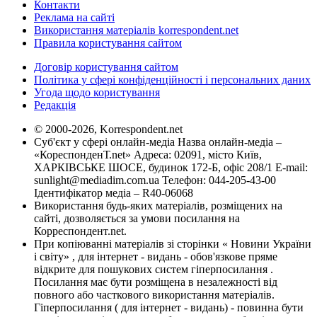
Контакти
Реклама на сайті
Використання матеріалів korrespondent.net
Правила користування сайтом
Договір користування сайтом
Політика у сфері конфіденційності і персональних даних
Угода щодо користування
Редакція
© 2000-2026, Korrespondent.net
Суб'єкт у сфері онлайн-медіа Назва онлайн-медіа –
«КореспонденТ.net» Адреса: 02091, місто Київ,
ХАРКІВСЬКЕ ШОСЕ, будинок 172-Б, офіс 208/1 E-mail:
sunlight@mediadim.com.ua
Телефон: 044-205-43-00
Ідентифікатор медіа – R40-06068
Використання будь-яких матеріалів, розміщених на
сайті, дозволяється за умови посилання на
Корреспондент.net.
При копіюванні матеріалів зі сторінки « Новини України
і світу» , для інтернет - видань - обов'язкове пряме
відкрите для пошукових систем гіперпосилання .
Посилання має бути розміщена в незалежності від
повного або часткового використання матеріалів.
Гіперпосилання ( для інтернет - видань) - повинна бути