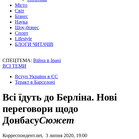
Місто
Світ
Бізнес
Наука
Шоу-бізнес
Спорт
Lifestyle
БЛОГИ ЧИТАЧІВ
СПЕЦТЕМА:
Війна в Ірані
ВСІ ТЕМИ
Вступ України в ЄС
Теракт в Барселоні
Всі їдуть до Берліна. Нові
переговори щодо
Донбасу
Сюжет
Корреспондент.net, 3 липня 2020, 19:00