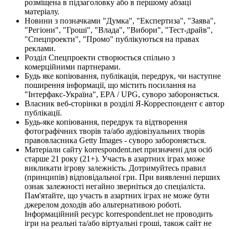
розміщена в підзаголовку або в першому абзаці
матеріалу.
Новини з позначками "Думка", "Експертиза", "Заява",
"Регіони", "Гроші", "Влада", "Вибори", "Тест-драйв",
"Спецпроекти", "Промо" публікуються на правах
реклами.
Розділ Спецпроекти створюється спільно з
комерційними партнерами.
Будь яке копіювання, публікація, передрук, чи наступне
поширення інформації, що містить посилання на
"Інтерфакс-Україна", EPA / UPG, суворо забороняється.
Власник веб-сторінки в розділі Я-Корреспондент є автор
публікації.
Будь-яке копіювання, передрук та відтворення
фотографічних творів та/або аудіовізуальних творів
правовласника Getty Images - суворо забороняється.
Матеріали сайту korrespondent.net призначені для осіб
старше 21 року (21+). Участь в азартних іграх може
викликати ігрову залежність. Дотримуйтесь правил
(принципів) відповідальної гри. При виявленні перших
ознак залежності негайно зверніться до спеціаліста.
Пам'ятайте, що участь в азартних іграх не може бути
джерелом доходів або альтернативою роботі.
Інформаційний ресурс korrespondent.net не проводить
ігри на реальні та/або віртуальні гроші, також сайт не