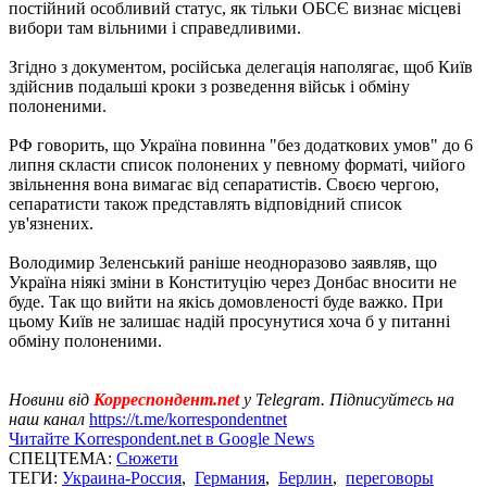
постійний особливий статус, як тільки ОБСЄ визнає місцеві
вибори там вільними і справедливими.
Згідно з документом, російська делегація наполягає, щоб Київ
здійснив подальші кроки з розведення військ і обміну
полоненими.
РФ говорить, що Україна повинна "без додаткових умов" до 6
липня скласти список полонених у певному форматі, чийого
звільнення вона вимагає від сепаратистів. Своєю чергою,
сепаратисти також представлять відповідний список
ув'язнених.
Володимир Зеленський раніше неодноразово заявляв, що
Україна ніякі зміни в Конституцію через Донбас вносити не
буде. Так що вийти на якісь домовленості буде важко. При
цьому Київ не залишає надій просунутися хоча б у питанні
обміну полоненими.
Новини від
Корреспондент.net
у Telegram. Підписуйтесь на
наш канал
https://t.me/korrespondentnet
Читайте Korrespondent.net в Google News
СПЕЦТЕМА:
Сюжети
ТЕГИ:
Украина-Россия
,
Германия
,
Берлин
,
переговоры