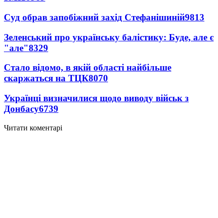
Суд обрав запобіжний захід Стефанішиній
9813
Зеленський про українську балістику: Буде, але є
"але"
8329
Стало відомо, в якій області найбільше
скаржаться на ТЦК
8070
Українці визначилися щодо виводу військ з
Донбасу
6739
Читати коментарі