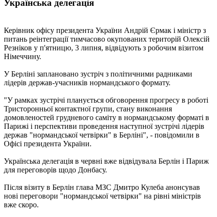
Українська делегація
Керівник офісу президента України Андрій Єрмак і міністр з
питань реінтеграції тимчасово окупованих територій Олексій
Резніков у п'ятницю, 3 липня, відвідують з робочим візитом
Німеччину.
У Берліні заплановано зустріч з політичними радниками
лідерів держав-учасників нормандського формату.
"У рамках зустрічі планується обговорення прогресу в роботі
Тристоронньої контактної групи, стану виконання
домовленостей грудневого саміту в нормандському форматі в
Парижі і перспективи проведення наступної зустрічі лідерів
держав "нормандської четвірки" в Берліні", - повідомили в
Офісі президента України.
Українська делегація в червні вже відвідувала Берлін і Париж
для переговорів щодо Донбасу.
Після візиту в Берлін глава МЗС Дмитро Кулеба анонсував
нові переговори "нормандської четвірки" на рівні міністрів
вже скоро.