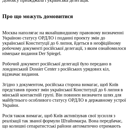
Донбасу приїжджала і українська делегація.
Про що можуть домовитися
Москва наполягає на якнайшвидшому правовому визначенні
Україною статусу ОРДЛО і поданні проекту змін до
української Конституції до 6 липня, йдеться в неофіційному
робочому документі російської делегації, з яким ознайомилося
німецьке видання Der Spiegel.
Робочий документ російської делегації було передано в
лондонський Dossier Center з російських урядових кіл,
відзначає видання.
Згідно з документом, російська сторона вимагає, щоб Київ
представив проект змін української Конституції до 6 липня в
мінській контактній групі. Він повинен визначити шлях для
майбутнього особливого статусу ОРДЛО в державному устрої
України.
Росія також вимагає, щоб Київ активізував свої зусилля з
реалізації так званої формули Штайнмаєра. Вона передбачає,
що колишні сепаратистські райони автоматично отримають