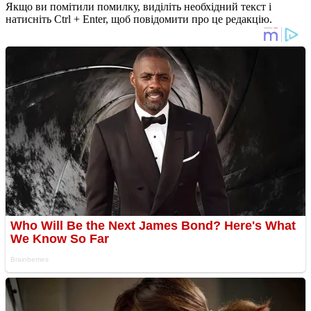
Якщо ви помітили помилку, виділіть необхідний текст і
натисніть Ctrl + Enter, щоб повідомити про це редакцію.