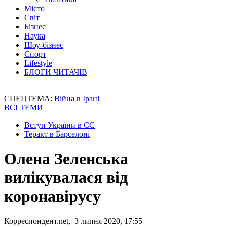
Місто
Світ
Бізнес
Наука
Шоу-бізнес
Спорт
Lifestyle
БЛОГИ ЧИТАЧІВ
СПЕЦТЕМА:
Війна в Ірані
ВСІ ТЕМИ
Вступ України в ЄС
Теракт в Барселоні
Олена Зеленська
вилікувалася від
коронавірусу
Корреспондент.net, 3 липня 2020, 17:55