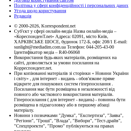
Договір користування сайтом
Політика у сфері конфіденційності і персональних даних
Угода щодо користування
Редакція
© 2000-2026, Korrespondent.net
Суб'єкт у сфері онлайн-медіа Назва онлайн-медіа –
«КореспонденТ.net» Адреса: 02091, місто Київ,
ХАРКІВСЬКЕ ШОСЕ, будинок 172-Б, офіс 208/1 E-mail:
sunlight@mediadim.com.ua
Телефон: 044-205-43-00
Ідентифікатор медіа – R40-06068
Використання будь-яких матеріалів, розміщених на
сайті, дозволяється за умови посилання на
Корреспондент.net.
При копіюванні матеріалів зі сторінки « Новини України
і світу» , для інтернет - видань - обов'язкове пряме
відкрите для пошукових систем гіперпосилання .
Посилання має бути розміщена в незалежності від
повного або часткового використання матеріалів.
Гіперпосилання ( для інтернет - видань) - повинна бути
розміщена в підзаголовку або в першому абзаці
матеріалу.
Новини з позначками "Думка", "Експертиза", "Заява",
"Регіони", "Гроші", "Влада", "Вибори", "Тест-драйв",
"Спецпроекти", "Промо" публікуються на правах