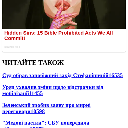
ЧИТАЙТЕ ТАКОЖ
Суд обрав запобіжний захід Стефанішиній
16535
Уряд ухвалив зміни щодо відстрочки від
мобілізації
11455
Зеленський зробив заяву про мирні
переговори
10598
"Медові пастки": СБУ попередила