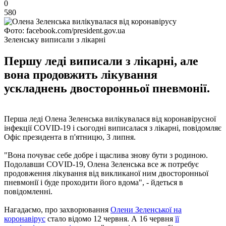
0
580
Фото: facebook.com/president.gov.ua
Зеленську виписали з лікарні
Першу леді виписали з лікарні, але
вона продовжить лікування
ускладнень двосторонньої пневмонії.
Перша леді Олена Зеленська вилікувалася від коронавірусної
інфекції COVID-19 і сьогодні виписалася з лікарні, повідомляє
Офіс президента в п'ятницю, 3 липня.
"Вона почуває себе добре і щаслива знову бути з родиною.
Подолавши COVID-19, Олена Зеленська все ж потребує
продовження лікування від викликаної ним двосторонньої
пневмонії і буде проходити його вдома", - йдеться в
повідомленні.
Нагадаємо, про захворювання
Олени Зеленської на
коронавірус
стало відомо 12 червня. А 16 червня
її