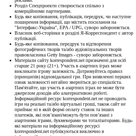
реклами.
Розділ Спецпроекти створюється спільно з
комерційними партнерами.
Будь яке копіювання, публікація, передрук, чи наступне
поширення інформації, що містить посилання на
"Інтерфакс-Україна", EPA / UPG, суворо забороняється.
Власник веб-сторінки в розділі Я-Корреспондент є автор
публікації.
Будь-яке копіювання, передрук та відтворення
фотографічних творів та/або аудіовізуальних творів
правовласника Getty Images - суворо забороняється.
Матеріали сайту korrespondent.net призначені для осіб
старше 21 року (21+). Участь в азартних іграх може
викликати ігрову залежність. Дотримуйтесь правил
(принципів) відповідальної гри. При виявленні перших
ознак залежності негайно зверніться до спеціаліста.
Пам'ятайте, що участь в азартних іграх не може бути
джерелом доходів або альтернативою роботі.
Інформаційний ресурс korrespondent.net не проводить
ігри на реальні та/або віртуальні гроші, також сайт не
приймає ні в якій формі оплату ставок та інших
платежів, які пов’язані/можуть бути пов’язані з
азартними іграми, букмекерами чи тоталізаторами. Будь-
які матеріали на інформаційному ресурсі
korrespondent.net публікуються виключно в