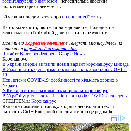
госпіталізували з діагнозом
"негоспітальна двобічна
полісегментарна пневмонія".
30 червня повідомлялося про
поліпшення її стану
.
Варто відзначити, що тести на коронавірус Володимира
Зеленського та їхніх дітей дали негативні результати.
Новини від
Корреспондент.net
в Telegram. Підписуйтесь на
наш канал
https://t.me/korrespondentnet
Читайте Korrespondent.net в Google News
Коронавірус
В Україні вперше виявили новий варіант коронавірусу Цикада
В Україні за тиждень різко зросла кількість хворих на COVID-
19
Нові штами COVID-19: особливості та кількість хворих в
Україні
У Києві різко зросла кількість хворих на коронавірус
В Україні утричі зросла кількість випадків COVID за тиждень
СПЕЦТЕМА:
Коронавірус
Якщо ви помітили помилку, виділіть необхідний текст і
натисніть Ctrl + Enter, щоб повідомити про це редакцію.