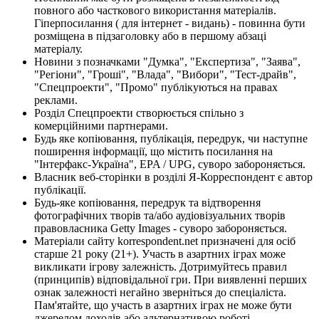
повного або часткового використання матеріалів.
Гіперпосилання ( для інтернет - видань) - повинна бути
розміщена в підзаголовку або в першому абзаці
матеріалу.
Новини з позначками "Думка", "Експертиза", "Заява",
"Регіони", "Гроші", "Влада", "Вибори", "Тест-драйв",
"Спецпроекти", "Промо" публікуються на правах
реклами.
Розділ Спецпроекти створюється спільно з
комерційними партнерами.
Будь яке копіювання, публікація, передрук, чи наступне
поширення інформації, що містить посилання на
"Інтерфакс-Україна", EPA / UPG, суворо забороняється.
Власник веб-сторінки в розділі Я-Корреспондент є автор
публікації.
Будь-яке копіювання, передрук та відтворення
фотографічних творів та/або аудіовізуальних творів
правовласника Getty Images - суворо забороняється.
Матеріали сайту korrespondent.net призначені для осіб
старше 21 року (21+). Участь в азартних іграх може
викликати ігрову залежність. Дотримуйтесь правил
(принципів) відповідальної гри. При виявленні перших
ознак залежності негайно зверніться до спеціаліста.
Пам'ятайте, що участь в азартних іграх не може бути
джерелом доходів або альтернативою роботі.