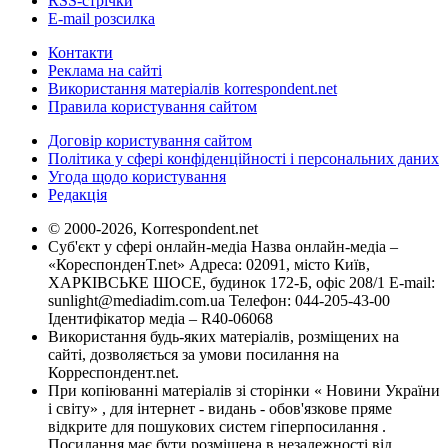
RSS-стрічки
E-mail розсилка
Контакти
Реклама на сайті
Використання матеріалів korrespondent.net
Правила користування сайтом
Договір користування сайтом
Політика у сфері конфіденційності і персональних даних
Угода щодо користування
Редакція
© 2000-2026, Korrespondent.net
Суб'єкт у сфері онлайн-медіа Назва онлайн-медіа –
«КореспонденТ.net» Адреса: 02091, місто Київ,
ХАРКІВСЬКЕ ШОСЕ, будинок 172-Б, офіс 208/1 E-mail:
sunlight@mediadim.com.ua
Телефон: 044-205-43-00
Ідентифікатор медіа – R40-06068
Використання будь-яких матеріалів, розміщених на
сайті, дозволяється за умови посилання на
Корреспондент.net.
При копіюванні матеріалів зі сторінки « Новини України
і світу» , для інтернет - видань - обов'язкове пряме
відкрите для пошукових систем гіперпосилання .
Посилання має бути розміщена в незалежності від