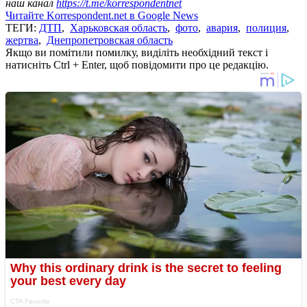
наш канал
https://t.me/korrespondentnet
Читайте Korrespondent.net в Google News
ТЕГИ:
ДТП
,
Харьковская область
,
фото
,
авария
,
полиция
,
жертва
,
Днепропетровская область
Якщо ви помітили помилку, виділіть необхідний текст і
натисніть Ctrl + Enter, щоб повідомити про це редакцію.