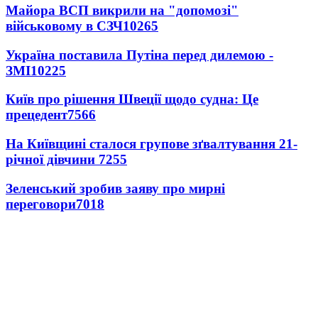
Майора ВСП викрили на "допомозі"
військовому в СЗЧ
10265
Україна поставила Путіна перед дилемою -
ЗМІ
10225
Київ про рішення Швеції щодо судна: Це
прецедент
7566
На Київщині сталося групове зґвалтування 21-
річної дівчини
7255
Зеленський зробив заяву про мирні
переговори
7018