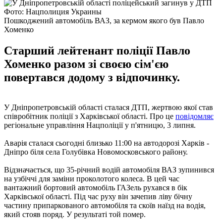
Фото: Нацполиция Украины
Пошкоджений автомобіль ВАЗ, за кермом якого був Павло
Хоменко
Старший лейтенант поліції Павло
Хоменко разом зі своєю сім'єю
повертався додому з відпочинку.
У Дніпропетровській області сталася ДТП, жертвою якої став
співробітник поліції з Харківської області. Про це
повідомляє
регіональне управління Нацполіції у п'ятницю, 3 липня.
Аварія сталася сьогодні близько 11:00 на автодорозі Харків -
Дніпро біля села Голубівка Новомосковського району.
Відзначається, що 35-річний водій автомобіля ВАЗ зупинився
на узбіччі для заміни проколотого колеса. В цей час
вантажний бортовий автомобіль ГАЗель рухався в бік
Харківської області. Під час руху він зачепив ліву бічну
частину припаркованого автомобіля та скоїв наїзд на водія,
який стояв поряд. У результаті той помер.