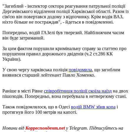
"Загиблий - інспектор сектора реагування патрульної поліції
Дергачівського відділення поліції Харківської області. Разом із
сім'єю він повертався додому з відпочинку. Крім водія ВАЗ,
ніхто більше не постраждав", - йдеться в повідомленні.
Попередньо, водій ГАЗелі був тверезий. Найближчим часом
він буде затриманий.
За цим фактом порушили кримінальну справу за статтею про
порушення правил дорожнього двіденія (ч.2 ст.286 КК
України).
У свою чергу харківська поліція
повідомила
, що загиблим
виявився старший лейтенант Павло Хоменко.
Раніше в місті Рівне
співробітниця поліції скоїла наїзд
на двох
пішоходів. Попередньо, вона перебувала в нетверезому стані.
Також повідомлялося, що в Одесі
водій BMW збив копа
і
протягнув його 100 метрів на капоті.
Новини від
Корреспондент.net
у Telegram. Підписуйтесь на