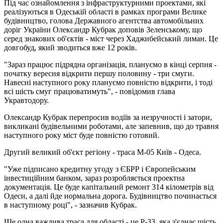
Під час ознайомлення з інфраструктурними проектами, які
реалізуються в Одеській області в рамках програми Велике
будівництво, голова Державного агентства автомобільних
доріг України Олександр Кубрак доповів Зеленському, що
серед знакових об'єктів - міст через Хаджибейський лиман. Це
довгобуд, який зводиться вже 12 років.
"Зараз працює підрядна організація, плануємо в кінці серпня -
початку вересня відкрити першу половину - три смуги.
Навесні наступного року плануємо повністю відкрити, і тоді
всі шість смуг працюватимуть", - повідомив глава
Укравтодору.
Олександр Кубрак перепросив водіїв за незручності і затори,
викликані будівельними роботами, але запевнив, що до травня
наступного року міст буде повністю готовий.
Другий великий об'єкт регіону - траса М-05 Київ - Одеса.
"Уже підписано кредитну угоду з ЄБРР і Європейським
інвестиційним банком, зараз розробляється проектна
документація. Це буде капітальний ремонт 314 кілометрів від
Одеси, а далі йде нормальна дорога. Будівництво починається
в наступному році", - зазначив Кубрак.
Ще одна важлива траса для області - це Р-33, яка з'єднає шість