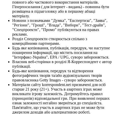
повного або часткового використання матеріалів.
Гіперпосилання ( для інтернет - видань) - повинна бути
розміщена в підзаголовку або в першому абзаці
матеріалу.
Новини з позначками "Думка", "Експертиза", "Заява",
"Регіони", "Гроші", "Влада", "Вибори", "Тест-драйв",
"Спецпроекти", "Промо" публікуються на правах
реклами.
Розділ Спецпроекти створюється спільно з
комерційними партнерами.
Будь яке копіювання, публікація, передрук, чи наступне
поширення інформації, що містить посилання на
"Інтерфакс-Україна", EPA / UPG, суворо забороняється.
Власник веб-сторінки в розділі Я-Корреспондент є автор
публікації.
Будь-яке копіювання, передрук та відтворення
фотографічних творів та/або аудіовізуальних творів
правовласника Getty Images - суворо забороняється.
Матеріали сайту korrespondent.net призначені для осіб
старше 21 року (21+). Участь в азартних іграх може
викликати ігрову залежність. Дотримуйтесь правил
(принципів) відповідальної гри. При виявленні перших
ознак залежності негайно зверніться до спеціаліста.
Пам'ятайте, що участь в азартних іграх не може бути
джерелом доходів або альтернативою роботі.