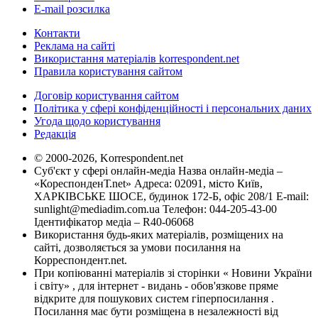
E-mail розсилка
Контакти
Реклама на сайті
Використання матеріалів korrespondent.net
Правила користування сайтом
Договір користування сайтом
Політика у сфері конфіденційності і персональних даних
Угода щодо користування
Редакція
© 2000-2026, Korrespondent.net
Суб'єкт у сфері онлайн-медіа Назва онлайн-медіа –
«КореспонденТ.net» Адреса: 02091, місто Київ,
ХАРКІВСЬКЕ ШОСЕ, будинок 172-Б, офіс 208/1 E-mail:
sunlight@mediadim.com.ua
Телефон: 044-205-43-00
Ідентифікатор медіа – R40-06068
Використання будь-яких матеріалів, розміщених на
сайті, дозволяється за умови посилання на
Корреспондент.net.
При копіюванні матеріалів зі сторінки « Новини України
і світу» , для інтернет - видань - обов'язкове пряме
відкрите для пошукових систем гіперпосилання .
Посилання має бути розміщена в незалежності від