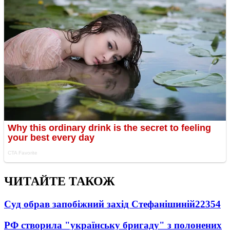
ЧИТАЙТЕ ТАКОЖ
Суд обрав запобіжний захід Стефанішиній
22354
РФ створила "українську бригаду" з полонених