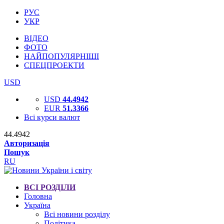
РУС
УКР
ВІДЕО
ФОТО
НАЙПОПУЛЯРНІШІ
СПЕЦПРОЕКТИ
USD
USD
44.4942
EUR
51.3366
Всі курси валют
44.4942
Авторизація
Пошук
RU
ВСІ РОЗДІЛИ
Головна
Україна
Всі новини розділу
Політика