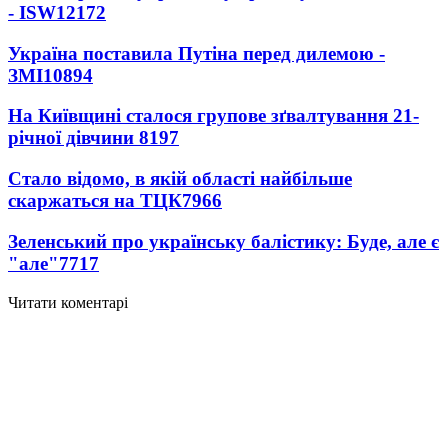
- ISW
12172
Україна поставила Путіна перед дилемою -
ЗМІ
10894
На Київщині сталося групове зґвалтування 21-
річної дівчини
8197
Стало відомо, в якій області найбільше
скаржаться на ТЦК
7966
Зеленський про українську балістику: Буде, але є
"але"
7717
Читати коментарі