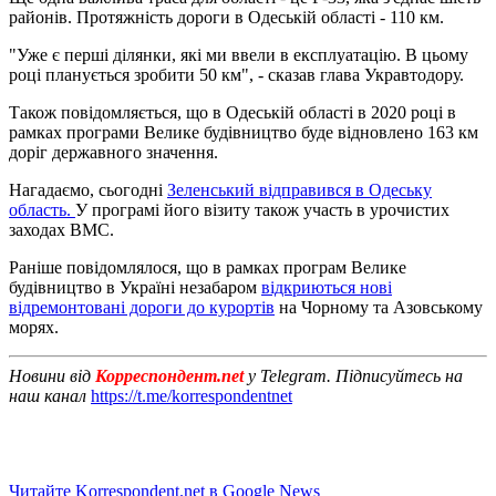
районів. Протяжність дороги в Одеській області - 110 км.
"Уже є перші ділянки, які ми ввели в експлуатацію. В цьому
році планується зробити 50 км", - сказав глава Укравтодору.
Також повідомляється, що в Одеській області в 2020 році в
рамках програми Велике будівництво буде відновлено 163 км
доріг державного значення.
Нагадаємо, сьогодні
Зеленський відправився в Одеську
область.
У програмі його візиту також участь в урочистих
заходах ВМС.
Раніше повідомлялося, що в рамках програм Велике
будівництво в Україні незабаром
відкриються нові
відремонтовані дороги до курортів
на Чорному та Азовському
морях.
Новини від
Корреспондент.net
у Telegram. Підписуйтесь на
наш канал
https://t.me/korrespondentnet
Читайте Korrespondent.net в Google News