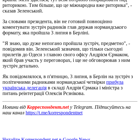
риторикою. Тим більше, що це міжнародна вже риторика", -
сказав Зеленський.
За словами президента, він не готовий повноцінно
коментувати зустріч радників глав держав нормандського
формату, яка пройшла 3 липня в Берліні.
"Я знаю, що дуже непогано пройшла зустріч, предметно", -
повідомив він. Зеленський зазначив, що тільки сьогодні
прилетів до Одеси з главою свого офісу Андрієм Єрмаком,
який брав участь у переговорах, і ще не обговорював з ним
зустріч детально.
Як повідомлялося, в п'ятницю, 3 липня, в Берлін на зустріч з
політичними радниками нормандської четвірки
прибула
українська делегація
в складі Андрія Єрмака і міністра з
питань реінтеграції Олексія Рєзнікова.
Новини від
Корреспондент.net
у Telegram. Підписуйтесь на
наш канал
https://t.me/korrespondentnet
Читайте Korrespondent.net в Google News