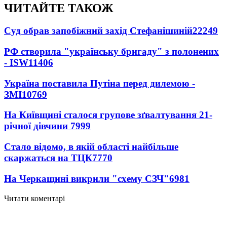
ЧИТАЙТЕ ТАКОЖ
Суд обрав запобіжний захід Стефанішиній
22249
РФ створила "українську бригаду" з полонених
- ISW
11406
Україна поставила Путіна перед дилемою -
ЗМІ
10769
На Київщині сталося групове зґвалтування 21-
річної дівчини
7999
Стало відомо, в якій області найбільше
скаржаться на ТЦК
7770
На Черкащині викрили "схему СЗЧ"
6981
Читати коментарі