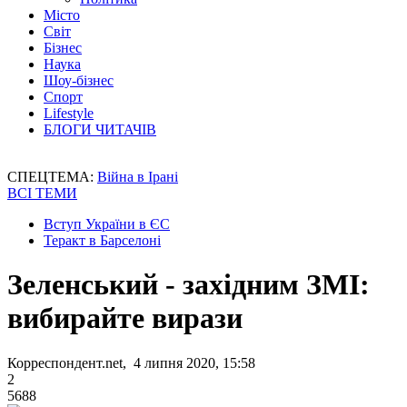
Місто
Світ
Бізнес
Наука
Шоу-бізнес
Спорт
Lifestyle
БЛОГИ ЧИТАЧІВ
СПЕЦТЕМА:
Війна в Ірані
ВСІ ТЕМИ
Вступ України в ЄС
Теракт в Барселоні
Зеленський - західним ЗМІ:
вибирайте вирази
Корреспондент.net, 4 липня 2020, 15:58
2
5688