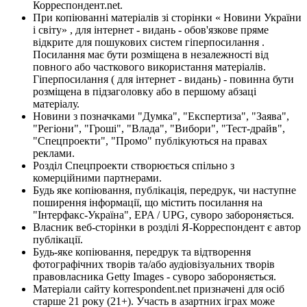
Корреспондент.net.
При копіюванні матеріалів зі сторінки « Новини України
і світу» , для інтернет - видань - обов'язкове пряме
відкрите для пошукових систем гіперпосилання .
Посилання має бути розміщена в незалежності від
повного або часткового використання матеріалів.
Гіперпосилання ( для інтернет - видань) - повинна бути
розміщена в підзаголовку або в першому абзаці
матеріалу.
Новини з позначками "Думка", "Експертиза", "Заява",
"Регіони", "Гроші", "Влада", "Вибори", "Тест-драйв",
"Спецпроекти", "Промо" публікуються на правах
реклами.
Розділ Спецпроекти створюється спільно з
комерційними партнерами.
Будь яке копіювання, публікація, передрук, чи наступне
поширення інформації, що містить посилання на
"Інтерфакс-Україна", EPA / UPG, суворо забороняється.
Власник веб-сторінки в розділі Я-Корреспондент є автор
публікації.
Будь-яке копіювання, передрук та відтворення
фотографічних творів та/або аудіовізуальних творів
правовласника Getty Images - суворо забороняється.
Матеріали сайту korrespondent.net призначені для осіб
старше 21 року (21+). Участь в азартних іграх може