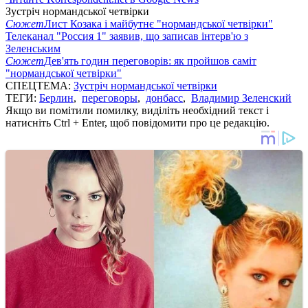
Зустріч нормандської четвірки
Сюжет
Лист Козака і майбутнє "нормандської четвірки"
Телеканал "Россия 1" заявив, що записав інтерв'ю з
Зеленським
Сюжет
Дев'ять годин переговорів: як пройшов саміт
"нормандської четвірки"
СПЕЦТЕМА:
Зустріч нормандської четвірки
ТЕГИ:
Берлин
,
переговоры
,
донбасс
,
Владимир Зеленский
Якщо ви помітили помилку, виділіть необхідний текст і
натисніть Ctrl + Enter, щоб повідомити про це редакцію.