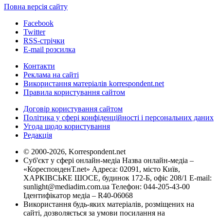
Повна версія сайту
Facebook
Twitter
RSS-стрічки
E-mail розсилка
Контакти
Реклама на сайті
Використання матеріалів korrespondent.net
Правила користування сайтом
Договір користування сайтом
Політика у сфері конфіденційності і персональних даних
Угода щодо користування
Редакція
© 2000-2026, Korrespondent.net
Суб'єкт у сфері онлайн-медіа Назва онлайн-медіа –
«КореспонденТ.net» Адреса: 02091, місто Київ,
ХАРКІВСЬКЕ ШОСЕ, будинок 172-Б, офіс 208/1 E-mail:
sunlight@mediadim.com.ua
Телефон: 044-205-43-00
Ідентифікатор медіа – R40-06068
Використання будь-яких матеріалів, розміщених на
сайті, дозволяється за умови посилання на