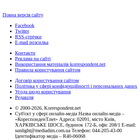
Повна версія сайту
Facebook
Twitter
RSS-стрічки
E-mail розсилка
Контакти
Реклама на сайті
Використання матеріалів korrespondent.net
Правила користування сайтом
Договір користування сайтом
Політика у сфері конфіденційності і персональних даних
Угода щодо користування
Редакція
© 2000-2026, Korrespondent.net
Суб'єкт у сфері онлайн-медіа Назва онлайн-медіа –
«КореспонденТ.net» Адреса: 02091, місто Київ,
ХАРКІВСЬКЕ ШОСЕ, будинок 172-Б, офіс 208/1 E-mail:
sunlight@mediadim.com.ua
Телефон: 044-205-43-00
Ідентифікатор медіа – R40-06068