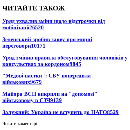
ЧИТАЙТЕ ТАКОЖ
Уряд ухвалив зміни щодо відстрочки від
мобілізації
26520
Зеленський зробив заяву про мирні
переговори
10171
Уряд змінив правила обслуговування чоловіків у
консульствах за кордоном
9845
"Медові пастки": СБУ попередила
військових
9679
Майора ВСП викрили на "допомозі"
військовому в СЗЧ
9139
Залужний: Україна не вступить до НАТО
8529
Читати коментарі