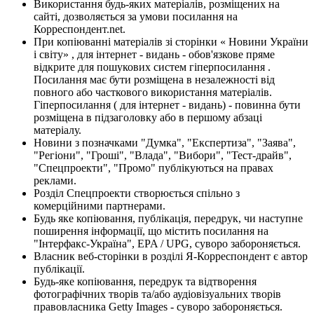
Використання будь-яких матеріалів, розміщених на
сайті, дозволяється за умови посилання на
Корреспондент.net.
При копіюванні матеріалів зі сторінки « Новини України
і світу» , для інтернет - видань - обов'язкове пряме
відкрите для пошукових систем гіперпосилання .
Посилання має бути розміщена в незалежності від
повного або часткового використання матеріалів.
Гіперпосилання ( для інтернет - видань) - повинна бути
розміщена в підзаголовку або в першому абзаці
матеріалу.
Новини з позначками "Думка", "Експертиза", "Заява",
"Регіони", "Гроші", "Влада", "Вибори", "Тест-драйв",
"Спецпроекти", "Промо" публікуються на правах
реклами.
Розділ Спецпроекти створюється спільно з
комерційними партнерами.
Будь яке копіювання, публікація, передрук, чи наступне
поширення інформації, що містить посилання на
"Інтерфакс-Україна", EPA / UPG, суворо забороняється.
Власник веб-сторінки в розділі Я-Корреспондент є автор
публікації.
Будь-яке копіювання, передрук та відтворення
фотографічних творів та/або аудіовізуальних творів
правовласника Getty Images - суворо забороняється.