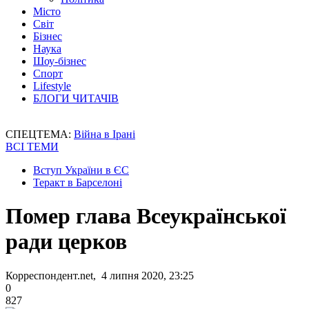
Місто
Світ
Бізнес
Наука
Шоу-бізнес
Спорт
Lifestyle
БЛОГИ ЧИТАЧІВ
СПЕЦТЕМА:
Війна в Ірані
ВСІ ТЕМИ
Вступ України в ЄС
Теракт в Барселоні
Помер глава Всеукраїнської
ради церков
Корреспондент.net, 4 липня 2020, 23:25
0
827