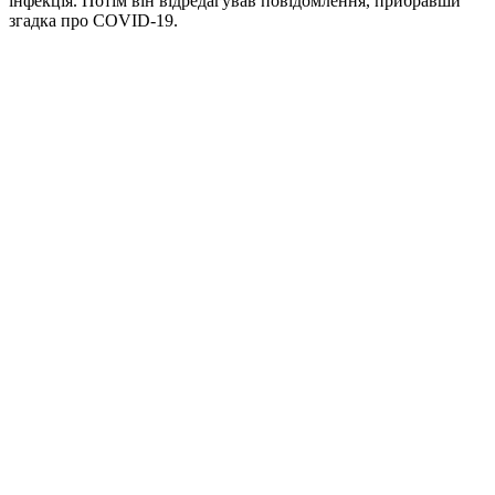
інфекція. Потім він відредагував повідомлення, прибравши
згадка про COVID-19.