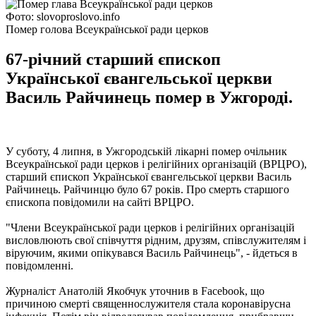
Фото: slovoproslovo.info
Помер голова Всеукраїнської ради церков
67-річний старший єпископ
Української євангельської церкви
Василь Райчинець помер в Ужгороді.
У суботу, 4 липня, в Ужгородській лікарні помер очільник
Всеукраїнської ради церков і релігійних організацій (ВРЦРО),
старший єпископ Української євангельської церкви Василь
Райчинець. Райчинцю було 67 років. Про смерть старшого
єпископа повідомили на сайті ВРЦРО.
"Члени Всеукраїнської ради церков і релігійних організацій
висловлюють свої співчуття рідним, друзям, співслужителям і
віруючим, якими опікувався Василь Райчинець", - йдеться в
повідомленні.
Журналіст Анатолій Якобчук уточнив в Facebook, що
причиною смерті священнослужителя стала коронавірусна