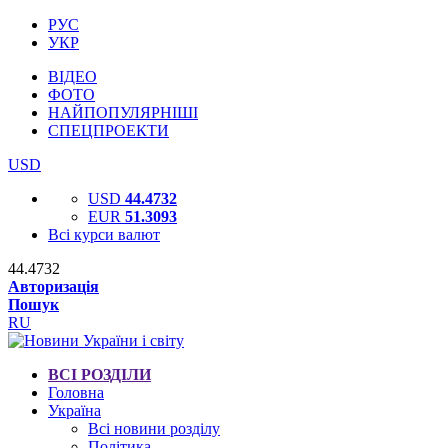
РУС
УКР
ВІДЕО
ФОТО
НАЙПОПУЛЯРНІШІ
СПЕЦПРОЕКТИ
USD
USD
44.4732
EUR
51.3093
Всі курси валют
44.4732
Авторизація
Пошук
RU
ВСІ РОЗДІЛИ
Головна
Україна
Всі новини розділу
Політика