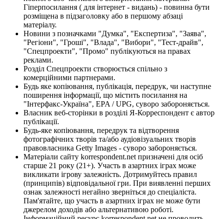
Гіперпосилання ( для інтернет - видань) - повинна бути
розміщена в підзаголовку або в першому абзаці
матеріалу.
Новини з позначками "Думка", "Експертиза", "Заява",
"Регіони", "Гроші", "Влада", "Вибори", "Тест-драйв",
"Спецпроекти", "Промо" публікуються на правах
реклами.
Розділ Спецпроекти створюється спільно з
комерційними партнерами.
Будь яке копіювання, публікація, передрук, чи наступне
поширення інформації, що містить посилання на
"Інтерфакс-Україна", EPA / UPG, суворо забороняється.
Власник веб-сторінки в розділі Я-Корреспондент є автор
публікації.
Будь-яке копіювання, передрук та відтворення
фотографічних творів та/або аудіовізуальних творів
правовласника Getty Images - суворо забороняється.
Матеріали сайту korrespondent.net призначені для осіб
старше 21 року (21+). Участь в азартних іграх може
викликати ігрову залежність. Дотримуйтесь правил
(принципів) відповідальної гри. При виявленні перших
ознак залежності негайно зверніться до спеціаліста.
Пам'ятайте, що участь в азартних іграх не може бути
джерелом доходів або альтернативою роботі.
Інформаційний ресурс korrespondent.net не проводить