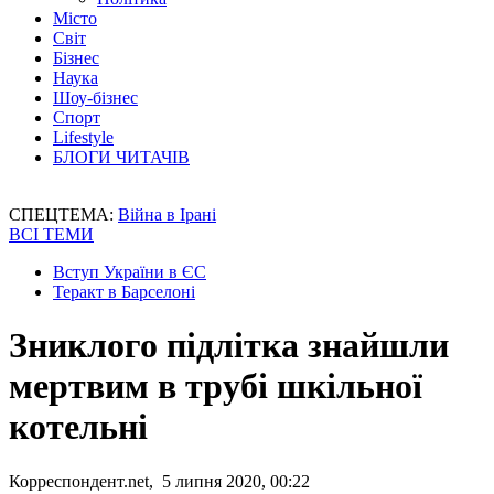
Місто
Світ
Бізнес
Наука
Шоу-бізнес
Спорт
Lifestyle
БЛОГИ ЧИТАЧІВ
СПЕЦТЕМА:
Війна в Ірані
ВСІ ТЕМИ
Вступ України в ЄС
Теракт в Барселоні
Зниклого підлітка знайшли
мертвим в трубі шкільної
котельні
Корреспондент.net, 5 липня 2020, 00:22