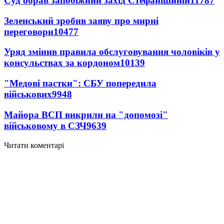
Суд обрав запобіжний захід Стефанішиній
11787
Зеленський зробив заяву про мирні
переговори
10477
Уряд змінив правила обслуговування чоловіків у
консульствах за кордоном
10139
"Медові пастки": СБУ попередила
військових
9948
Майора ВСП викрили на "допомозі"
військовому в СЗЧ
9639
Читати коментарі