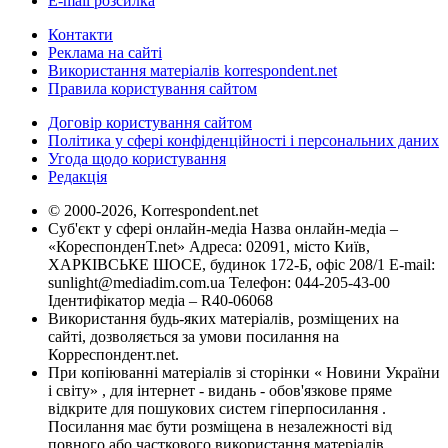
E-mail розсилка
Контакти
Реклама на сайті
Використання матеріалів korrespondent.net
Правила користування сайтом
Договір користування сайтом
Політика у сфері конфіденційності і персональних даних
Угода щодо користування
Редакція
© 2000-2026, Korrespondent.net
Суб'єкт у сфері онлайн-медіа Назва онлайн-медіа –
«КореспонденТ.net» Адреса: 02091, місто Київ,
ХАРКІВСЬКЕ ШОСЕ, будинок 172-Б, офіс 208/1 E-mail:
sunlight@mediadim.com.ua
Телефон: 044-205-43-00
Ідентифікатор медіа – R40-06068
Використання будь-яких матеріалів, розміщених на
сайті, дозволяється за умови посилання на
Корреспондент.net.
При копіюванні матеріалів зі сторінки « Новини України
і світу» , для інтернет - видань - обов'язкове пряме
відкрите для пошукових систем гіперпосилання .
Посилання має бути розміщена в незалежності від
повного або часткового використання матеріалів.