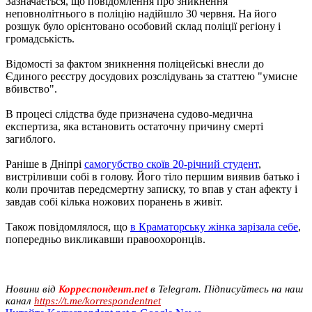
Зазначається, що повідомлення про зникнення
неповнолітнього в поліцію надійшло 30 червня. На його
розшук було орієнтовано особовий склад поліції регіону і
громадськість.
Відомості за фактом зникнення поліцейські внесли до
Єдиного реєстру досудових розслідувань за статтею "умисне
вбивство".
В процесі слідства буде призначена судово-медична
експертиза, яка встановить остаточну причину смерті
загиблого.
Раніше в Дніпрі
самогубство скоїв 20-річний студент
,
вистріливши собі в голову. Його тіло першим виявив батько і
коли прочитав передсмертну записку, то впав у стан афекту і
завдав собі кілька ножових поранень в живіт.
Також повідомлялося, що
в Краматорську жінка зарізала себе
,
попередньо викликавши правоохоронців.
Новини від
Корреспондент.net
в Telegram. Підписуйтесь на наш
канал
https://t.me/korrespondentnet