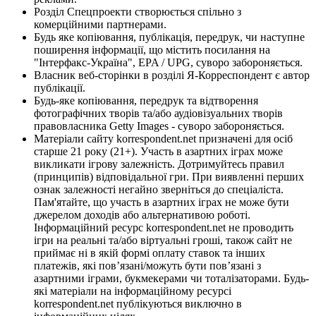
Розділ Спецпроекти створюється спільно з
комерційними партнерами.
Будь яке копіювання, публікація, передрук, чи наступне
поширення інформації, що містить посилання на
"Інтерфакс-Україна", EPA / UPG, суворо забороняється.
Власник веб-сторінки в розділі Я-Корреспондент є автор
публікації.
Будь-яке копіювання, передрук та відтворення
фотографічних творів та/або аудіовізуальних творів
правовласника Getty Images - суворо забороняється.
Матеріали сайту korrespondent.net призначені для осіб
старше 21 року (21+). Участь в азартних іграх може
викликати ігрову залежність. Дотримуйтесь правил
(принципів) відповідальної гри. При виявленні перших
ознак залежності негайно зверніться до спеціаліста.
Пам'ятайте, що участь в азартних іграх не може бути
джерелом доходів або альтернативою роботі.
Інформаційний ресурс korrespondent.net не проводить
ігри на реальні та/або віртуальні гроші, також сайт не
приймає ні в якій формі оплату ставок та інших
платежів, які пов’язані/можуть бути пов’язані з
азартними іграми, букмекерами чи тоталізаторами. Будь-
які матеріали на інформаційному ресурсі
korrespondent.net публікуються виключно в