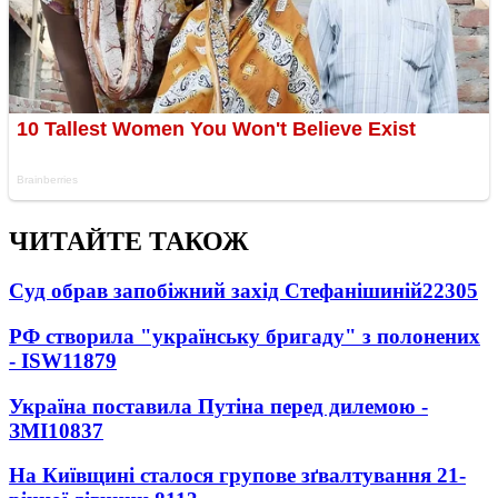
ЧИТАЙТЕ ТАКОЖ
Суд обрав запобіжний захід Стефанішиній
22305
РФ створила "українську бригаду" з полонених
- ISW
11879
Україна поставила Путіна перед дилемою -
ЗМІ
10837
На Київщині сталося групове зґвалтування 21-