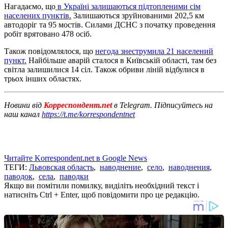
Нагадаємо, що
в Україні залишаються підтопленими сім
населених пунктів.
Залишаються зруйнованими 202,5 ​​км
автодоріг та 95 мостів. Силами ДСНС з початку проведення
робіт врятовано 478 осіб.
Також повідомлялося, що
негода знеструмила 21 населений
пункт.
Найбільше аварій сталося в Київській області, там без
світла залишилися 14 сіл. Також обриви ліній відбулися в
трьох інших областях.
Новини від
Корреспондент.net
в Telegram. Підписуйтесь на
наш канал
https://t.me/korrespondentnet
Читайте Korrespondent.net в Google News
ТЕГИ:
Львовская область
,
наводнение
,
село
,
наводнения
,
паводок
,
села
,
паводки
Якщо ви помітили помилку, виділіть необхідний текст і
натисніть Ctrl + Enter, щоб повідомити про це редакцію.