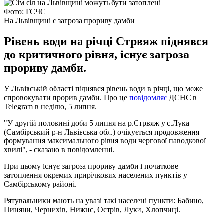
Фото: ГСЧС
На Львівщині є загроза прориву дамби
Рівень води на річці Стрвяж піднявся
до критичного рівня, існує загроза
прориву дамби.
У Львівській області піднявся рівень води в річці, що може
спровокувати прорив дамби. Про це
повідомляє
ДСНС в
Telegram в неділю, 5 липня.
"У другій половині доби 5 липня на р.Стрвяж у с.Лука
(Самбірський р-н Львівська обл.) очікується продовження
формування максимального рівня води чергової паводкової
хвилі", - сказано в повідомленні.
При цьому існує загроза прориву дамби і початкове
затоплення окремих прирічкових населених пунктів у
Самбірському районі.
Рятувальники мають на увазі такі населені пункти: Бабино,
Пиняни, Чернихів, Нижнє, Острів, Луки, Хлопчиці.