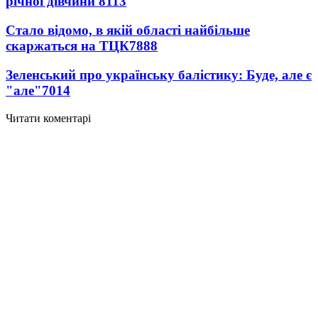
річної дівчини
8113
Стало відомо, в якій області найбільше
скаржаться на ТЦК
7888
Зеленський про українську балістику: Буде, але є
"але"
7014
Читати коментарі