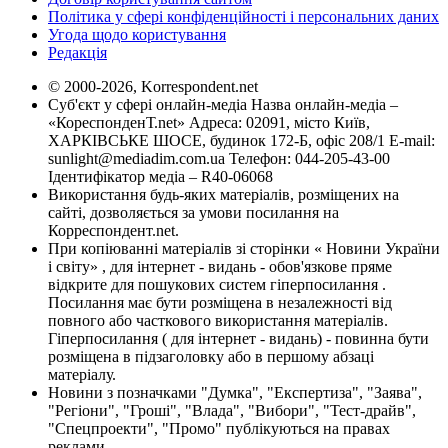
Політика у сфері конфіденційності і персональних даних
Угода щодо користування
Редакція
© 2000-2026, Korrespondent.net
Суб'єкт у сфері онлайн-медіа Назва онлайн-медіа –
«КореспонденТ.net» Адреса: 02091, місто Київ,
ХАРКІВСЬКЕ ШОСЕ, будинок 172-Б, офіс 208/1 E-mail:
sunlight@mediadim.com.ua
Телефон: 044-205-43-00
Ідентифікатор медіа – R40-06068
Використання будь-яких матеріалів, розміщених на
сайті, дозволяється за умови посилання на
Корреспондент.net.
При копіюванні матеріалів зі сторінки « Новини України
і світу» , для інтернет - видань - обов'язкове пряме
відкрите для пошукових систем гіперпосилання .
Посилання має бути розміщена в незалежності від
повного або часткового використання матеріалів.
Гіперпосилання ( для інтернет - видань) - повинна бути
розміщена в підзаголовку або в першому абзаці
матеріалу.
Новини з позначками "Думка", "Експертиза", "Заява",
"Регіони", "Гроші", "Влада", "Вибори", "Тест-драйв",
"Спецпроекти", "Промо" публікуються на правах
реклами.