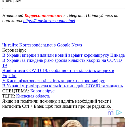
критеріям.
Новини від
Корреспондент.net
в Telegram. Підписуйтесь на
наш канал
https://t.me/korrespondentnet
Читайте Korrespondent.net в Google News
Коронавірус
В Україні вперше виявили новий варіант коронавірусу Цикада
В Україні за тиждень різко зросла кількість хворих на COVID-
19
Нові штами COVID-19: особливості та кількість хворих в
Україні
У Києві різко зросла кількість хворих на коронавірус
В Україні утричі зросла кількість випадків COVID за тиждень
СПЕЦТЕМА:
Коронавірус
ТЕГИ:
Киевская область
Якщо ви помітили помилку, виділіть необхідний текст і
натисніть Ctrl + Enter, щоб повідомити про це редакцію.