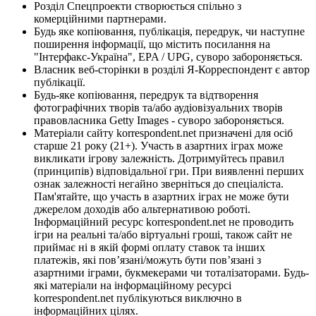
Розділ Спецпроекти створюється спільно з
комерційними партнерами.
Будь яке копіювання, публікація, передрук, чи наступне
поширення інформації, що містить посилання на
"Інтерфакс-Україна", EPA / UPG, суворо забороняється.
Власник веб-сторінки в розділі Я-Корреспондент є автор
публікації.
Будь-яке копіювання, передрук та відтворення
фотографічних творів та/або аудіовізуальних творів
правовласника Getty Images - суворо забороняється.
Матеріали сайту korrespondent.net призначені для осіб
старше 21 року (21+). Участь в азартних іграх може
викликати ігрову залежність. Дотримуйтесь правил
(принципів) відповідальної гри. При виявленні перших
ознак залежності негайно зверніться до спеціаліста.
Пам'ятайте, що участь в азартних іграх не може бути
джерелом доходів або альтернативою роботі.
Інформаційний ресурс korrespondent.net не проводить
ігри на реальні та/або віртуальні гроші, також сайт не
приймає ні в якій формі оплату ставок та інших
платежів, які пов’язані/можуть бути пов’язані з
азартними іграми, букмекерами чи тоталізаторами. Будь-
які матеріали на інформаційному ресурсі
korrespondent.net публікуються виключно в
інформаційних цілях.