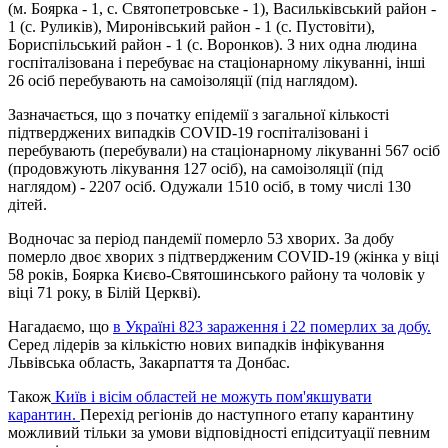
(м. Боярка - 1, с. Святопетровське - 1), Васильківський район -
1 (с. Руликів), Миронівський район - 1 (с. Пустовіти),
Бориспільський район - 1 (с. Воронков). З них одна людина
госпіталізована і перебуває на стаціонарному лікуванні, інші
26 осіб перебувають на самоізоляції (під наглядом).
Зазначається, що з початку епідемії з загальної кількості
підтверджених випадків COVID-19 госпіталізовані і
перебувають (перебували) на стаціонарному лікуванні 567 осіб
(продовжують лікування 127 осіб), на самоізоляції (під
наглядом) - 2207 осіб. Одужали 1510 осіб, в тому числі 130
дітей.
Водночас за період пандемії померло 53 хворих. За добу
померло двоє хворих з підтвердженим COVID-19 (жінка у віці
58 років, Боярка Києво-Святошинського району та чоловік у
віці 71 року, в Білій Церкві).
Нагадаємо, що
в Україні 823 зараження і 22 померлих за добу.
Серед лідерів за кількістю нових випадків інфікування
Львівська область, Закарпаття та Донбас.
Також
Київ і вісім областей не можуть пом'якшувати
карантин.
Перехід регіонів до наступного етапу карантину
можливий тільки за умови відповідності епідситуації певним