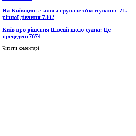
На Київщині сталося групове зґвалтування 21-
річної дівчини
7802
Київ про рішення Швеції щодо судна: Це
прецедент
7674
Читати коментарі