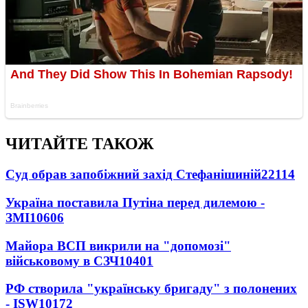
ЧИТАЙТЕ ТАКОЖ
Суд обрав запобіжний захід Стефанішиній
22114
Україна поставила Путіна перед дилемою -
ЗМІ
10606
Майора ВСП викрили на "допомозі"
військовому в СЗЧ
10401
РФ створила "українську бригаду" з полонених
- ISW
10172