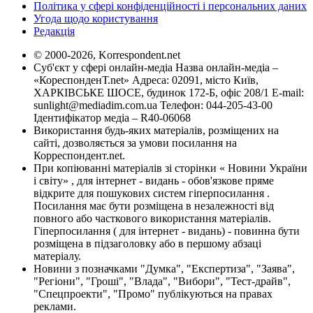
Політика у сфері конфіденційності і персональних даних
Угода щодо користування
Редакція
© 2000-2026, Korrespondent.net
Суб'єкт у сфері онлайн-медіа Назва онлайн-медіа –
«КореспонденТ.net» Адреса: 02091, місто Київ,
ХАРКІВСЬКЕ ШОСЕ, будинок 172-Б, офіс 208/1 E-mail:
sunlight@mediadim.com.ua
Телефон: 044-205-43-00
Ідентифікатор медіа – R40-06068
Використання будь-яких матеріалів, розміщених на
сайті, дозволяється за умови посилання на
Корреспондент.net.
При копіюванні матеріалів зі сторінки « Новини України
і світу» , для інтернет - видань - обов'язкове пряме
відкрите для пошукових систем гіперпосилання .
Посилання має бути розміщена в незалежності від
повного або часткового використання матеріалів.
Гіперпосилання ( для інтернет - видань) - повинна бути
розміщена в підзаголовку або в першому абзаці
матеріалу.
Новини з позначками "Думка", "Експертиза", "Заява",
"Регіони", "Гроші", "Влада", "Вибори", "Тест-драйв",
"Спецпроекти", "Промо" публікуються на правах
реклами.