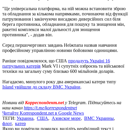
"Це універсальна платформа, на ній можна встановити зброю
та обладнання за кількома напрямками, починаючи від функції
патрулювання і закінчуючи висадкою диверсійних сил біля
берега противника, обладнання для пошуку та знищення мін,
ракетні комплекси малої дальності для знищення
противника", - додав він.
Серед першочергових завдань Неїжпапа назвав навчання
професійному управлінню новими бойовими одиницями.
Раніше повідомлялося, що США
продадуть Україні 16
патрульних катерів
Mark VI і супутніх озброєнь та військової
техніки на загальну суму близько 600 мільйонів доларів.
Нагадаємо, минулого року два американські катери типу
Island увійшли до складу ВМС України
.
Новини від
Корреспондент.net
у Telegram. Підписуйтесь на
наш канал
https://t.me/korrespondentnet
Читайте Korrespondent.net в Google News
ТЕГИ:
Украина
,
США
,
Азовское море
,
ВМС Украины
,
флот
,
катер
Якщо ви помітили помилку, виділіть необхідний текст і