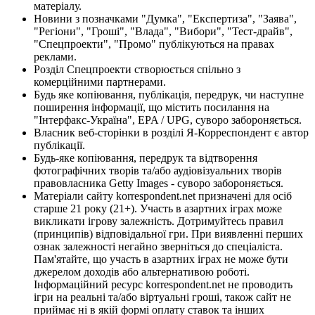
матеріалу.
Новини з позначками "Думка", "Експертиза", "Заява",
"Регіони", "Гроші", "Влада", "Вибори", "Тест-драйв",
"Спецпроекти", "Промо" публікуються на правах
реклами.
Розділ Спецпроекти створюється спільно з
комерційними партнерами.
Будь яке копіювання, публікація, передрук, чи наступне
поширення інформації, що містить посилання на
"Інтерфакс-Україна", EPA / UPG, суворо забороняється.
Власник веб-сторінки в розділі Я-Корреспондент є автор
публікації.
Будь-яке копіювання, передрук та відтворення
фотографічних творів та/або аудіовізуальних творів
правовласника Getty Images - суворо забороняється.
Матеріали сайту korrespondent.net призначені для осіб
старше 21 року (21+). Участь в азартних іграх може
викликати ігрову залежність. Дотримуйтесь правил
(принципів) відповідальної гри. При виявленні перших
ознак залежності негайно зверніться до спеціаліста.
Пам'ятайте, що участь в азартних іграх не може бути
джерелом доходів або альтернативою роботі.
Інформаційний ресурс korrespondent.net не проводить
ігри на реальні та/або віртуальні гроші, також сайт не
приймає ні в якій формі оплату ставок та інших