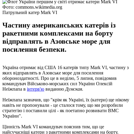
Фото: commons.wikimedia.org
Патрульний катер Mark VI
Частину американських катерів із
ракетними комплексами на борту
відправлять в Азовське море для
посилення безпеки.
Україна отримає від США 16 катерів типу Mark VI, частину з
яких відправлять в Азовське море для посилення
обороноздатності. Про це в неділю, 5 липня, повідомив
командувач Військово-морських сил України Олексій
Неїжпапа в
інтерв'ю
виданню
Думская
.
Неїжпапа зазначив, що "крім як Україні, їх (катери) ще нікому
навіть не пропонували - це сталося тому, що ми розробили
стратегію і поставили цілі - як поетапно розвивати ВМС
України".
Цінність Mark VI командувач пояснив тим, що це
найсучасніші катери з ракетними комплексами на борту.