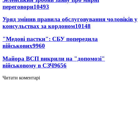
переговори
10493
Уряд змінив правила обслуговування чоловіків у
консульствах за кордоном
10148
"Медові пастки": СБУ попередила
військових
9960
Майора ВСП викрили на "допомозі"
військовому в СЗЧ
9656
Читати коментарі