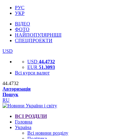
РУС
УКР
ВІДЕО
ФОТО
НАЙПОПУЛЯРНІШІ
СПЕЦПРОЕКТИ
USD
USD
44.4732
EUR
51.3093
Всі курси валют
44.4732
Авторизація
Пошук
RU
ВСІ РОЗДІЛИ
Головна
Україна
Всі новини розділу
Політика