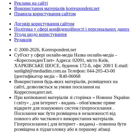
Реклама на сайті
Використання матеріалів korrespondent.net
Правила користування сайтом
Договір користування сайтом
Політика у сфері конфіденційності і персональних даних
Угода щодо користування
Редакція
© 2000-2026, Korrespondent.net
Суб'єкт у сфері онлайн-медіа Назва онлайн-медіа –
«КореспонденТ.net» Адреса: 02091, місто Київ,
ХАРКІВСЬКЕ ШОСЕ, будинок 172-Б, офіс 208/1 E-mail:
sunlight@mediadim.com.ua
Телефон: 044-205-43-00
Ідентифікатор медіа – R40-06068
Використання будь-яких матеріалів, розміщених на
сайті, дозволяється за умови посилання на
Корреспондент.net.
При копіюванні матеріалів зі сторінки « Новини України
і світу» , для інтернет - видань - обов'язкове пряме
відкрите для пошукових систем гіперпосилання .
Посилання має бути розміщена в незалежності від
повного або часткового використання матеріалів.
Гіперпосилання ( для інтернет - видань) - повинна бути
розміщена в підзаголовку або в першому абзаці