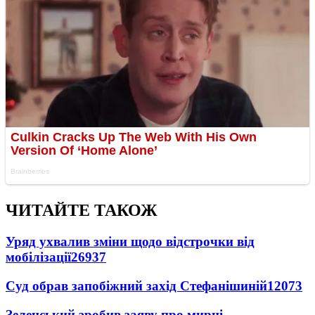
ЧИТАЙТЕ ТАКОЖ
Уряд ухвалив зміни щодо відстрочки від
мобілізації
26937
Суд обрав запобіжний захід Стефанішиній
12073
Зеленський зробив заяву про мирні