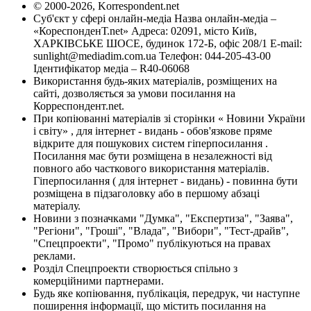
© 2000-2026, Korrespondent.net
Суб'єкт у сфері онлайн-медіа Назва онлайн-медіа –
«КореспонденТ.net» Адреса: 02091, місто Київ,
ХАРКІВСЬКЕ ШОСЕ, будинок 172-Б, офіс 208/1 E-mail:
sunlight@mediadim.com.ua
Телефон: 044-205-43-00
Ідентифікатор медіа – R40-06068
Використання будь-яких матеріалів, розміщених на
сайті, дозволяється за умови посилання на
Корреспондент.net.
При копіюванні матеріалів зі сторінки « Новини України
і світу» , для інтернет - видань - обов'язкове пряме
відкрите для пошукових систем гіперпосилання .
Посилання має бути розміщена в незалежності від
повного або часткового використання матеріалів.
Гіперпосилання ( для інтернет - видань) - повинна бути
розміщена в підзаголовку або в першому абзаці
матеріалу.
Новини з позначками "Думка", "Експертиза", "Заява",
"Регіони", "Гроші", "Влада", "Вибори", "Тест-драйв",
"Спецпроекти", "Промо" публікуються на правах
реклами.
Розділ Спецпроекти створюється спільно з
комерційними партнерами.
Будь яке копіювання, публікація, передрук, чи наступне
поширення інформації, що містить посилання на