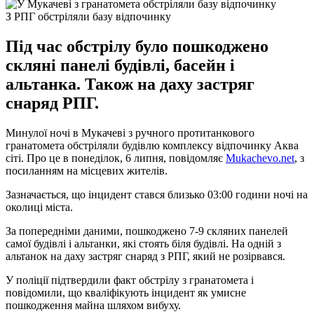
З РПГ обстріляли базу відпочинку
Під час обстрілу було пошкоджено
скляні панелі будівлі, басейн і
альтанка. Також на даху застряг
снаряд РПГ.
Минулої ночі в Мукачеві з ручного протитанкового
гранатомета обстріляли будівлю комплексу відпочинку Аква
сіті. Про це в понеділок, 6 липня, повідомляє
Мukachevo.net
, з
посиланням на місцевих жителів.
Зазначається, що інцидент стався близько 03:00 години ночі на
околиці міста.
За попередніми даними, пошкоджено 7-9 скляних панелей
самої будівлі і альтанки, які стоять біля будівлі. На одній з
альтанок на даху застряг снаряд з РПГ, який не розірвався.
У поліції підтвердили факт обстрілу з гранатомета і
повідомили, що кваліфікують інцидент як умисне
пошкодження майна шляхом вибуху.