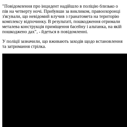
"Повідомлення про інцидент надійшло в поліцію близько о
пів на четверту ночі. Прибувши за викликом, правоохоронці
з'ясували, що невідомий влучив з гранатомета на територію
комплексу відпочинку. В результаті, пошкодження отримали
металева конструкція приміщення басейну і альтанка, на якій
пошкоджено дах", - йдеться в повідомленні.
У поліції зазначили, що вживають заходів щодо встановлення
та затримання стрілка.