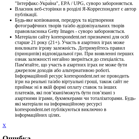
"Інтерфакс-Україна", EPA / UPG, суворо забороняється.
Власник веб-сторінки в розділі Я-Корреспондент є автор
публікації.
Будь-яке копіювання, передрук та відтворення
фотографічних творів та/або аудіовізуальних творів
правовласника Getty Images - суворо забороняється.
Матеріали сайту korrespondent.net призначені для осіб
старше 21 року (21+). Участь в азартних іграх може
викликати ігрову залежність. Дотримуйтесь правил
(принципів) відповідальної гри. При виявленні перших
ознак залежності негайно зверніться до спеціаліста.
Пам'ятайте, що участь в азартних іграх не може бути
джерелом доходів або альтернативою роботі.
Інформаційний ресурс korrespondent.net не проводить
ігри на реальні та/або віртуальні гроші, також сайт не
приймає ні в якій формі оплату ставок та інших
платежів, які пов’язані/можуть бути пов’язані з
азартними іграми, букмекерами чи тоталізаторами. Будь-
які матеріали на інформаційному ресурсі
korrespondent.net публікуються виключно в
інформаційних цілях.
X
Ошибка