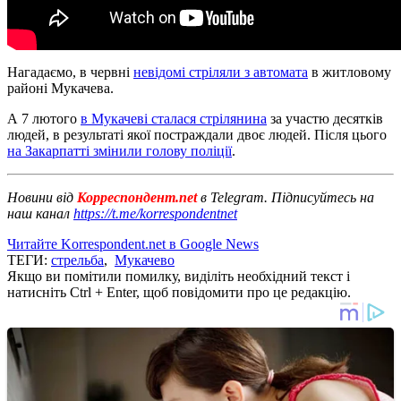
Нагадаємо, в червні
невідомі стріляли з автомата
в житловому
районі Мукачева.
А 7 лютого
в Мукачеві сталася стрілянина
за участю десятків
людей, в результаті якої постраждали двоє людей. Після цього
на Закарпатті змінили голову поліції
.
Новини від
Корреспондент.net
в Telegram. Підписуйтесь на
наш канал
https://t.me/korrespondentnet
Читайте Korrespondent.net в Google News
ТЕГИ:
стрельба
,
Мукачево
Якщо ви помітили помилку, виділіть необхідний текст і
натисніть Ctrl + Enter, щоб повідомити про це редакцію.