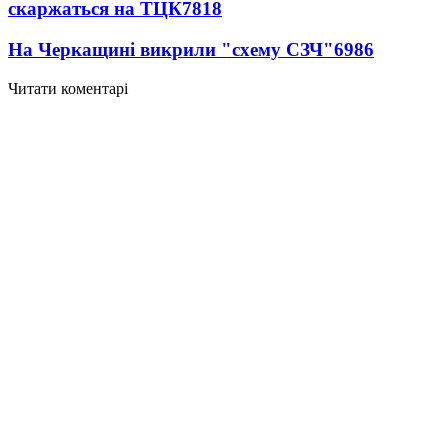
скаржаться на ТЦК
7818
На Черкащині викрили "схему СЗЧ"
6986
Читати коментарі