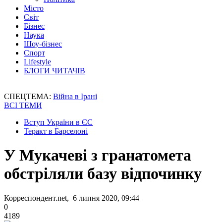
Місто
Світ
Бізнес
Наука
Шоу-бізнес
Спорт
Lifestyle
БЛОГИ ЧИТАЧІВ
СПЕЦТЕМА:
Війна в Ірані
ВСІ ТЕМИ
Вступ України в ЄС
Теракт в Барселоні
У Мукачеві з гранатомета
обстріляли базу відпочинку
Корреспондент.net, 6 липня 2020, 09:44
0
4189