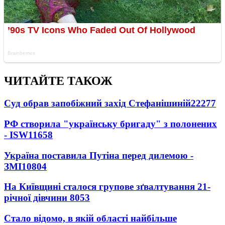
ЧИТАЙТЕ ТАКОЖ
Суд обрав запобіжний захід Стефанішиній
22277
РФ створила "українську бригаду" з полонених
- ISW
11658
Україна поставила Путіна перед дилемою -
ЗМІ
10804
На Київщині сталося групове зґвалтування 21-
річної дівчини
8053
Стало відомо, в якій області найбільше