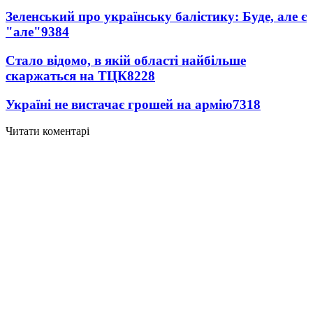
Зеленський про українську балістику: Буде, але є
"але"
9384
Стало відомо, в якій області найбільше
скаржаться на ТЦК
8228
Україні не вистачає грошей на армію
7318
Читати коментарі