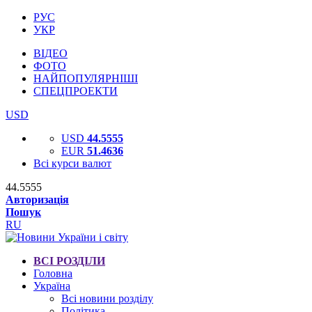
РУС
УКР
ВІДЕО
ФОТО
НАЙПОПУЛЯРНІШІ
СПЕЦПРОЕКТИ
USD
USD
44.5555
EUR
51.4636
Всі курси валют
44.5555
Авторизація
Пошук
RU
ВСІ РОЗДІЛИ
Головна
Україна
Всі новини розділу
Політика