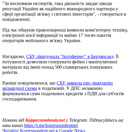
"За висновком експертів, така діяльність завдає шкоди
репутації України як надійного міжнародного партнера у
сфері організації зв'язку і світових інвесторів", - говориться в
повідомленні.
Під час обшуків правоохоронці виявили комп'ютерну техніку,
електронні носії інформації та майже 17 тисяч пакетів
операторів мобільного зв'язку України.
Нагадаємо,
СБУ ліквідувала "ботоферму" в Бердянську
. Її
потужності дозволяли генерувати фейки і маніпулятивні
матеріали від імені понад 500 спамерських пошукових
роботів.
Раніше повідомлялося, що
СБУ заявила про ліквідацію
мільярдної схеми
в податковій. У ДПС незаконно
формувалися суми податкових кредитів з ПДВ для суб'єктів
господарювання.
Новини від
Корреспондент.net
у Telegram. Підписуйтесь на
наш канал
https://t.me/korrespondentnet
Читайте Korrespondent.net в Google News