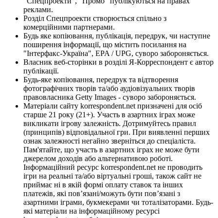
"Спецпроекти", "Промо" публікуються на правах
реклами.
Розділ Спецпроекти створюється спільно з
комерційними партнерами.
Будь яке копіювання, публікація, передрук, чи наступне
поширення інформації, що містить посилання на
"Інтерфакс-Україна", EPA / UPG, суворо забороняється.
Власник веб-сторінки в розділі Я-Корреспондент є автор
публікації.
Будь-яке копіювання, передрук та відтворення
фотографічних творів та/або аудіовізуальних творів
правовласника Getty Images - суворо забороняється.
Матеріали сайту korrespondent.net призначені для осіб
старше 21 року (21+). Участь в азартних іграх може
викликати ігрову залежність. Дотримуйтесь правил
(принципів) відповідальної гри. При виявленні перших
ознак залежності негайно зверніться до спеціаліста.
Пам'ятайте, що участь в азартних іграх не може бути
джерелом доходів або альтернативою роботі.
Інформаційний ресурс korrespondent.net не проводить
ігри на реальні та/або віртуальні гроші, також сайт не
приймає ні в якій формі оплату ставок та інших
платежів, які пов’язані/можуть бути пов’язані з
азартними іграми, букмекерами чи тоталізаторами. Будь-
які матеріали на інформаційному ресурсі