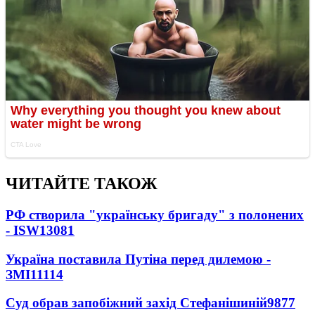
ЧИТАЙТЕ ТАКОЖ
РФ створила "українську бригаду" з полонених
- ISW
13081
Україна поставила Путіна перед дилемою -
ЗМІ
11114
Суд обрав запобіжний захід Стефанішиній
9877