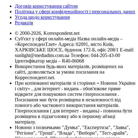
Договір користування сайтом
Політика у сфері конфіденційності і персональних даних
Угода щодо користування
Редакція
© 2000-2026, Korrespondent.net
Суб'єкт у сфері онлайн-медіа Назва онлайн-медіа –
«КореспонденТ.net» Адреса: 02091, місто Київ,
ХАРКІВСЬКЕ ШОСЕ, будинок 172-Б, офіс 208/1 E-mail:
sunlight@mediadim.com.ua
Телефон: 044-205-43-00
Ідентифікатор медіа – R40-06068
Використання будь-яких матеріалів, розміщених на
сайті, дозволяється за умови посилання на
Корреспондент.net.
При копіюванні матеріалів зі сторінки « Новини України
і світу» , для інтернет - видань - обов'язкове пряме
відкрите для пошукових систем гіперпосилання .
Посилання має бути розміщена в незалежності від
повного або часткового використання матеріалів.
Гіперпосилання ( для інтернет - видань) - повинна бути
розміщена в підзаголовку або в першому абзаці
матеріалу.
Новини з позначками "Думка", "Експертиза", "Заява",
"Регіони", "Гроші", "Влада", "Вибори", "Тест-драйв",