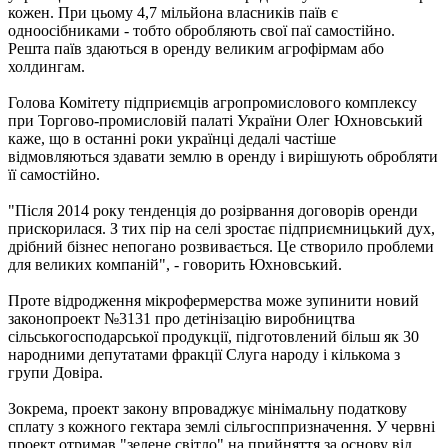
кожен. При цьому 4,7 мільйона власників паїв є
одноосібниками - тобто обробляють свої паї самостійно.
Решта паїв здаються в оренду великим агрофірмам або
холдингам.
Голова Комітету підприємців агропромислового комплексу
при Торгово-промисловій палаті України Олег Юхновський
каже, що в останні роки українці дедалі частіше
відмовляються здавати землю в оренду і вирішують обробляти
її самостійно.
"Після 2014 року тенденція до розірвання договорів оренди
прискорилася. З тих пір на селі зростає підприємницький дух,
дрібний бізнес непогано розвивається. Це створило проблеми
для великих компаній", - говорить Юхновський.
Проте відродження мікрофермерства може зупинити новий
законопроект №3131 про детінізацію виробництва
сільськогосподарської продукції, підготовлений більш як 30
народними депутатами фракції Слуга народу і кількома з
групи Довіра.
Зокрема, проект закону впроваджує мінімальну податкову
сплату з кожного гектара землі сільгосппризначення. У червні
проект отримав "зелене світло" на прийняття за основу від