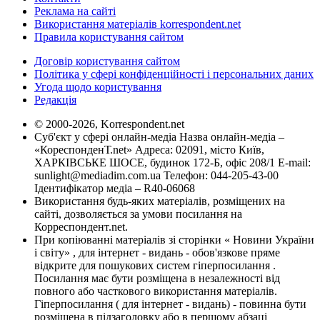
Реклама на сайті
Використання матеріалів korrespondent.net
Правила користування сайтом
Договір користування сайтом
Політика у сфері конфіденційності і персональних даних
Угода щодо користування
Редакція
© 2000-2026, Korrespondent.net
Суб'єкт у сфері онлайн-медіа Назва онлайн-медіа –
«КореспонденТ.net» Адреса: 02091, місто Київ,
ХАРКІВСЬКЕ ШОСЕ, будинок 172-Б, офіс 208/1 E-mail:
sunlight@mediadim.com.ua
Телефон: 044-205-43-00
Ідентифікатор медіа – R40-06068
Використання будь-яких матеріалів, розміщених на
сайті, дозволяється за умови посилання на
Корреспондент.net.
При копіюванні матеріалів зі сторінки « Новини України
і світу» , для інтернет - видань - обов'язкове пряме
відкрите для пошукових систем гіперпосилання .
Посилання має бути розміщена в незалежності від
повного або часткового використання матеріалів.
Гіперпосилання ( для інтернет - видань) - повинна бути
розміщена в підзаголовку або в першому абзаці