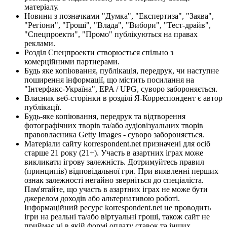
матеріалу.
Новини з позначками "Думка", "Експертиза", "Заява",
"Регіони", "Гроші", "Влада", "Вибори", "Тест-драйв",
"Спецпроекти", "Промо" публікуються на правах
реклами.
Розділ Спецпроекти створюється спільно з
комерційними партнерами.
Будь яке копіювання, публікація, передрук, чи наступне
поширення інформації, що містить посилання на
"Інтерфакс-Україна", EPA / UPG, суворо забороняється.
Власник веб-сторінки в розділі Я-Корреспондент є автор
публікації.
Будь-яке копіювання, передрук та відтворення
фотографічних творів та/або аудіовізуальних творів
правовласника Getty Images - суворо забороняється.
Матеріали сайту korrespondent.net призначені для осіб
старше 21 року (21+). Участь в азартних іграх може
викликати ігрову залежність. Дотримуйтесь правил
(принципів) відповідальної гри. При виявленні перших
ознак залежності негайно зверніться до спеціаліста.
Пам'ятайте, що участь в азартних іграх не може бути
джерелом доходів або альтернативою роботі.
Інформаційний ресурс korrespondent.net не проводить
ігри на реальні та/або віртуальні гроші, також сайт не
приймає ні в якій формі оплату ставок та інших