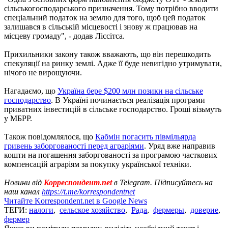
сільськогосподарського призначення. Тому потрібно вводити
спеціальний податок на землю для того, щоб цей податок
залишався в сільській місцевості і знову ж працював на
місцеву громаду", - додав Ліссітса.
Прихильники закону також вважають, що він перешкодить
спекуляції на ринку землі. Адже її буде невигідно утримувати,
нічого не вирощуючи.
Нагадаємо, що
Україна бере $200 млн позики на сільське
господарство
. В Україні починається реалізація програми
приватних інвестицій в сільське господарство. Гроші візьмуть
у МБРР.
Також повідомлялося, що
Кабмін погасить півмільярда
гривень заборгованості перед аграріями
. Уряд вже направив
кошти на погашення заборгованості за програмою часткових
компенсацій аграріям за покупку української техніки.
Новини від
Корреспондент.net
в Telegram. Підписуйтесь на
наш канал
https://t.me/korrespondentnet
Читайте Korrespondent.net в Google News
ТЕГИ:
налоги
,
сельское хозяйство
,
Рада
,
фермеры
,
доверие
,
фермер