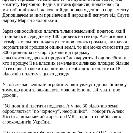
комітету Верховної Ради з питань фінансів, податкової та
митної політики і включений до порядку денного парламенту.
Доповідачем за ним призначений народний депутат від Слуги
народу Мар'ян Заблоцький.
Зараз одноосібники платять тільки земельний податок, який
становить в середньому 140 гривень на гектар. Але оскільки
розмір земельного податку встановлюють громади, виходячи з
нормативної грошової оцінки землі, то він може становити до
300 гривень за гектар. Доходи від продажу
сільськогосподарської продукції декларують ті одноосібники,
хто вирощує її на власних земельних ділянках площею більше
2 гектарів. І тільки тоді виникає необхідність оплатити 18
відсотків податку з цього доходу.
У той же час великий агробізнес звинувачує одноосібників у
тому, що вони зловживають можливістю не звітувати про
доходи.
"Усі повинні платити податки. А у нас 30 відсотків землі
обробляються "по-чорному", неофіційно", - говорить Алекс
Ліссітса, виконавчий директор ІМК - одного з найбільших
агрохолдингів України.
"Одна з основних форм наповнення бюджету ОТГ - земля