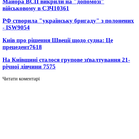
Майора ВСП викрили на "допомозі"
військовому в СЗЧ
10361
РФ створила "українську бригаду" з полонених
- ISW
9054
Київ про рішення Швеції щодо судна: Це
прецедент
7618
На Київщині сталося групове зґвалтування 21-
річної дівчини
7575
Читати коментарі