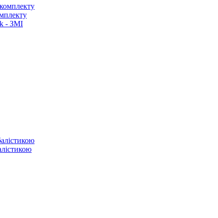
омплекту
k - ЗМІ
балістикою