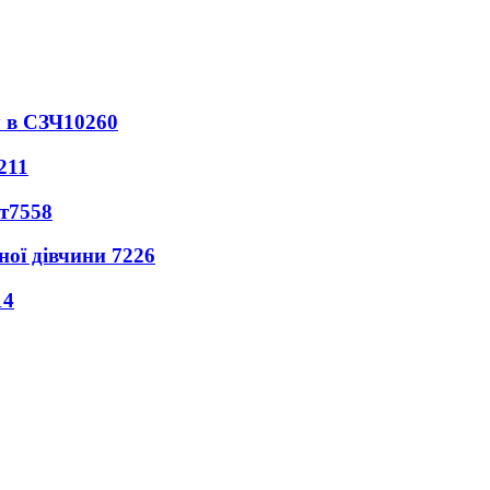
 в СЗЧ
10260
211
т
7558
ної дівчини
7226
14