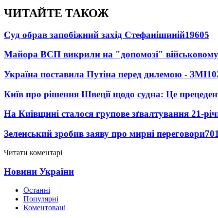
ЧИТАЙТЕ ТАКОЖ
Суд обрав запобіжний захід Стефанішиній
19605
Майора ВСП викрили на "допомозі" військовому
Україна поставила Путіна перед дилемою - ЗМІ
10
Київ про рішення Швеції щодо судна: Це прецеден
На Київщині сталося групове зґвалтування 21-річ
Зеленський зробив заяву про мирні переговори
70
Читати коментарі
Новини України
Останні
Популярні
Коментовані