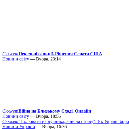
Сюжет
Пекельні санкції. Рішення Сената США
Новини світу
— Вчора, 23:14
Сюжет
Війна на Близькому Сході. Онлайн
Новини світу
— Вчора, 18:56
Сюжет
"Полювати на лучника, а не на стрілу". Як Україні бор
Новини України
— Вчора, 16:36