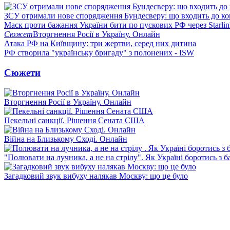
ЗСУ отримали нове спорядження Бундесверу: що входить до к
Маск проти бажання України бити по пускових РФ через Starlin
Сюжет
Вторгнення Росії в Україну. Онлайн
Атака РФ на Київщину: три жертви, серед них дитина
РФ створила "українську бригаду" з полонених - ISW
Сюжети
Вторгнення Росії в Україну. Онлайн
Пекельні санкції. Рішення Сената США
Війна на Близькому Сході. Онлайн
"Полювати на лучника, а не на стрілу". Як Україні боротись з 
Загадковий звук вибуху налякав Москву: що це було