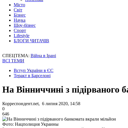
Місто
Світ
Бізнес
Наука
Шоу-бізнес
Спорт
Lifestyle
БЛОГИ ЧИТАЧІВ
СПЕЦТЕМА:
Війна в Ірані
ВСІ ТЕМИ
Вступ України в ЄС
Теракт в Барселоні
На Вінниччині з підірваного 
Корреспондент.net, 6 липня 2020, 14:58
0
646
Фото: Нацполиция Украины