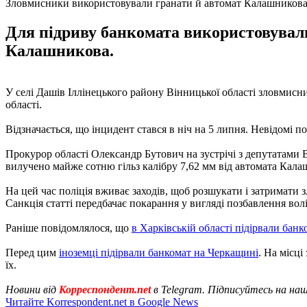
Зловмисники використовували гранати й автомат Калашникова 
Для підриву банкомата використовувалис
Калашникова.
У селі Дашів Іллінецького району Вінницької області зловмисни
області.
Відзначається, що інцидент стався в ніч на 5 липня. Невідомі п
Прокурор області Олександр Бутович на зустрічі з депутатами 
вилучено майже сотню гільз калібру 7,62 мм від автомата Калаш
На цей час поліція вживає заходів, щоб розшукати і затримати 
Санкція статті передбачає покарання у вигляді позбавлення волі
Раніше повідомлялося, що
в Харківській області підірвали банк
Перед цим
іноземці підірвали банкомат на Черкащині
. На місц
їх.
Новини від
Корреспондент.net
в Telegram. Підписуйтесь на на
Читайте Korrespondent.net в Google News