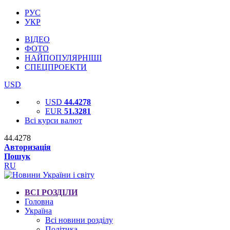
РУС
УКР
ВІДЕО
ФОТО
НАЙПОПУЛЯРНІШІ
СПЕЦПРОЕКТИ
USD
USD
44.4278
EUR
51.3281
Всі курси валют
44.4278
Авторизація
Пошук
RU
ВСІ РОЗДІЛИ
Головна
Україна
Всі новини розділу
Політика