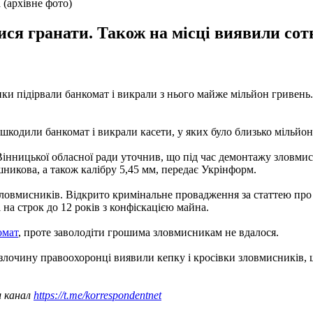
(архівне фото)
я гранати. Також на місці виявили сотн
ки підірвали банкомат і викрали з нього майже мільйон гривень.
ошкодили банкомат і викрали касети, у яких було близько мільйон
Вінницької обласної ради уточнив, що під час демонтажу зловми
никова, а також калібру 5,45 мм, передає Укрінформ.
зловмисників. Відкрито кримінальне провадження за статтею про к
 на строк до 12 років з конфіскацією майна.
омат
, проте заволодіти грошима зловмисникам не вдалося.
і злочину правоохоронці виявили кепку і кросівки зловмисників
ш канал
https://t.me/korrespondentnet